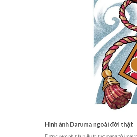
Hình ảnh Daruma ngoài đời thật
Được xem như là biểu trưng mang tới may m