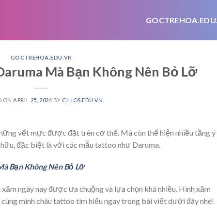
GOCTREHOA.EDU
GOCTREHOA.EDU.VN
 Daruma Mà Bạn Không Nên Bỏ Lỡ
D ON
APRIL 25, 2024
BY
CILIOS.EDU.VN
những vết mực được đặt trên cơ thể. Mà còn thể hiện nhiều tầng ý
ở hữu, đặc biệt là với các mẫu tattoo như Daruma.
Mà Bạn Không Nên Bỏ Lỡ
 xăm ngày nay được ưa chuộng và lựa chọn khá nhiều. Hình xăm
y cùng
minh châu tattoo
tìm hiểu ngay trong bài viết dưới đây nhé!