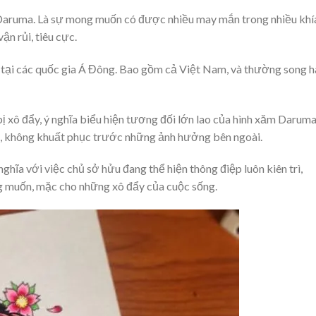
 Daruma. Là sự mong muốn có được nhiều may mắn trong nhiều khí
n rủi, tiêu cực.
ại các quốc gia Á Đông. Bao gồm cả Việt Nam, và thường song h
bị xô đẩy, ý nghĩa biểu hiện tương đối lớn lao của hình xăm Darum
g, không khuất phục trước những ảnh hưởng bên ngoài.
hĩa với việc chủ sở hửu đang thể hiện thông điệp luôn kiên trì,
 muốn, mặc cho những xô đẩy của cuộc sống.