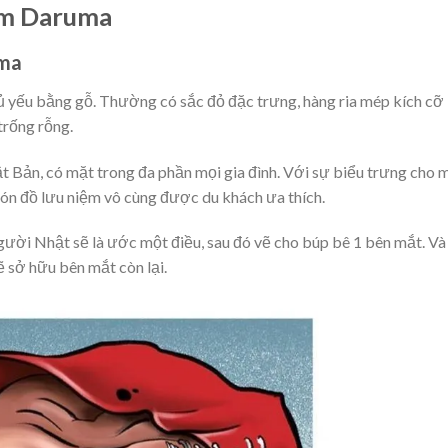
ăm Daruma
uma
ủ yếu bằng gỗ. Thường có sắc đỏ đặc trưng, hàng ria mép kích cỡ
trống rỗng.
 Bản, có mặt trong đa phần mọi gia đình. Với sự biểu trưng cho 
ón đồ lưu niệm vô cùng được du khách ưa thích.
người Nhật sẽ là ước một điều, sau đó vẽ cho búp bê 1 bên mắt. Và
 sở hữu bên mắt còn lại.