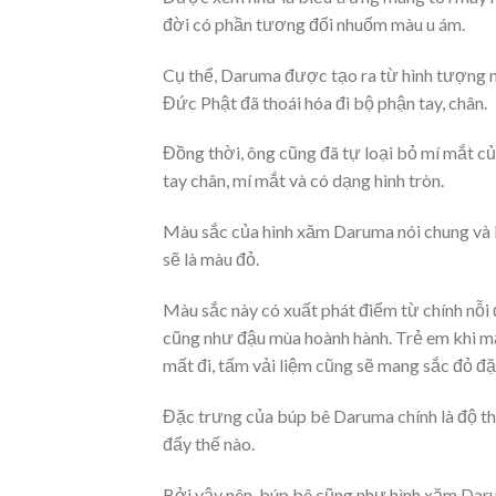
đời có phần tương đối nhuốm màu u ám.
Cụ thể, Daruma được tạo ra từ hình tượng m
Đức Phật đã thoái hóa đi bộ phận tay, chân.
Đồng thời, ông cũng đã tự loại bỏ mí mắt c
tay chân, mí mắt và có dạng hình tròn.
Màu sắc của hình xăm Daruma nói chung và b
sẽ là màu đỏ.
Màu sắc này có xuất phát điểm từ chính nỗi 
cũng như đậu mùa hoành hành. Trẻ em khi mắ
mất đi, tấm vải liệm cũng sẽ mang sắc đỏ đặ
Đặc trưng của búp bê Daruma chính là độ thă
đẩy thế nào.
Bởi vậy nên, búp bê cũng như hình xăm Dar