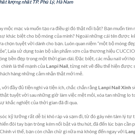
chất lượng nhất TP. Phủ Lý, Hà Nam
y mộc mạc và muốn tạo ra điều gì đó thật nổi bật? Bạn muốn tìm
ên sự khác biệt cho bộ móng của mình? Ngoài những cái tên được k
 lựa chọn tuyệt vời dành cho bạn. Luôn quan niệm “một bộ móng đẹ
khỏe”, Lala sử dụng toàn bộ sản phẩm sơn của thương hiệu CUCCIO
g bền đẹp trong một thời gian dài. Đặc biệt, các mẫu nail với họ
ó chính là thế mạnh của
Lanpi Nail
, từng nét vẽ đều thể hiện được 
o khách hàng những cảm nhận thật mới mẻ.
với đầy đủ tiện nghi và tiện ích, chắc chắn rằng
Lanpi Nail Xinh
s
hật tuyệt vời sau những giờ làm việc mệt mỏi, xóa tan những lo t
ự khắc nghiệt của thời gian đã đi qua.
c kỹ lưỡng rất dễ bị khô ráp và sạm đi, từ đó gây nên tâm lý tự t
ến đôi tay bạn trông kém nổi bật và thu hút, đã đến lúc bạn cần 
 Chính vì thế, bạn còn chần chừ gì nữa mà không đến ngay với
Lan