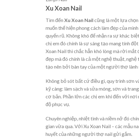
Xu Xoan Nail
Tìm đến
Xu Xoan Nail
cũng là một lựa chọn
muốn thể hiện phong cách làm đẹp của mình 
quyến rũ. Không khó để nhận ra sự khác biệ
chị em đó chính là sự sáng tạo mang tính độ
Xoan Nail thì chắc hẳn khó lòng mà rời mắ
đẹp mà đó chính là cả một nghệ thuật, nghệ
tạo nên bởi bàn tay của một người thợ lành 
Không bỏ sót bất cứ điều gì, quy trình sơn
kỹ càng: làm sạch và sửa móng, sơn và tran
cơ bản. Phần lớn các chị em khi đến với nơi 
độ phục vụ.
Chuyên nghiệp, nhiệt tình và niềm nở đó chí
gian vừa qua. Với Xu Xoan Nail – các mẫu nai
huyết của những người thợ nail gửi gắm.