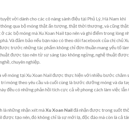
 tuyệt vời dành cho các cô nàng sành điệu tại Phủ Lý, Hà Nam khi
thông qua bộ móng thật ấn tượng, thật thời thượng, và cũng thật
t ở các bộ móng mà Xu Xoan Nail tạo nên và ghi điểm trong lòng n
t phá. Và đảm bảo nếu bạn nào có theo dõi facebook của chị chủ X
t được trước những tác phẩm không chỉ đơn thuần mang yếu tố là
 thuật được tạo nên từ sự sáng tạo không ngừng, nghệ thuật được
nghề, chuyên nghiệp.
 và vẽ móng tại Xu Xoan Nail được thực hiện với nhiều bước chăm 
g trí móng theo yêu cầu và cuối cùng là bước dưỡng móng và da ta
này đều có những phản hồi tích cực cả về phong cách làm việc lẫn 
nh là những nhận xét mà
Xu Xoan Nail
đã nhận được trong suốt th
l được tạo nên, đó không chỉ là sự mới lạ, độc đáo mà còn là cả t