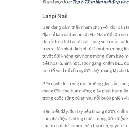
Bạn đang đọc:
Top 6 Tiệm làm nail đẹp và 
Lanpi Nail
Bạn đang cảm thấy nhàm chán với đôi bàn ta
địa chỉ làm nail uy tín tại Hà Nam để tạo n
đến ở trên thì Lanpi Nail cũng sẽ là một sự
trước tiên nhất định phải là một bộ móng 
tuyệt đối không gây hỏng móng, đảm bảo món
tiết hoa lá, hình học, sọc ngang, chấm bi,… đ
tinh tế và tỉ mỉ của người thợ, mang lại ch
Bên cạnh đó, trong một không gian, ấm cúng, 
mang đến cho bạn những giây phút thư giãn t
trong cuộc sống cũng như nỗi buồn phiền vì s
Bạn biết đấy, đôi tay nếu không được chăm só
cho phái đẹp. Những chiếc móng đơn điệu khi
chăm chút để sở hữu bàn tay xinh, quyến rũ.