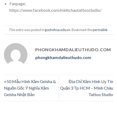
Fanpage:
https://www.facebook.com/minhchautattoostudio/
This entry was posted in
goctrehoa.edu.vn
. Bookmark the
permalink
.
PHONGKHAMDALIEUTHUDO.COM
phongkhamdalieuthudo.com
+50 Mẫu Hình Xăm Geisha &
Địa Chỉ Xăm Hình Uy Tín
Nguồn Gốc Ý Nghĩa Xăm
Quận 3 Tp HCM – Minh Châu
Geisha Nhật Bản
Tattoo Studio