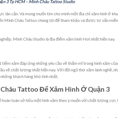
uận 3 Tp HCM – Minh Châu Tattoo Studio
c lân cận. Và mong muốn tìm cho mình một địa chỉ xăm hình ở kh
 đến Minh Châu Tattoo chúng tôi để tham khảo và được tư vấn miễ
nghiệp. Minh Châu Studio là địa điểm xăm hình Hot nhất hiện nay.
 1 tiệm xăm đáp ứng những yêu cầu về thẩm mĩ trong hình xăm của
ầu về chất lượng nhất hiện nay. Với đội ngũ thợ xăm lành nghề, nh
 những khách hàng khó tính nhất.
 Châu Tattoo Để Xăm Hình Ở Quận 3
ể hoàn toàn sở hữu một hình xăm theo ý muốn với chất lượng cực 