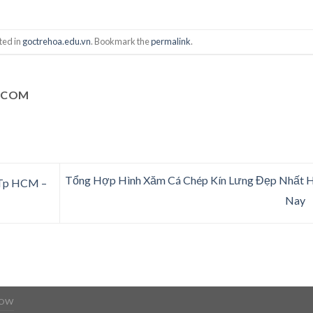
ted in
goctrehoa.edu.vn
. Bookmark the
permalink
.
.COM
Tổng Hợp Hình Xăm Cá Chép Kín Lưng Đẹp Nhất H
 Tp HCM –
Nay
NOW