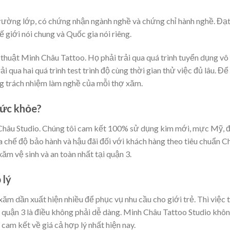
rường lớp, có chứng nhận ngành nghề và chứng chỉ hành nghề. Đạ
ế giới nói chung và Quốc gia nói riêng.
thuật Minh Châu Tattoo. Họ phải trải qua quá trình tuyển dụng vô
 qua hai quá trình test trình độ cùng thời gian thử việc đủ lâu. Để
ng trách nhiệm làm nghề của mỗi thợ xăm.
sức khỏe?
 Châu Studio. Chúng tôi cam kết 100% sử dụng kim mới, mực Mỹ,
a chế độ bảo hành và hậu đãi đối với khách hàng theo tiêu chuẩn C
ăm vệ sinh và an toàn nhất tại quận 3.
 lý
ăm dần xuất hiện nhiều để phục vụ nhu cầu cho giới trẻ. Thì việc 
quận 3 là điều không phải dễ dàng. Minh Châu Tattoo Studio khô
am kết về giá cả hợp lý nhất hiện nay.