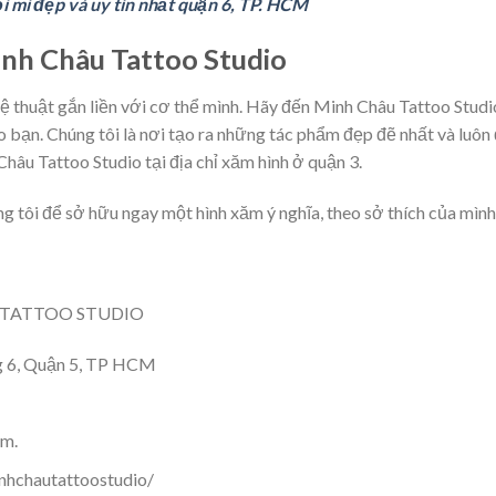
ối mi đẹp và uy tín nhất quận 6, TP. HCM
inh Châu Tattoo Studio
 thuật gắn liền với cơ thể mình. Hãy đến Minh Châu Tattoo Studi
cho bạn. Chúng tôi là nơi tạo ra những tác phẩm đẹp đẽ nhất và luôn 
hâu Tattoo Studio tại địa chỉ xăm hình ở quận 3.
g tôi để sở hữu ngay một hình xăm ý nghĩa, theo sở thích của mình
TATTOO STUDIO
g 6, Quận 5, TP HCM
om.
nhchautattoostudio/