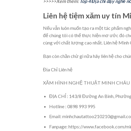
>>>>>Xem thêm:
Top 4 Địa chỉ dạy nghề n
Liên hệ tiệm xăm uy tín M
Nếu vẫn luôn muốn tạo ra một tác phẩm nghệ
để chúng tôi có thể thực hiện mơ ước đó 
cùng với chất lượng cao nhất. Liên hệ Minh C
Bạn còn chần chừ gì nữa hãy liên hệ cho chún
Địa Chỉ Liên hệ
XĂM HÌNH NGHỆ THUẬT MINH CHÂU 
ĐỊA CHỈ : 143/8 Đường An Bình, Phườn
Hotline : 0898 993 995
Email: minhchautattoo210210@gmail.c
Fanpage: https://www.facebook.com/mi