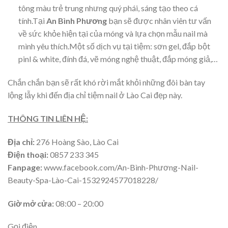
tông màu trẻ trung nhưng quý phái, sáng tạo theo cá
tính.Tại
An Bình Phương
bạn sẽ được nhân viên tư vấn
về sức khỏe hiện tại của móng và lựa chọn mẫu nail mà
mình yêu thích.Một số dịch vụ tại tiệm: sơn gel, đắp bột
pinl & white, đính đá, vẽ móng nghệ thuật, đắp móng giả,…
Chắn chắn bạn sẽ rất khó rời mắt khỏi những đôi bàn tay
lộng lẫy khi đến địa chỉ tiệm nail ở Lào Cai đẹp này.
THÔNG TIN LIÊN HỆ:
Địa chỉ:
276 Hoàng Sào, Lào Cai
Điện thoại:
0857 233 345
Fanpage:
www.facebook.com/An-Bình-Phương-Nail-
Beauty-Spa-Lào-Cai-1532924577018228/
Giờ mở cửa:
08:00 – 20:00
Gọi điện