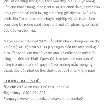
Với sự đa dạng trong quy trình làm đẹp, Nails Quyn mang
đến cho khách hàng không chỉ là sự lựa chọn đa dạng mà còn
là sự yên tâm về chất lượng của từng gói dịch vụ. Mỗi quy
trình đều được thực hiện chuyên nghiệp và cẩn thận, đảm
bảo rằng bộ móng cuối cùng sẽ là một tác phẩm nghệ thuật
độc đáo và đẹp mắt.
Ngoài ra các mẫu nail được cập nhật nhanh chóng và liên tục
khiến bộ sưu tập tại
Nails Quyn
ngày một lớn hơn, khổng lồ
hơn để các chị em tha hồ khám phá. Và chắc chắn một điều
rằng, khi đến với Nails Quyn, đôi bàn tay xinh của bạn sẽ
càng trở nên quyến rũ, quý phái với những mẫu móng nghệ
thuật, độc đáo nhất có thể, thật tuyệt vời phải không nào?
THÔNG TIN LIÊN HỆ:
Địa chỉ:
287 Minh khai, Phố Mới, Lào Cai
Điện thoại:
0984 244 321
Fanpage:
www.facebook.com/lavankhoabaoke21