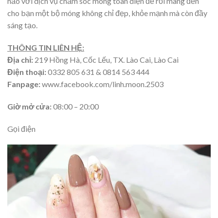
hảo với dịch vụ chăm sóc móng toàn diện để rồi mang đến
cho bạn một bộ móng không chỉ đẹp, khỏe mạnh mà còn đầy
sáng tạo.
THÔNG TIN LIÊN HỆ:
Địa chỉ:
219 Hồng Hà, Cốc Lếu, TX. Lào Cai, Lào Cai
Điện thoại:
0332 805 631 & 0814 563 444
Fanpage:
www.facebook.com/linh.moon.2503
Giờ mở cửa:
08:00 – 20:00
Gọi điện