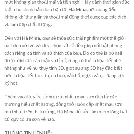
một không gian thoải mái và tiện nghi. Hãy dành thời gian đặc
biệt cho chính bản thân bạn tại
Hà Mina
, nơi mang đến
không khí thư giãn và thoải mái đồng thời cung cấp các dịch
vụ làm đẹp chất lượng.
Đến với
Hà Mina,
bạn sẽ thỏa sức trải nghiệm một thế giới
nail xinh với vô vàn lựa chọn tất cả đều giúp nổi bật phong
cách riêng, cá tính và sở thích của bạn. Đó có thể là bộ nail
được đính đá cẩn thận và tỉ mỉ, cũng có thể là họa tiết nhẹ
nhàng như vẽ nơ thuỷ tinh 3D, giọt sương 3D hay đặc biệt
hơn là họa tiết bò sữa, da beo, vằn hổ, ngựa vằn,… đang cực
kỳ hot.
Thêm vào đó, việc sở hữu rất nhiều màu sơn đến từ các
thương hiệu chất lượng, đồng thời luôn cập nhật màu sơn
mới nhất trên thị trường, Hà Mina đủ sức làm mềm lòng bất
cứ quý cô ưa sơn vẽ nào.
THÔNG TIN LIÊN HỆ: