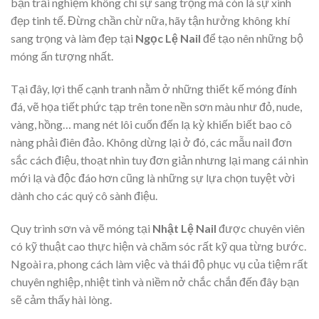
bạn trải nghiệm không chỉ sự sang trọng mà còn là sự xinh
đẹp tinh tế. Đừng chần chừ nữa, hãy tận hưởng không khí
sang trọng và làm đẹp tại
Ngọc Lệ Nail
để tạo nên những bộ
móng ấn tượng nhất.
Tại đây, lợi thế cạnh tranh nằm ở những thiết kế móng đính
đá, vẽ họa tiết phức tạp trên tone nền sơn màu như đỏ, nude,
vàng, hồng… mang nét lôi cuốn đến lạ kỳ khiến biết bao cô
nàng phải điên đảo. Không dừng lại ở đó, các mẫu nail đơn
sắc cách điệu, thoạt nhìn tuy đơn giản nhưng lại mang cái nhìn
mới lạ và độc đáo hơn cũng là những sự lựa chọn tuyệt vời
dành cho các quý cô sành điệu.
Quy trình sơn và vẽ móng tại
Nhật Lệ Nail
được chuyên viên
có kỹ thuật cao thực hiện và chăm sóc rất kỹ qua từng bước.
Ngoài ra, phong cách làm việc và thái độ phục vụ của tiệm rất
chuyên nghiệp, nhiệt tình và niềm nở chắc chắn đến đây bạn
sẽ cảm thấy hài lòng.