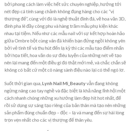
bởi phong cách làm việc hết sức chuyên nghiệp, hướng tới
nét đẹp cá tính sang chảnh không đụng hàng cho các ”vị
thượng đế”, cùng với đó là nghệ thuật đính đá, vẽ hoa văn 3D,
đính pha lê đầy công phu và hàng trăm mẫu phụ kiện khác
nhau tại tiệm. Nếu như các mẫu nail với sự kết hợp hoàn hảo
giữa Ombre bột cùng vân đá khiến bạn đứng ngồi không yên
bởi vẻ tinh tế và thu hút đến lạ kỳ thì các mẫu tạo điểm nhấn
bởi họa tiết, hoa văn do sự điêu luyện của những nét vẽ tạo
nên lại mang đến một điều gì đó thật mới mẻ, và chắc chắn sẽ
không có bất cứ một cô nàng sành điệu nào lại có thể ngó lơ.
Suốt thời gian qua,
Lynh Nail Mi_Beauty
vẫn đang không
ngừng nâng cao tay nghề và đặc biệt là khả năng lĩnh hội một
cách nhanh chóng những xu hướng làm đẹp hit hot nhất, để
rồi sử dụng sự sáng tạo riêng của bản thân mà tạo nên những
sản phẩm đúng chuẩn đẹp – độc – lạ và mang đến sự hài lòng
trọn vẹn nhất cho các vị thượng đế thân yêu.