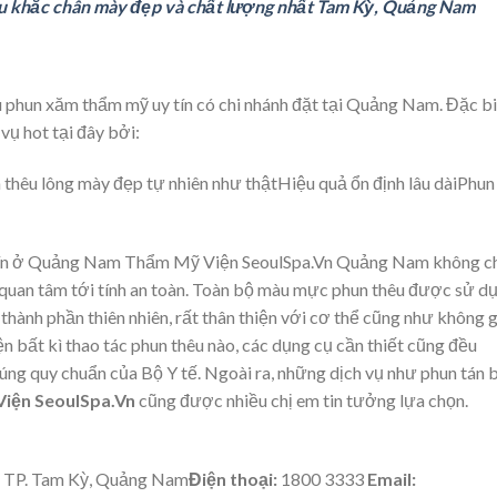
iêu khắc chân mày đẹp và chất lượng nhất Tam Kỳ, Quảng Nam
 phun xăm thẩm mỹ uy tín có chi nhánh đặt tại Quảng Nam. Đặc bi
vụ hot tại đây bởi:
un thêu lông mày đẹp tự nhiên như thậtHiệu quả ổn định lâu dàiPhun
uy tín ở Quảng Nam Thẩm Mỹ Viện SeoulSpa.Vn Quảng Nam không c
 quan tâm tới tính an toàn. Toàn bộ màu mực phun thêu được sử d
thành phần thiên nhiên, rất thân thiện với cơ thể cũng như không 
n bất kì thao tác phun thêu nào, các dụng cụ cần thiết cũng đều
úng quy chuẩn của Bộ Y tế. Ngoài ra, những dịch vụ như phun tán 
iện SeoulSpa.Vn
cũng được nhiều chị em tin tưởng lựa chọn.
, TP. Tam Kỳ, Quảng Nam
Điện thoại:
1800 3333
Email: