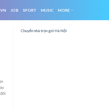
.VN
JOB
SPORT
MUSIC
MORE
Chuyển nhà trọn gói Hà Nội
ọn
mày
 đổi