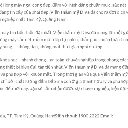
ôi lông mày ngài cong đẹp, đậm với hình dáng chuẩn mực, sắc nét
đang tin cậy của phái đẹp,
Viện thẩm mỹ Diva
đã cho ra đời dịch 
ên nghiệp nhất Tam Kỳ, Quảng Nam.
mày tân tiến, hiện đại nhất, Viện thẩm mỹ Diva đã mang lại một gi
lông mày sắc nét, mềm mại, đẹp tự nhiên, khắc phục hoàn toàn tình
y hỏng,… không đau, không mất thời gian nghỉ dưỡng.
 khoa học – nhanh chóng – an toàn, chuyên nghiệp trong phong các
g thiết bị hiện đại, tân tiến nhất,
Viện thẩm mỹ Diva
đã mang đế
ũ và phù hợp với khuôn mặt. Trong thời gian vừa qua Viện thẩm mỹ
 chỉ bởi chất lượng đảm bảo mà còn ở giá thành hợp lý và phù hợ
tìm đến nơi này, bạn sẽ cảm nhận được sự chuyên nghiệp, hiện đại 
Hòa, TP. Tam Kỳ, Quảng Nam
Điện thoại:
1900 2222
Email: