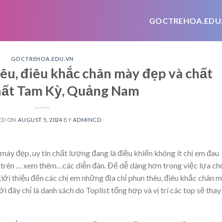
GOCTREHOA.EDU
GOCTREHOA.EDU.VN
hêu, điêu khắc chân mày đẹp và chất
hất Tam Kỳ, Quảng Nam
ED ON
AUGUST 5, 2024
BY
ADMINCD
 mày đẹp, uy tín chất lượng đang là điều khiến không ít chị em đau
 trên
… xem thêm…
các diễn đàn. Để dễ dàng hơn trong việc lựa ch
 giới thiệu đến các chị em những địa chỉ phun thêu, điêu khắc chân 
đây chỉ là danh sách do Toplist tổng hợp và vị trí các top sẽ thay