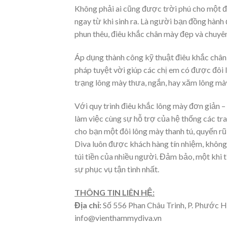
Không phải ai cũng được trời phú cho một đ
ngay từ khi sinh ra. Là người bạn đồng hành 
phun thêu, điêu khắc chân mày đẹp và chuy
Áp dụng thành công kỹ thuật điêu khắc chân 
pháp tuyệt vời giúp các chị em có được đôi 
trạng lông mày thưa, ngắn, hay xăm lông mà
Với quy trình điêu khắc lông mày đơn giản –
làm việc cùng sự hỗ trợ của hệ thống các tran
cho bạn một đôi lông mày thanh tú, quyến r
Diva luôn được khách hàng tín nhiệm, không
túi tiền của nhiều người. Đảm bảo, một khi 
sự phục vụ tận tình nhất.
THÔNG TIN LIÊN HỆ:
Địa chỉ:
Số 556 Phan Châu Trinh, P. Phước 
info@vienthammydiva.vn