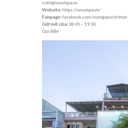
cskh@seoulspa.vn
Website:
https://seoulspa.vn/
Fanpage:
facebook.com/vuongquoctrimun
Giờ mở cửa:
08:45 – 19:30
Gọi điện