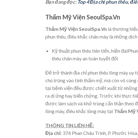
Bạn đang đọc:
Top 4 Địa chỉ phun thêu, đ
Thẩm Mỹ Viện SeoulSpa.Vn
Thẩm Mỹ Viện SeoulSpa.Vn
là thương hiệu
phun thêu, điêu khắc chân mày là những dịch 
Kỹ thuật phun thêu tiên tiến, hiện đạiPh
thêu chân mày an toàn tuyệt đối
Để trở thành địa chỉ phun thêu lông mày 
chú trọng vào tính thẩm mỹ, mà còn vô cùng
tại bệnh viện đều được chiết xuất từ những 
ra dị ứng hay biến chứng. Trước khi thực hiệ
được làm sạch và khử trùng cẩn thận theo đ
lông mày, điêu khắc lông mày tại
Thẩm Mỹ V
THÔNG TIN LIÊN HỆ:
Địa chỉ:
374 Phan Châu Trinh, P. Phước Hòa