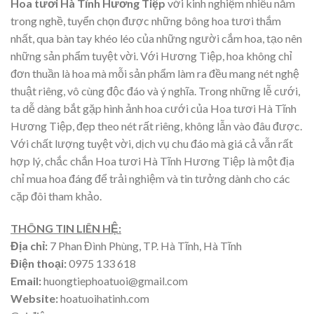
Hoa tươi Hà Tĩnh Hương Tiệp
với kinh nghiệm nhiều năm
trong nghề, tuyển chọn được những bông hoa tươi thắm
nhất, qua bàn tay khéo léo của những người cắm hoa, tạo nên
những sản phẩm tuyệt vời. Với Hương Tiệp, hoa không chỉ
đơn thuần là hoa mà mỗi sản phẩm làm ra đều mang nét nghệ
thuật riêng, vô cùng độc đáo và ý nghĩa. Trong những lễ cưới,
ta dễ dàng bắt gặp hình ảnh hoa cưới của Hoa tươi Hà Tĩnh
Hương Tiệp, đẹp theo nét rất riêng, không lẫn vào đâu được.
Với chất lượng tuyệt vời, dịch vụ chu đáo mà giá cả vẫn rất
hợp lý, chắc chắn Hoa tươi Hà Tĩnh Hương Tiệp là một địa
chỉ mua hoa đáng để trải nghiệm và tin tưởng dành cho các
cặp đôi tham khảo.
THÔNG TIN LIÊN HỆ:
Địa chỉ:
7 Phan Đình Phùng, TP. Hà Tĩnh, Hà Tĩnh
Điện thoại:
0975 133 618
Email:
huongtiephoatuoi@gmail.com
Website:
hoatuoihatinh.com