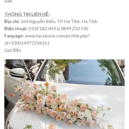
bạn.
THÔNG TIN LIÊN HỆ:
Địa chỉ:
164 Nguyễn Biểu, TP. Hà Tĩnh, Hà Tĩnh
Điện thoại:
0339 182 049 & 0899 250 592
Fanpage:
www.facebook.com/profile.php?
id=100014977218161
Gọi điện