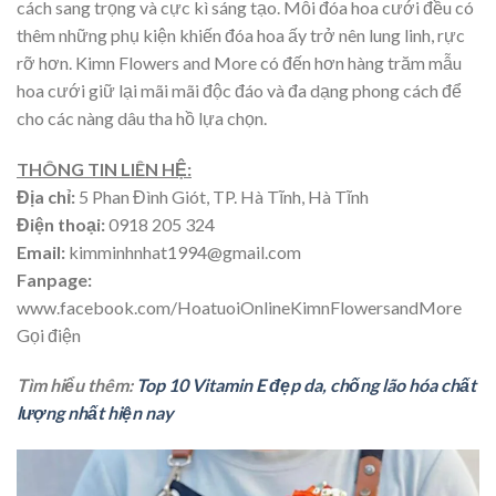
cách sang trọng và cực kì sáng tạo. Mỗi đóa hoa cưới đều có
thêm những phụ kiện khiến đóa hoa ấy trở nên lung linh, rực
rỡ hơn. Kimn Flowers and More có đến hơn hàng trăm mẫu
hoa cưới giữ lại mãi mãi độc đáo và đa dạng phong cách để
cho các nàng dâu tha hồ lựa chọn.
THÔNG TIN LIÊN HỆ:
Địa chỉ:
5 Phan Đình Giót, TP. Hà Tĩnh, Hà Tĩnh
Điện thoại:
0918 205 324
Email:
kimminhnhat1994@gmail.com
Fanpage:
www.facebook.com/HoatuoiOnlineKimnFlowersandMore
Gọi điện
Tìm hiểu thêm:
Top 10 Vitamin E đẹp da, chống lão hóa chất
lượng nhất hiện nay