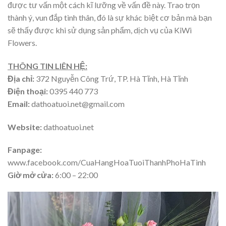
được tư vấn một cách kĩ lưỡng về vấn đề này. Trao trọn
thành ý, vun đắp tình thân, đó là sự khác biệt cơ bản mà bạn
sẽ thấy được khi sử dụng sản phẩm, dịch vụ của KiWi
Flowers.
THÔNG TIN LIÊN HỆ:
Địa chỉ:
372 Nguyễn Công Trứ, TP. Hà Tĩnh, Hà Tĩnh
Điện thoại:
0395 440 773
Email:
dathoatuoi.net@gmail.com
Website:
dathoatuoi.net
Fanpage:
www.facebook.com/CuaHangHoaTuoiThanhPhoHaTinh
Giờ mở cửa:
6:00 – 22:00