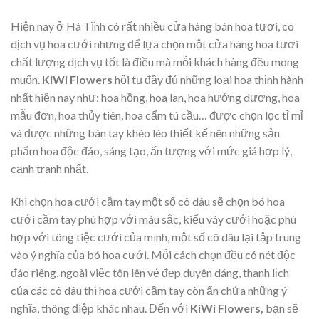
Hiện nay ở Hà Tĩnh có rất nhiều cửa hàng bán hoa tươi, có
dịch vụ hoa cưới nhưng để lựa chọn một cửa hàng hoa tươi
chất lượng dịch vụ tốt là điều mà mỗi khách hàng đều mong
muốn.
KiWi Flowers
hội tụ đầy đủ những loại hoa thịnh hành
nhất hiện nay như: hoa hồng, hoa lan, hoa hướng dương, hoa
mẫu đơn, hoa thủy tiên, hoa cẩm tú cầu… được chọn lọc tỉ mỉ
và được những bàn tay khéo léo thiết kế nên những sản
phẩm hoa độc đáo, sáng tạo, ấn tượng với mức giá hợp lý,
cạnh tranh nhất.
Khi chọn hoa cưới cầm tay một số cô dâu sẽ chọn bó hoa
cưới cầm tay phù hợp với màu sắc, kiểu váy cưới hoặc phù
hợp với tông tiệc cưới của mình, một số cô dâu lại tập trung
vào ý nghĩa của bó hoa cưới. Mỗi cách chọn đều có nét độc
đáo riêng, ngoài việc tôn lên vẻ đẹp duyên dáng, thanh lịch
của các cô dâu thì hoa cưới cầm tay còn ẩn chứa những ý
nghĩa, thông điệp khác nhau. Đến với
KiWi Flowers,
bạn sẽ