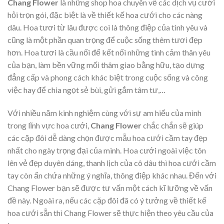
Chang Flower
là những shop hoa chuyên về các dịch vụ cưới
hỏi trọn gói, đặc biệt là về thiết kế hoa cưới cho các nàng
dâu. Hoa tươi từ lâu được coi là thông điệp của tình yêu và
cũng là một phần quan trọng để cuộc sống thêm tươi đẹp
hơn. Hoa tươi là cầu nối để kết nối những tình cảm thân yêu
của bạn, làm bền vững mối thâm giao bằng hữu, tạo dựng
đẳng cấp và phong cách khác biệt trong cuộc sống và công
việc hay để chia ngọt sẻ bùi, gửi gắm tâm tư,…
Với nhiều năm kinh nghiệm cùng với sự am hiểu của mình
trong lĩnh vực hoa cưới,
Chang Flower
chắc chắn sẽ giúp
các cặp đôi dễ dàng chọn được mẫu hoa cưới cầm tay đẹp
nhất cho ngày trọng đại của mình. Hoa cưới ngoài việc tôn
lên vẻ đẹp duyên dáng, thanh lịch của cô dâu thì hoa cưới cầm
tay còn ẩn chứa những ý nghĩa, thông điệp khác nhau. Đến với
Chang Flower bạn sẽ được tư vấn một cách kĩ lưỡng về vấn
đề này. Ngoài ra, nếu các cặp đôi đã có ý tưởng về thiết kế
hoa cưới sẵn thì Chang Flower sẽ thực hiện theo yêu cầu của