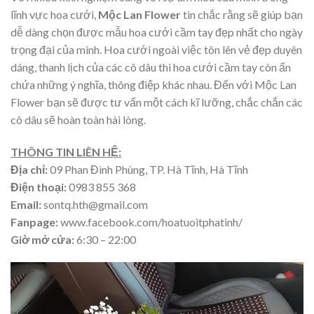
lĩnh vực hoa cưới,
Mộc Lan Flower
tin chắc rằng sẽ giúp bạn
dễ dàng chọn được mẫu hoa cưới cầm tay đẹp nhất cho ngày
trọng đại của mình. Hoa cưới ngoài việc tôn lên vẻ đẹp duyên
dáng, thanh lịch của các cô dâu thì hoa cưới cầm tay còn ẩn
chứa những ý nghĩa, thông điệp khác nhau. Đến với Mộc Lan
Flower bạn sẽ được tư vấn một cách kĩ lưỡng, chắc chắn các
cô dâu sẽ hoàn toàn hài lòng.
THÔNG TIN LIÊN HỆ:
Địa chỉ:
09 Phan Đình Phùng, TP. Hà Tĩnh, Hà Tĩnh
Điện thoại:
0983 855 368
Email:
sontq.hth@gmail.com
Fanpage:
www.facebook.com/hoatuoitphatinh/
Giờ mở cửa:
6:30 – 22:00