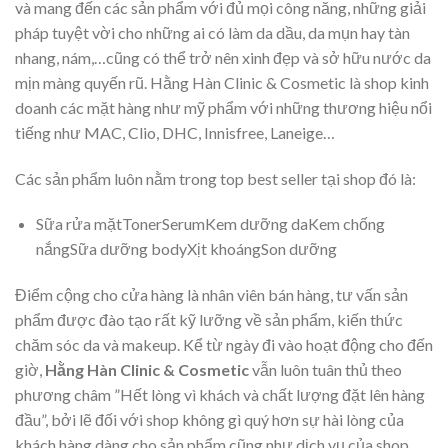
và mang đến các sản phẩm với đủ mọi công năng, những giải
pháp tuyệt vời cho những ai có làm da dầu, da mụn hay tàn
nhang, nám,…cũng có thể trở nên xinh đẹp và sở hữu nước da
mịn màng quyến rũ. Hằng Hàn Clinic & Cosmetic là shop kinh
doanh các mặt hàng như mỹ phẩm với những thương hiệu nổi
tiếng như MAC, Clio, DHC, Innisfree, Laneige…
Các sản phẩm luôn nằm trong top best seller tại shop đó là:
Sữa rửa mặtTonerSerumKem dưỡng daKem chống
nắngSữa dưỡng bodyXịt khoángSon dưỡng
Điểm cộng cho cửa hàng là nhân viên bán hàng, tư vấn sản
phẩm được đào tạo rất kỹ lưỡng về sản phẩm, kiến thức
chăm sóc da và makeup. Kể từ ngày đi vào hoạt động cho đến
giờ,
Hằng Hàn Clinic & Cosmetic
vẫn luôn tuân thủ theo
phương châm ”Hết lòng vì khách và chất lượng đặt lên hàng
đầu”, bởi lẽ đối với shop không gì quý hơn sự hài lòng của
khách hàng dàng cho sản phẩm cũng như dịch vụ của shop.