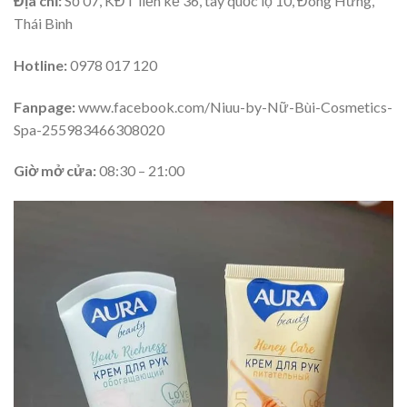
Địa chỉ:
Số 07, KĐT liền kề 36, tây quốc lộ 10, Đông Hưng,
Thái Bình
Hotline:
0978 017 120
Fanpage:
www.facebook.com/Niuu-by-Nữ-Bùi-Cosmetics-
Spa-255983466308020
Giờ mở cửa:
08:30 – 21:00