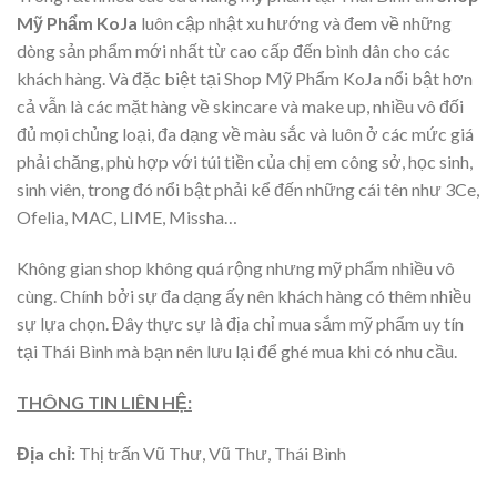
Mỹ Phẩm KoJa
luôn cập nhật xu hướng và đem về những
dòng sản phẩm mới nhất từ cao cấp đến bình dân cho các
khách hàng. Và đặc biệt tại Shop Mỹ Phẩm KoJa nổi bật hơn
cả vẫn là các mặt hàng về skincare và make up, nhiều vô đối
đủ mọi chủng loại, đa dạng về màu sắc và luôn ở các mức giá
phải chăng, phù hợp với túi tiền của chị em công sở, học sinh,
sinh viên, trong đó nổi bật phải kể đến những cái tên như 3Ce,
Ofelia, MAC, LIME, Missha…
Không gian shop không quá rộng nhưng mỹ phẩm nhiều vô
cùng. Chính bởi sự đa dạng ấy nên khách hàng có thêm nhiều
sự lựa chọn. Đây thực sự là địa chỉ mua sắm mỹ phẩm uy tín
tại Thái Bình mà bạn nên lưu lại để ghé mua khi có nhu cầu.
THÔNG TIN
LIÊN HỆ:
Địa chỉ:
Thị trấn Vũ Thư, Vũ Thư, Thái Bình