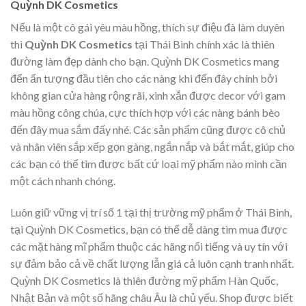
Quỳnh DK Cosmetics
Nếu là một cô gái yêu màu hồng, thích sự điệu đà làm duyên
thì
Quỳnh
DK Cosmetics
tại Thái Bình chính xác là thiên
đường làm đẹp dành cho bạn. Quỳnh DK Cosmetics mang
đến ấn tượng đầu tiên cho các nàng khi đến đây chính bởi
không gian cửa hàng rộng rãi, xinh xắn được decor với gam
màu hồng công chúa, cực thích hợp với các nàng bánh bèo
đến đây mua sắm đấy nhé. Các sản phẩm cũng được cô chủ
và nhân viên sắp xếp gọn gàng, ngắn nắp và bắt mắt, giúp cho
các bạn có thể tìm được bất cứ loại mỹ phẩm nào mình cần
một cách nhanh chóng.
Luôn giữ vững vị trí số 1 tại thị trường mỹ phẩm ở Thái Bình,
tại Quỳnh DK Cosmetics, bạn có thể dễ dàng tìm mua được
các mặt hàng mĩ phẩm thuộc các hãng nổi tiếng và uy tín với
sự đảm bảo cả về chất lượng lẫn giá cả luôn cạnh tranh nhất.
Quỳnh DK Cosmetics
là thiên đường mỹ phẩm Hàn Quốc,
Nhật Bản và một số hãng châu Âu là chủ yếu. Shop được biết