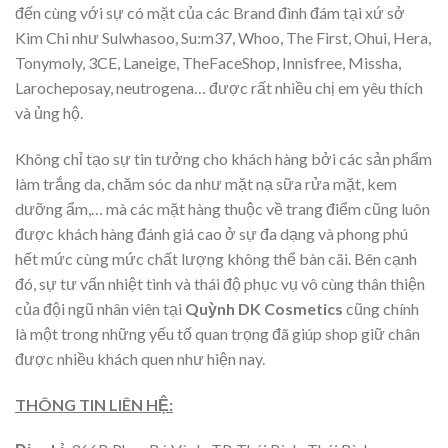
đến cùng với sự có mặt của các Brand đình đám tại xứ sở
Kim Chi như Sulwhasoo, Su:m37, Whoo, The First, Ohui, Hera,
Tonymoly, 3CE, Laneige, TheFaceShop, Innisfree, Missha,
Larocheposay, neutrogena… được rất nhiều chị em yêu thích
và ủng hộ.
Không chỉ tạo sự tin tưởng cho khách hàng bởi các sản phẩm
làm trắng da, chăm sóc da như mặt nạ sữa rửa mặt, kem
dưỡng ẩm,… mà các mặt hàng thuộc về trang điểm cũng luôn
được khách hàng đánh giá cao ở sự đa dạng và phong phú
hết mức cùng mức chất lượng không thể bàn cãi. Bên cạnh
đó, sự tư vấn nhiệt tình và thái độ phục vụ vô cùng thân thiện
của đội ngũ nhân viên tại
Quỳnh DK Cosmetics
cũng chính
là một trong những yếu tố quan trọng đã giúp shop giữ chân
được nhiều khách quen như hiện nay.
THÔNG TIN LIÊN HỆ: