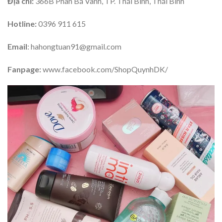
Địa chỉ:
366B Phan Bá Vành, TP. Thái Bình, Thái Bình
Hotline:
0396 911 615
Email
: hahongtuan91@gmail.com
Fanpage:
www.facebook.com/ShopQuynhDK/