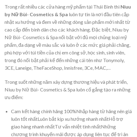
Trong rất nhiều các cửa hàng mỹ phẩm tại Thái Bình thì
Niuu
by Nữ Bùi- Cosmetics & Spa
luôn tự tin là nơi đầu tiên cập
nhật xu hướng và đem về những dòng sản phẩm mới nhất từ
cao cấp đến bình dân cho các khách hàng. Đặc biệt, Niuu by
Nữ Bùi- Cosmetics & Spa nổi bật với đủ mọi chủng loại mỹ
phẩm, đa dạng về màu sắc và luôn ở các mức giá phải chăng,
phù hợp với túi tiền của chị em công sở, học sinh, sinh viên,
trong đó nổi bật phải kể đến những cái tên như Tonymoly,
3CE, Laneige, TheFaceShop, Innisfree, 3Ce, MAC,…
Trong suốt những năm xây dựng thương hiệu và phát triển,
Niuu by Nữ Bùi- Cosmetics & Spa luôn cố gắng tạo ra những
ưu điểm:
Cam kết hàng chính hãng 100%Nhập hàng từ hãng nên giá
luôn tốt nhấtLuôn bắt kịp xu hướng nhanh nhấtHỗ trợ
giao hàng nhanh nhấtTư vấn nhiệt tình nhấtNhững
chương trình khuyến mãi được áp dụng liên tục để tri ân