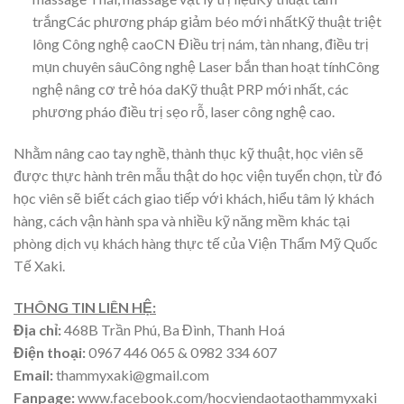
trắngCác phương pháp giảm béo mới nhấtKỹ thuật triệt
lông Công nghệ caoCN Điều trị nám, tàn nhang, điều trị
mụn chuyên sâuCông nghệ Laser bắn than hoạt tínhCông
nghệ nâng cơ trẻ hóa daKỹ thuật PRP mới nhất, các
phương pháo điều trị sẹo rỗ, laser công nghệ cao.
Nhằm nâng cao tay nghề, thành thục kỹ thuật, học viên sẽ
được thực hành trên mẫu thật do học viện tuyển chọn, từ đó
học viên sẽ biết cách giao tiếp với khách, hiểu tâm lý khách
hàng, cách vận hành spa và nhiều kỹ năng mềm khác tại
phòng dịch vụ khách hàng thực tế của Viện Thẩm Mỹ Quốc
Tế Xaki.
THÔNG TIN LIÊN HỆ:
Địa chỉ:
468B Trần Phú, Ba Đình, Thanh Hoá
Điện thoại:
0967 446 065 & 0982 334 607
Email:
thammyxaki@gmail.com
Fanpage:
www.facebook.com/hocviendaotaothammyxaki