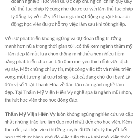
doanh nghiệp Học viên được cấp chứng chỉ chính quy đầy
đủ thủ tục pháp lý cũng như được tư vấn làm thủ tục pháp
lý đăng ký với sở y tếTham gia hoạt động ngoại khóa sôi
động; học viên được hỗ trợ việc làm sau khi tốt nghiệp.
Với sự phát triển không ngừng và dự đoán tăng trưởng
mạnh hơn nữa trong thời gian tới, có thể xem ngành thẩm mỹ
– làm đẹp là một lựa chọn thông minh, hứa hẹn nhiều tiềm
năng phát triển cho các bạn đam mê, yêu thích lĩnh vực dịch
vụ này. Một chứng chỉ uy tín, một công việc tốt và nhiều triển
vọng, một tương lai tươi sáng – tất cả đang chờ đợi bạn! Là
đơn vị số 1 tại Thanh Hóa về đào tạo các ngành nghề làm
đẹp. Tại Thẩm Mỹ Viện Hiền Vy nghề spa là ngành mũi nhọn,
thu hút học viên theo học đông đảo.
Thẩm Mỹ Viện Hiền Vy
luôn không ngừng nghiên cứu và cập
nhật những trào lưu làm đẹp mới nhất đến cho học viên. Kèm
theo đó, các học viên thường xuyên được học lý thuyết kết
hợp với thực hành, nhờ đó việc tiếp thu và ghi nhớ kiến thức