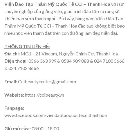
Viện Đào Tạo Thẩm Mỹ Quốc Tế CCi – Thanh Hóa
với sự
chuyên nghiệp của giảng viên, giáo trình đào tạo rõ ràng sẽ
khiến bạn sớm thành nghề. Bởi vậy, hàng năm Viện Đào Tạo
Thẩm Mỹ Quốc Tế CCi – Thanh Hóa đào tạo không biết bao
nhiêu học viên thành đạt trên con đường làm đẹp hiện đại.
THÔNG TIN LIÊN HỆ:
Địa chỉ:
MG1 – 21 Vincom, Nguyễn Chinh Cơ, Thanh Hoá
Điện thoại:
0566 363 999 & 0584 909 888 & 024 7100 5666
& 024 7102 8666
Email:
Ccibeautycenter@gmail.com
Website:
https://ccibeauty.vn
Fanpage:
www.facebook.com/viendaotaoquocteccithanhhoa
Giờ mở cửa:
08:00 – 18:00