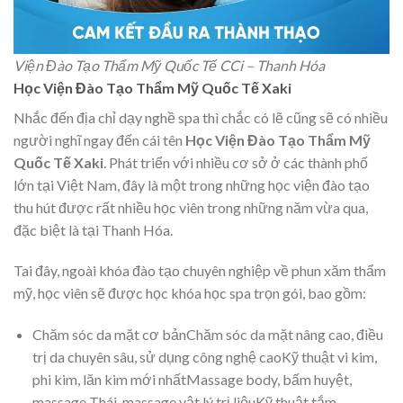
Viện Đào Tạo Thẩm Mỹ Quốc Tế CCi – Thanh Hóa
Học Viện Đào Tạo Thẩm Mỹ Quốc Tế Xaki
Nhắc đến địa chỉ dạy nghề spa thì chắc có lẽ cũng sẽ có nhiều
người nghĩ ngay đến cái tên
Học Viện Đào Tạo Thẩm Mỹ
Quốc Tế Xaki
. Phát triển với nhiều cơ sở ở các thành phố
lớn tại Việt Nam, đây là một trong những học viện đào tạo
thu hút được rất nhiều học viên trong những năm vừa qua,
đặc biệt là tại Thanh Hóa.
Tai đây, ngoài khóa đào tạo chuyên nghiệp về phun xăm thẩm
mỹ, học viên sẽ được học khóa học spa trọn gói, bao gồm:
Chăm sóc da mặt cơ bảnChăm sóc da mặt nâng cao, điều
trị da chuyên sâu, sử dụng công nghệ caoKỹ thuật vi kim,
phi kim, lăn kim mới nhấtMassage body, bấm huyệt,
massage Thái, massage vật lý trị liệuKỹ thuật tắm