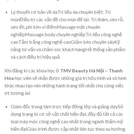
Lý thuyết cơ bản về daTrị liệu da chuyên biệt: Trị
mụnĐiều trị các vấn đề cho mụn để lại: Trị thâm, sẹo rỗ,
sẹo lồi, phi kim vi điểmMassage mặt chuyên
nghiệpMassage body chuyên nghiệpTrị liệu công nghệ
caoTắm trắng công nghệ caoGiảm béo chuyên sâuKỹ
năng tư vấn và chăm sóc khách hàngHệ thống sản phẩm
và cách điều trị hiệu quả
Khi đăng kí các khóa học ở
TMV Beauty Hà Nội – Thanh
Hóa
học viên sẽ nhận được những giá trị hữu hình và vô hình
khác nhau tạo nên những hành trang tốt nhất cho công việc
ơt tương lai:
Giám đốc trung tâm trực tiếp đững lớp và giảng dạySử
dụng trang bị cơ sở vật chất hiện đại, đầy đủ tất cả các
loại máy móc công nghệ cao nhất trong ngành thẩm mỹ
hiện đạiGiáo trình được cập nhật liên tục theo xu hướng