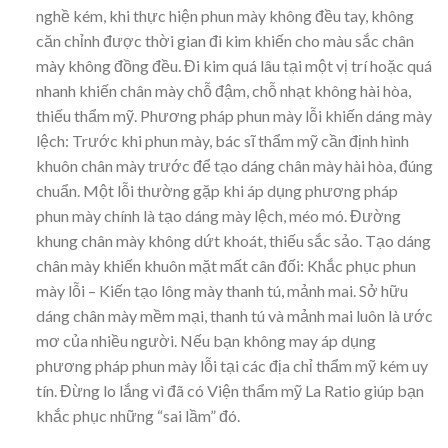
nghề kém, khi thực hiện phun mày không đều tay, không
căn chỉnh được thời gian đi kim khiến cho màu sắc chân
mày không đồng đều. Đi kim quá lâu tại một vị trí hoặc quá
nhanh khiến chân mày chỗ đậm, chỗ nhạt không hài hòa,
thiếu thẩm mỹ. Phương pháp phun mày lỗi khiến dáng mày
lệch: Trước khi phun mày, bác sĩ thẩm mỹ cần định hình
khuôn chân mày trước để tạo dáng chân mày hài hòa, đúng
chuẩn. Một lỗi thường gặp khi áp dụng phương pháp
phun mày chính là tạo dáng mày lệch, méo mó. Đường
khung chân mày không dứt khoát, thiếu sắc sảo. Tạo dáng
chân mày khiến khuôn mặt mất cân đối: Khắc phục phun
mày lỗi – Kiến tạo lông mày thanh tú, mảnh mai. Sở hữu
dáng chân mày mềm mại, thanh tú và mảnh mai luôn là ước
mơ của nhiều người. Nếu bạn không may áp dụng
phương pháp phun mày lỗi tại các địa chỉ thẩm mỹ kém uy
tín. Đừng lo lắng vì đã có Viện thẩm mỹ La Ratio giúp bạn
khắc phục những “sai lầm” đó.