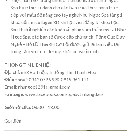
Thực hành với trang thiết bị tiên tiếnĐược Như Ngọc
Spa bố trí nơi ở dành cho các bạn ở xaThực hành trực
tiếp với mẫu để nâng cao tay nghềNhư Ngọc Spa tặng 1
khóa uốn mi collagen 8D khi học viên đăng kí khóa học.
Sau khi tốt nghiệp các khóa về phun xăm thẩm mỹ tại Như
Ngọc Spa, các bạn sẽ được cấp chứng chỉ Tổng Cục Dạy
Nghề – Bộ LĐTB&XH Cơ hội được giữ lại làm việc tại
trung tâm với mức lương khá cao và ổn định
THÔNG TIN LIÊN HỆ:
Địa chỉ:
653 Bà Triệu, Trường Thi, Thanh Hoá
Điện thoại:
0343 079 999& 0915 361 111
Email:
nhungoc1291@gmail.com
Fanpage:
www.facebook.com/Spauytinhangdau/
Giờ mở cửa:
08:00 – 18:00
Gọi điện