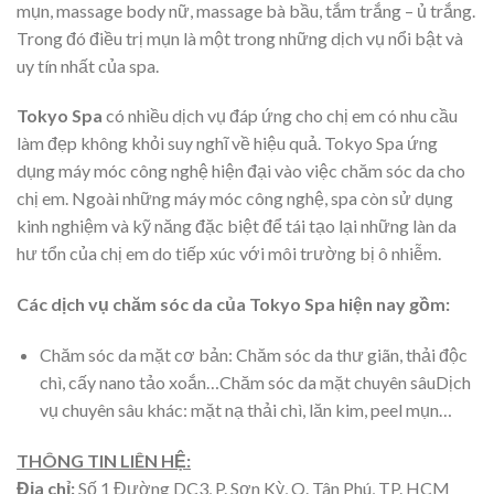
mụn, massage body nữ, massage bà bầu, tắm trắng – ủ trắng.
Trong đó điều trị mụn là một trong những dịch vụ nổi bật và
uy tín nhất của spa.
Tokyo Spa
có nhiều dịch vụ đáp ứng cho chị em có nhu cầu
làm đẹp không khỏi suy nghĩ về hiệu quả. Tokyo Spa ứng
dụng máy móc công nghệ hiện đại vào việc chăm sóc da cho
chị em. Ngoài những máy móc công nghệ, spa còn sử dụng
kinh nghiệm và kỹ năng đặc biệt để tái tạo lại những làn da
hư tổn của chị em do tiếp xúc với môi trường bị ô nhiễm.
Các dịch vụ chăm sóc da của Tokyo Spa hiện nay gồm:
Chăm sóc da mặt cơ bản: Chăm sóc da thư giãn, thải độc
chì, cấy nano tảo xoắn…Chăm sóc da mặt chuyên sâuDịch
vụ chuyên sâu khác: mặt nạ thải chì, lăn kim, peel mụn…
THÔNG TIN LIÊN HỆ:
Địa chỉ:
Số 1 Đường DC3, P. Sơn Kỳ, Q. Tân Phú, TP. HCM