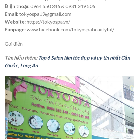
Điện thoại:
0964 550 346 & 0931 349 506
Email:
tokyospa19@gmail.com
Website:
https://tokyospa.vn/
Fanpage:
www.facebook.com/tokyospabeautyful/
Gọi điện
Tìm hiểu thêm:
Top 6 Salon làm tóc đẹp và uy tín nhất Cần
Giuộc, Long An