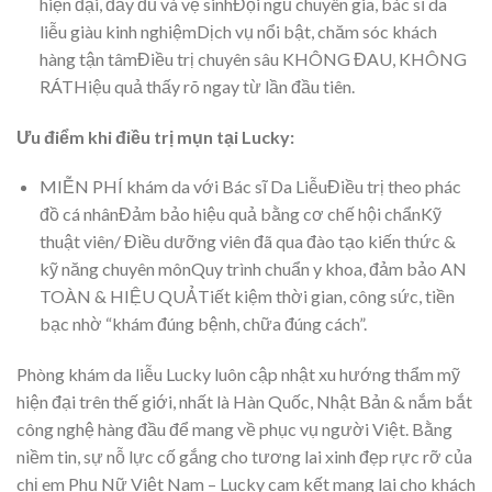
hiện đại, đầy đủ và vệ sinhĐội ngũ chuyên gia, bác sĩ da
liễu giàu kinh nghiệmDịch vụ nổi bật, chăm sóc khách
hàng tận tâmĐiều trị chuyên sâu KHÔNG ĐAU, KHÔNG
RÁTHiệu quả thấy rõ ngay từ lần đầu tiên.
Ưu điểm khi điều trị mụn tại Lucky:
MIỄN PHÍ khám da với Bác sĩ Da LiễuĐiều trị theo phác
đồ cá nhânĐảm bảo hiệu quả bằng cơ chế hội chẩnKỹ
thuật viên/ Điều dưỡng viên đã qua đào tạo kiến thức &
kỹ năng chuyên mônQuy trình chuẩn y khoa, đảm bảo AN
TOÀN & HIỆU QUẢTiết kiệm thời gian, công sức, tiền
bạc nhờ “khám đúng bệnh, chữa đúng cách”.
Phòng khám da liễu Lucky luôn cập nhật xu hướng thẩm mỹ
hiện đại trên thế giới, nhất là Hàn Quốc, Nhật Bản & nắm bắt
công nghệ hàng đầu để mang về phục vụ người Việt. Bằng
niềm tin, sự nỗ lực cố gắng cho tương lai xinh đẹp rực rỡ của
chị em Phụ Nữ Việt Nam – Lucky cam kết mang lại cho khách