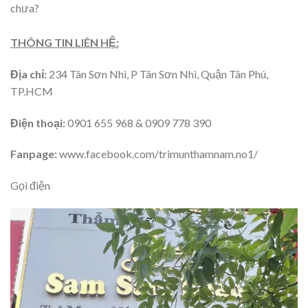
chưa?
THÔNG TIN LIÊN HỆ:
Địa chỉ:
234 Tân Sơn Nhì, P Tân Sơn Nhì, Quận Tân Phú,
TP.HCM
Điện thoại:
0901 655 968 & 0909 778 390
Fanpage:
www.facebook.com/trimunthamnam.no1/
Gọi điện