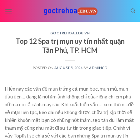
Skip
to
content
GOCTREHOA.EDU.VN
Top 12 Spa trị mụn uy tín nhất quận
Tân Phú, TP. HCM
POSTED ON
AUGUST 5, 2024
BY
ADMINCD
Hiện nay các vấn đề mụn trứng cá, mụn bọc, mụn mủ, mụn
đầu đen… đang là nỗi ám ảnh không chỉ của riêng chị em phụ
nữ mà có cả cánh mày râu. Khi xuất hiện vấn
… xem thêm…
đề
về mụn liên tục, kéo dài nếu không được chữa trị kịp thời sẽ
khiến khuôn mặt bạn có những nốt thâm, sẹo tàn dư làm mất
thẩm mỹ cũng như mất đi sự tự tin trong giao tiếp. Chính vì
vậy Toplist sẽ chia sẻ với các bạn những Spa trị mụn uy tín