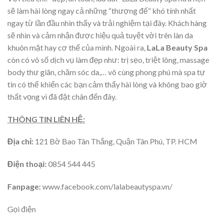
sẽ làm hài lòng ngay cả những “thượng đế” khó tính nhất
ngay từ lần đầu nhìn thấy và trải nghiệm tại đây. Khách hàng
sẽ nhìn và cảm nhận được hiệu quả tuyệt vời trên làn da
khuôn mặt hay cơ thể của mình. Ngoài ra,
LaLa Beauty Spa
còn có vô số dịch vụ làm đẹp như: trị sẹo, triệt lông, massage
body thư giãn, chăm sóc da,… vô cùng phong phú mà spa tự
tin có thể khiến các bạn cảm thấy hài lòng và không bao giờ
thất vọng vì đã đặt chân đến đây.
THÔNG TIN LIÊN HỆ:
Địa chỉ:
121 Bờ Bao Tân Thắng, Quận Tân Phú, TP. HCM
Điện thoại:
0854 544 445
Fanpage:
www.facebook.com/lalabeautyspa.vn/
Gọi điện