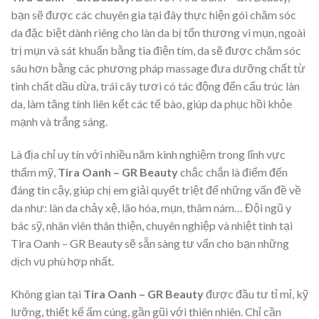
bạn sẽ được các chuyên gia tại đây thực hiện gói chăm sóc
da đặc biệt dành riêng cho làn da bị tổn thương vì mụn, ngoài
trị mụn và sát khuẩn bằng tia điện tím, da sẽ được chăm sóc
sâu hơn bằng các phương pháp massage đưa dưỡng chất từ
tinh chất dầu dừa, trái cây tươi có tác động đến cấu trúc làn
da, làm tăng tính liên kết các tế bào, giúp da phục hồi khỏe
mạnh và trắng sáng.
Là địa chỉ uy tín với nhiều năm kinh nghiệm trong lĩnh vực
thẩm mỹ,
Tira Oanh – GR Beauty
chắc chắn là điểm đến
đáng tin cậy, giúp chị em giải quyết triệt để những vấn đề về
da như: làn da chảy xệ, lão hóa, mụn, thâm nám… Đội ngũ y
bác sỹ, nhân viên thân thiện, chuyên nghiệp và nhiệt tình tại
Tira Oanh – GR Beauty sẽ sẵn sàng tư vấn cho bạn những
dịch vụ phù hợp nhất.
Không gian tại
Tira Oanh – GR Beauty
được đầu tư tỉ mỉ, kỹ
lưỡng, thiết kế ấm cúng, gần gũi với thiên nhiên. Chỉ cần