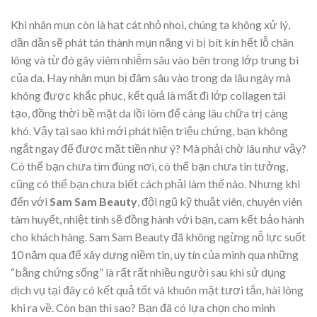
Khi nhân mụn còn là hạt cát nhỏ nhoi, chúng ta không xử lý,
dần dần sẽ phát tán thành mụn nặng vì bị bít kín hết lỗ chân
lông và từ đó gây viêm nhiễm sâu vào bên trong lớp trung bì
của da. Hay nhân mụn bị đâm sâu vào trong da lâu ngày mà
không được khắc phục, kết quả là mất đi lớp collagen tái
tạo, đồng thời bề mặt da lồi lõm để càng lâu chữa trị càng
khó. Vậy tại sao khi mới phát hiện triệu chứng, bạn không
ngắt ngay để được mặt tiền như ý? Mà phải chờ lâu như vậy?
Có thể bạn chưa tìm đúng nơi, có thể bạn chưa tin tưởng,
cũng có thể bạn chưa biết cách phải làm thế nào. Nhưng khi
đến với
Sam Sam Beauty
, đội ngũ kỹ thuật viên, chuyên viên
tâm huyết, nhiệt tình sẽ đồng hành với bạn, cam kết bảo hành
cho khách hàng. Sam Sam Beauty đã không ngừng nỗ lực suốt
10 năm qua để xây dựng niềm tin, uy tín của mình qua những
“bằng chứng sống” là rất rất nhiều người sau khi sử dụng
dịch vụ tại đây có kết quả tốt và khuôn mặt tươi tắn, hài lòng
khi ra về. Còn bạn thì sao? Bạn đã có lựa chọn cho mình