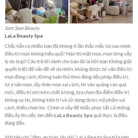
Sam Sam Beauty
LaLa Beauty Spa
Chắc hẳn có nhiều bạn đã không ít lần thắc mắc tại sao mình
điều trị mụn không hiệu quả? Nào thì mặt mụn, mụn lưng vậy
lý do là gì? Câu trả lời dành cho bạn đó là bởi bạn Không giải
quyết triệt để vấn đề về da nhờn, không được tư vấn điều trị
mụn đúng cách, Không tuân thủ theo đúng liệu pháp điều trị,
tự ý nặn mụn, lấy nhân mụn sai cách, tin vào quảng cáo quá
mức, điều trị nơi kém chất lượng, lựa chọn địa điểm điều trị
không uy tín, không kiên trì và sử dụng dược mỹ phẩm sai
cách, thiếu chọn lọc. Chính vì vậy để khắc phục tất cả những
điều ấy thì việc tìm đến
LaLa Beauty Spa
quả thực là điều
đúng đắn.
Với tiêu chí: “đẹp, an toàn, lâu dài” LaLa Beauty Spa hứa hẹn