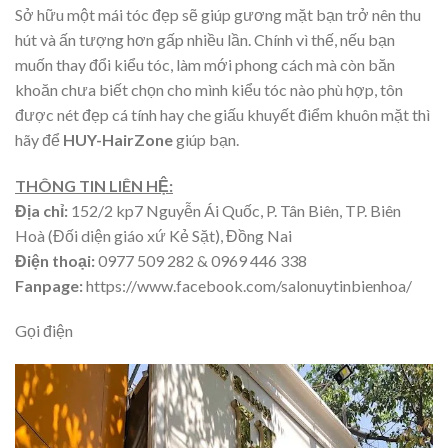
Sở hữu một mái tóc đẹp sẽ giúp gương mặt bạn trở nên thu
hút và ấn tượng hơn gấp nhiều lần. Chính vì thế, nếu bạn
muốn thay đổi kiểu tóc, làm mới phong cách mà còn băn
khoăn chưa biết chọn cho mình kiểu tóc nào phù hợp, tôn
được nét đẹp cá tính hay che giấu khuyết điểm khuôn mặt thì
hãy để
HUY-HairZone
giúp bạn.
THÔNG TIN LIÊN HỆ:
Địa chỉ:
152/2 kp7 Nguyễn Ái Quốc, P. Tân Biên, TP. Biên
Hoà (Đối diện giáo xứ Kẻ Sặt), Đồng Nai
Điện thoại:
0977 509 282 & 0969 446 338
Fanpage:
https://www.facebook.com/salonuytinbienhoa/
Gọi điện