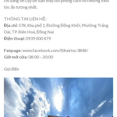
chỉ đáng tin cậy để bạn thay đổi phong cách với những kiểu
tóc ấn tượng nhất.
THÔNG TIN LIÊN HỆ:
Địa chỉ:
578, Khu phố 1, Đường Đồng Khởi, Phường Trảng
Dài, TP. Biên Hoà, Đồng Nai
Điện thoại:
0939 000 479
Fanpage:
www.facebook.com/Bihairtoc3848/
Giờ mở cửa:
08:00 – 20:00
Gọi điện