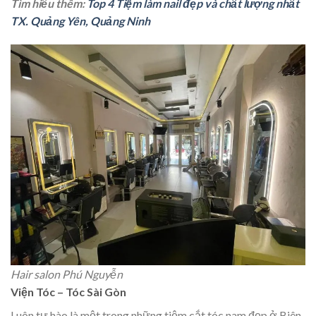
Tìm hiểu thêm:
Top 4 Tiệm làm nail đẹp và chất lượng nhất
TX. Quảng Yên, Quảng Ninh
Hair salon Phú Nguyễn
Viện Tóc – Tóc Sài Gòn
Luôn tự hào là một trong những tiệm cắt tóc nam đẹp ở Biên