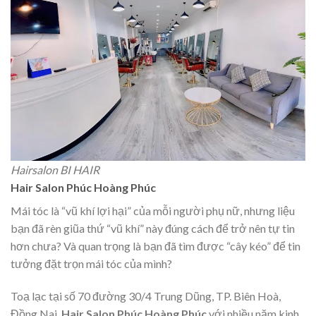
Hairsalon BI HAIR
Hair Salon Phúc Hoàng Phúc
Mái tóc là “vũ khí lợi hại” của mỗi người phụ nữ, nhưng liệu
bạn đã rèn giũa thứ “vũ khí” này đúng cách để trở nên tự tin
hơn chưa? Và quan trọng là bạn đã tìm được “cây kéo” để tin
tưởng đặt trọn mái tóc của mình?
Toạ lạc tại số 70 đường 30/4 Trung Dũng, TP. Biên Hoà,
Đồng Nai,
Hair Salon Phúc Hoàng Phúc
với nhiều năm kinh