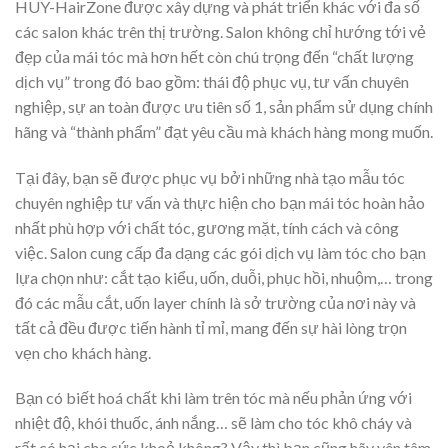
HUY-HairZone được xây dựng và phát triển khác với đa số
các salon khác trên thị trường. Salon không chỉ hướng tới vẻ
đẹp của mái tóc mà hơn hết còn chú trọng đến “chất lượng
dịch vụ” trong đó bao gồm: thái độ phục vụ, tư vấn chuyên
nghiệp, sự an toàn được ưu tiên số 1, sản phẩm sử dụng chính
hãng và “thành phẩm” đạt yêu cầu mà khách hàng mong muốn.
Tại đây, bạn sẽ được phục vụ bởi những nhà tạo mẫu tóc
chuyên nghiệp tư vấn và thực hiện cho bạn mái tóc hoàn hảo
nhất phù hợp với chất tóc, gương mặt, tính cách và công
việc. Salon cung cấp đa dạng các gói dịch vụ làm tóc cho bạn
lựa chọn như: cắt tạo kiểu, uốn, duỗi, phục hồi, nhuộm,… trong
đó các mẫu cắt, uốn layer chính là sở trường của nơi này và
tất cả đều được tiến hành tỉ mỉ, mang đến sự hài lòng trọn
vẹn cho khách hàng.
Bạn có biết hoá chất khi làm trên tóc mà nếu phản ứng với
nhiệt độ, khói thuốc, ánh nắng… sẽ làm cho tóc khô cháy và
rất có hại cho sức khoẻ không? Vậy thì bạn cũng hãy yên tâm