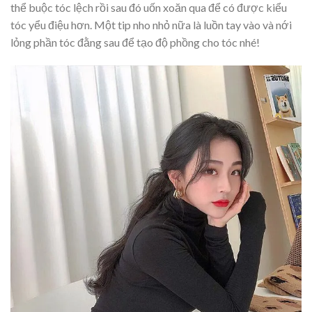
thể buộc tóc lệch rồi sau đó uốn xoăn qua để có được kiểu
tóc yểu điệu hơn. Một tip nho nhỏ nữa là luồn tay vào và nới
lỏng phần tóc đằng sau để tạo độ phồng cho tóc nhé!