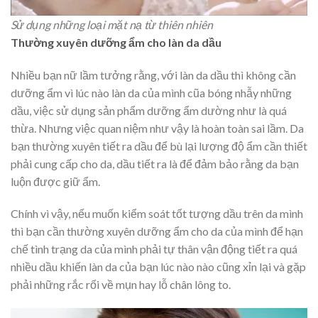
Sử dụng những loại mặt nạ từ thiên nhiên
Thường xuyên dưỡng ẩm cho làn da dầu
Nhiều bạn nữ lầm tưởng rằng, với làn da dầu thì không cần
dưỡng ẩm vì lúc nào làn da của mình cũa bóng nhẫy những
dầu, việc sử dụng sản phẩm dưỡng ẩm dường như là quá
thừa. Nhưng việc quan niệm như vậy là hoàn toàn sai lầm. Da
bạn thường xuyên tiết ra dầu để bù lại lượng độ ẩm cần thiết
phải cung cấp cho da, dầu tiết ra là để đảm bảo rằng da bạn
luộn được giữ ẩm.
Chính vì vậy, nếu muốn kiểm soát tốt tượng dầu trên da mình
thì bạn cần thường xuyên dưỡng ẩm cho da của mình để hạn
chế tình trạng da của mình phải tự thân vận động tiết ra quá
nhiều dầu khiến làn da của bạn lúc nào nào cũng xỉn lại và gặp
phải những rắc rối về mụn hay lỗ chân lông to.