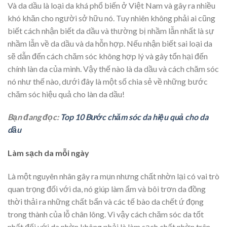
Và da dầu là loại da khá phổ biến ở Việt Nam và gây ra nhiều
khó khăn cho người sở hữu nó. Tuy nhiên không phải ai cũng
biết cách nhận biết da dầu và thường bị nhầm lẫn nhất là sự
nhầm lẫn về da dầu và da hỗn hợp. Nếu nhận biết sai loại da
sẽ dẫn đến cách chăm sóc không hợp lý và gây tổn hại đến
chính làn da của mình. Vậy thế nào là da dầu và cách chăm sóc
nó như thế nào, dưới đây là một số chia sẻ về những bước
chăm sóc hiệu quả cho làn da dầu!
Bạn đang đọc:
Top 10 Bước chăm sóc da hiệu quả cho da
dầu
Làm sạch da mỗi ngày
Là một nguyên nhân gây ra mụn nhưng chất nhờn lại có vai trò
quan trọng đối với da, nó giúp làm ẩm và bôi trơn da đồng
thời thải ra những chất bẩn và các tế bào da chết ứ đọng
trong thành của lỗ chân lông. Vì vậy cách chăm sóc da tốt
nhất đối với da nhờn không phải là làm sạch chất nhờn trên