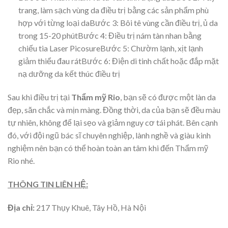
trang, làm sạch vùng da điều trị bằng các sản phẩm phù
hợp với từng loại daBước 3: Bôi tê vùng cần điều trị, ủ da
trong 15-20 phútBước 4: Điều trị nám tàn nhan bằng
chiếu tia Laser PicosureBước 5: Chườm lạnh, xịt lạnh
giảm thiểu đau rátBước 6: Điện di tinh chất hoặc đắp mặt
nạ dưỡng da kết thúc điều trị
Sau khi điều trị tại
Thẩm mỹ Rio
, bạn sẽ có được một làn da
đẹp, săn chắc và mịn màng. Đồng thời, da của bạn sẽ đều màu
tự nhiên, không để lại sẹo và giảm nguy cơ tái phát. Bên cạnh
đó, với đội ngũ bác sĩ chuyên nghiệp, lành nghề và giàu kinh
nghiệm nên bạn có thể hoàn toàn an tâm khi đến Thẩm mỹ
Rio nhé.
THÔNG TIN LIÊN HỆ:
Địa chỉ:
217 Thụy Khuê, Tây Hồ, Hà Nội