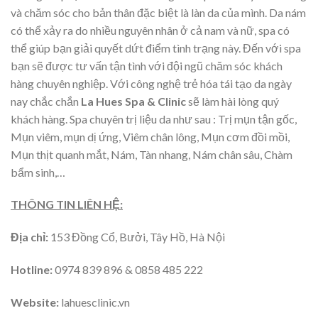
và chăm sóc cho bản thân đặc biệt là làn da của mình. Da nám
có thể xảy ra do nhiều nguyên nhân ở cả nam và nữ, spa có
thể giúp bạn giải quyết dứt điểm tình trạng này. Đến với spa
bạn sẽ được tư vấn tận tình với đội ngũ chăm sóc khách
hàng chuyên nghiệp. Với công nghệ trẻ hóa tái tạo da ngày
nay chắc chắn
La Hues Spa & Clinic
sẽ làm hài lòng quý
khách hàng. Spa chuyên trị liệu da như sau : Trị mụn tận gốc,
Mụn viêm, mụn dị ứng, Viêm chân lông, Mụn cơm đồi mồi,
Mụn thịt quanh mắt, Nám, Tàn nhang, Nám chân sâu, Chàm
bẩm sinh,…
THÔNG TIN LIÊN HỆ:
Địa chỉ:
153 Đồng Cổ, Bưởi, Tây Hồ, Hà Nội
Hotline:
0974 839 896 & 0858 485 222
Website:
lahuesclinic.vn