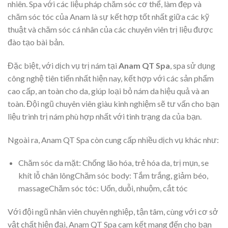
nhiên. Spa với các liệu pháp chăm sóc cơ thể, làm đẹp và
chăm sóc tóc của Anam là sự kết hợp tốt nhất giữa các kỹ
thuật và chăm sóc cá nhân của các chuyên viên trị liệu được
đào tạo bài bản.
Đặc biệt, với dịch vụ trị nám tại
Anam QT Spa
, spa sử dụng
công nghệ tiên tiến nhất hiện nay, kết hợp với các sản phẩm
cao cấp, an toàn cho da, giúp loại bỏ nám da hiệu quả và an
toàn. Đội ngũ chuyên viên giàu kinh nghiệm sẽ tư vấn cho bạn
liệu trình trị nám phù hợp nhất với tình trạng da của bạn.
Ngoài ra, Anam QT Spa còn cung cấp nhiều dịch vụ khác như:
Chăm sóc da mặt: Chống lão hóa, trẻ hóa da, trị mụn, se
khít lỗ chân lôngChăm sóc body: Tắm trắng, giảm béo,
massageChăm sóc tóc: Uốn, duỗi, nhuộm, cắt tóc
Với đội ngũ nhân viên chuyên nghiệp, tận tâm, cùng với cơ sở
vật chất hiện đại, Anam QT Spa cam kết mang đến cho bạn