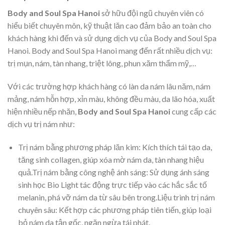
Body and Soul Spa Hanoi
sở hữu đội ngũ chuyên viên có
hiểu biết chuyên môn, kỹ thuật lăn cao đảm bảo an toàn cho
khách hàng khi đến và sử dụng dịch vụ của Body and Soul Spa
Hanoi. Body and Soul Spa Hanoi mang đến rất nhiều dịch vụ:
trị mụn, nám, tàn nhang, triệt lông, phun xăm thẩm mỹ,…
Với các trường hợp khách hàng có làn da nám lâu năm, nám
mảng, nám hỗn hợp, xỉn màu, không đều màu, da lão hóa, xuất
hiện nhiều nếp nhăn,
Body and Soul Spa Hanoi
cung cấp các
dịch vụ trị nám như:
Trị nám bằng phương pháp lăn kim: Kích thích tái tạo da,
tăng sinh collagen, giúp xóa mờ nám da, tàn nhang hiệu
quả.Trị nám bằng công nghệ ánh sáng: Sử dụng ánh sáng
sinh học Bio Light tác động trực tiếp vào các hắc sắc tố
melanin, phá vỡ nám da từ sâu bên trong.Liệu trình trị nám
chuyên sâu: Kết hợp các phương pháp tiên tiến, giúp loại
bỏ nám da tận gốc, ngăn ngừa tái phát.