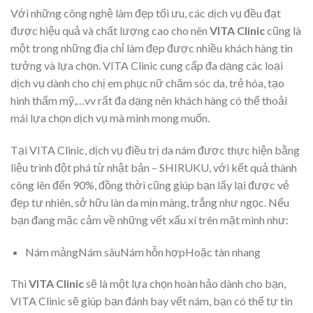
Với những công nghệ làm đẹp tối ưu, các dịch vụ đều đạt
được hiệu quả và chất lượng cao cho nên
VITA Clinic
cũng là
một trong những địa chỉ làm đẹp được nhiều khách hàng tin
tưởng và lựa chọn. VITA Clinic cung cấp đa dạng các loại
dịch vụ dành cho chị em phục nữ chăm sóc da, trẻ hóa, tạo
hình thẩm mỹ,…vv rất đa dạng nên khách hàng có thể thoải
mái lựa chọn dịch vụ mà mình mong muốn.
Tại
VITA Clinic, dịch vụ điều trị da nám được thực hiện bằng
liệu trình đột phá từ nhật bản – SHIRUKU, với kết quả thành
công lên đến 90%, đồng thời cũng giúp bạn lấy lại được vẻ
đẹp tự nhiên, sở hữu làn da mịn màng, trắng như ngọc. Nếu
bạn đang mặc cảm về những vết xấu xí trên mặt mình như:
Nám mảngNám sâuNám hỗn hợpHoặc tàn nhang
Thì
VITA Clinic
sẽ là một lựa chọn hoàn hảo dành cho bạn,
VITA Clinic sẽ giúp bạn đánh bay vết nám, bạn có thể tự tin