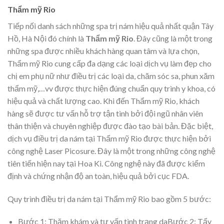
Thẩm mỹ Rio
Tiếp nối danh sách những spa trị nám hiệu quả nhất quận Tây
Hồ, Hà Nội đó chính là
Thẩm mỹ Rio
. Đây cũng là một trong
những spa được nhiều khách hàng quan tâm và lựa chọn,
Thẩm mỹ Rio cung cấp đa dạng các loại dịch vụ làm đẹp cho
chị em phụ nữ như điều trị các loại da, chăm sóc sa, phun xăm
thẩm mỹ,…vv được thực hiện đúng chuẩn quy trình y khoa, có
hiệu quả và chất lượng cao. Khi đến Thẩm mỹ Rio, khách
hàng sẽ được tư vấn hỗ trợ tận tình bởi đội ngũ nhân viên
thân thiện và chuyên nghiệp được đào tạo bài bản. Đặc biệt,
dịch vụ điều trị da nám tại Thẩm mỹ Rio được thực hiện bởi
công nghệ Laser Picosure. Đây là một trong những công nghệ
tiên tiến hiện nay tại Hoa Kì. Công nghệ này đã được kiểm
định và chứng nhận độ an toàn, hiệu quả bởi cục FDA.
Quy trình điều trị da nám tại Thẩm mỹ Rio bao gồm 5 bước:
Bước 1: Thăm khám và tư vấn tình trạng daBước 2: Tẩy