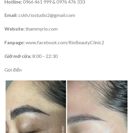
Hotline:
0966 461 999 & 0976 476 333
Email:
cskh.riostudio2@gmail.com
Website:
thammyrio.com
Fanpage:
www.facebook.com/RioBeautyClinic2
Giờ mở cửa:
8:00 – 22:30
Gọi điện