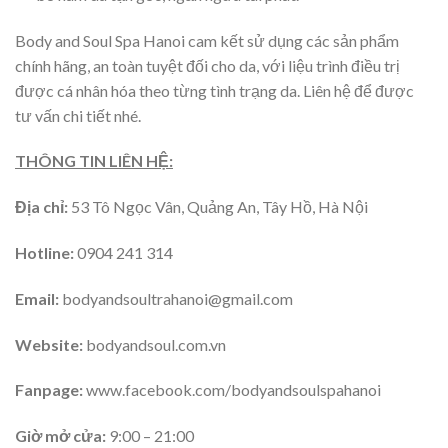
Body and Soul Spa Hanoi cam kết sử dụng các sản phẩm
chính hãng, an toàn tuyệt đối cho da, với liệu trình điều trị
được cá nhân hóa theo từng tình trạng da. Liên hệ để được
tư vấn chi tiết nhé.
THÔNG TIN LIÊN HỆ:
Địa chỉ:
53 Tô Ngọc Vân, Quảng An, Tây Hồ, Hà Nội
Hotline:
0904 241 314
Email:
bodyandsoultrahanoi@gmail.com
Website:
bodyandsoul.com.vn
Fanpage:
www.facebook.com/bodyandsoulspahanoi
Giờ mở cửa:
9:00 – 21:00