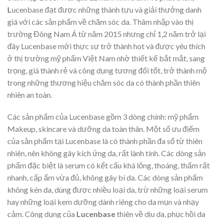
L
ucenbase đạt được những thành tựu và giải thưởng danh
giá với các sản phẩm về chăm sóc da. Thâm nhập vào thị
trường Đông Nam Á từ năm 2015 nhưng chỉ 1,2 năm trở lại
đây Lucenbase mới thực sự trở thành hot và được yêu thích
ở thị trường mỹ phẩm Việt Nam nhờ thiết kế bắt mắt, sang
trọng, giá thành rẻ và công dụng tương đối tốt, trở thành mộ
trong những thương hiệu chăm sóc da có thành phần thiên
nhiên an toàn.
Các sản phẩm của Lucenbase gồm 3 dòng chính: mỹ phẩm
Makeup, skincare và dưỡng da toàn thân. Một số ưu điểm
của sản phẩm tại Lucenbase là có thành phần đa số từ thiên
nhiên, nên không gây kích ứng da, rất lành tính. Các dòng sản
phẩm đặc biệt là serum có kết cấu khá lỏng, thoáng, thấm rất
nhanh, cấp ẩm vừa đủ, không gây bí da. Các dòng sản phẩm
không kén da, dùng được nhiều loại da, trừ những loại serum
hay những loại kem dưỡng dành riêng cho da mụn và nhạy
cảm. Công dụng của
Lucenbase
thiên về dịu da, phục hồi da