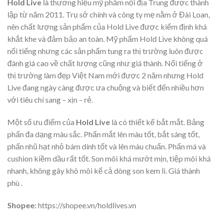
Hold Live
là thương hiệu mỹ phẩm nội địa Trung được thành
lập từ năm 2011. Trụ sở chính và công ty mẹ nằm ở Đài Loan,
nên chất lượng sản phẩm của
Hold Live được kiểm định khá
khắt khe và đảm bảo an toàn. Mỹ phẩm Hold Live không quá
nổi tiếng nhưng các sản phẩm tung ra thị trường luôn được
đánh giá cao về chất lượng cũng như giá thành. Nổi tiếng ở
thị trường làm đẹp Việt Nam mới được 2 năm nhưng Hold
Live đang ngày càng được ưa chuộng và biết đến nhiều hơn
với tiêu chí sang – xịn – rẻ.
Một số ưu điểm của
Hold Live
là có thiết kế bắt mắt. Bảng
phấn đa dạng màu sắc. Phấn mắt lên màu tốt, bắt sáng tốt,
phấn nhũ hạt nhỏ bám dính tốt và lên màu chuẩn. Phấn má và
cushion kiềm dầu rất tốt. Son môi khá mướt mịn, tiệp môi khá
nhanh, không gây khô môi kể cả dòng son kem lì. Giá thành
phù .
Shopee:
https://shopee.vn/holdlives.vn