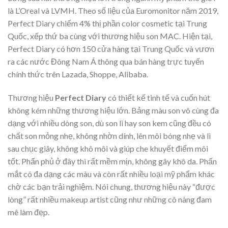
là L’Oreal và LVMH. Theo số liệu của Euromonitor năm 2019,
Perfect Diary chiếm 4% thị phần color cosmetic tại Trung
Quốc, xếp thứ ba cùng với thương hiệu son MAC. Hiện tại,
Perfect Diary có hơn 150 cửa hàng tại Trung Quốc và vươn
ra các nước Đông Nam Á thông qua bán hàng trực tuyến
chính thức trên Lazada, Shoppe, Alibaba.
Thương hiệu
Perfect Diary
có thiết kế tinh tế và cuốn hút
không kém những thương hiệu lớn. Bảng màu son vô cùng đa
dạng với nhiều dòng son, dù son lì hay son kem cũng đều có
chất son mỏng nhẹ, không nhờn dính, lên môi bóng nhẹ và lì
sau chục giây, không khô môi và giúp che khuyết điểm môi
tốt. Phấn phủ ở đây thì rất mềm mịn, không gây khô da. Phấn
mắt có đa dạng các màu và còn rất nhiều loại mỹ phẩm khác
chờ các bạn trải nghiệm. Nói chung, thương hiệu này “được
lòng” rất nhiều makeup artist cũng như những cô nàng đam
mê làm đẹp.