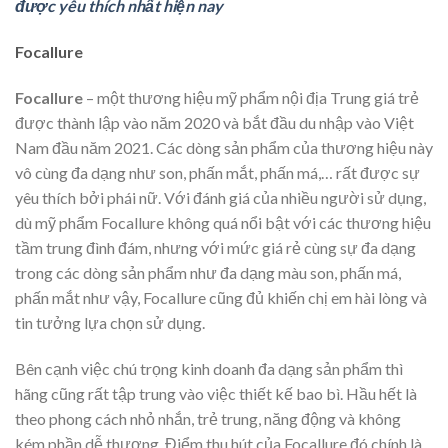
được yêu thích nhất hiện nay
Focallure
Focallure
– một thương hiệu mỹ phẩm nội địa Trung giá trẻ
được thành lập vào năm 2020 và bắt đầu du nhập vào Việt
Nam đầu năm 2021. Các dòng sản phẩm của thương hiệu này
vô cùng đa dạng như son, phấn mắt, phấn má,… rất được sự
yêu thích bởi phái nữ. Với đánh giá của nhiều người sử dụng,
dù mỹ phẩm Focallure không quá nổi bật với các thương hiệu
tầm trung đình đám, nhưng với mức giá rẻ cùng sự đa dạng
trong các dòng sản phẩm như đa dạng màu son, phấn má,
phấn mắt như vậy, Focallure cũng đủ khiến chị em hài lòng và
tin tưởng lựa chọn sử dụng.
Bên cạnh việc chú trọng kinh doanh đa dạng sản phẩm thì
hãng cũng rất tập trung vào việc thiết kế bao bì. Hầu hết là
theo phong cách nhỏ nhắn, trẻ trung, năng động và không
kém phần dễ thương. Điểm thu hút của Focallure đó chính là