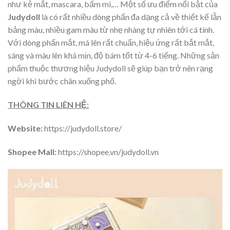
như kẻ mắt, mascara, bấm mi,… Một số ưu điểm nổi bật của
Judydoll
là có rất nhiều dòng phấn đa dạng cả về thiết kế lẫn
bảng màu, nhiều gam màu từ nhẹ nhàng tự nhiên tới cá tính.
Với dòng phấn mắt, má lên rất chuẩn, hiệu ứng rất bắt mắt,
sáng và màu lên khá mịn, độ bám tốt từ 4-6 tiếng. Những sản
phẩm thuộc thương hiệu Judydoll sẽ giúp bạn trở nên rạng
ngời khi bước chân xuống phố.
THÔNG TIN LIÊN HỆ:
Website:
https://judydoll.store/
Shopee Mall:
https://shopee.vn/judydoll.vn