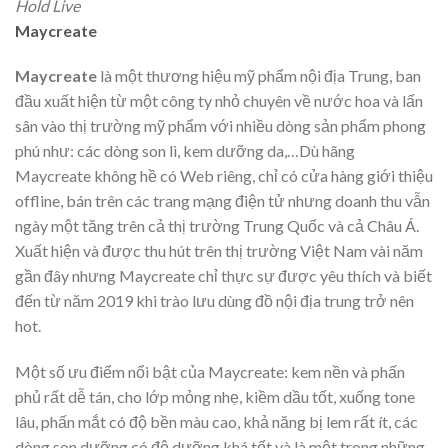
Hold Live
Maycreate
Maycreate
là một thương hiệu mỹ phẩm nội địa Trung, ban
đầu xuất hiện từ một công ty nhỏ chuyên về nước hoa và lấn
sân vào thị trường mỹ phẩm với nhiều dòng sản phẩm phong
phú như: các dòng son lì, kem dưỡng da,…Dù hãng
Maycreate không hề có Web riêng, chỉ có cửa hàng giới thiệu
offline, bán trên các trang mạng điện tử nhưng doanh thu vẫn
ngày một tăng trên cả thị trường Trung Quốc và cả Châu Á.
Xuất hiện và được thu hút trên thị trường Việt Nam vài năm
gần đây nhưng Maycreate chỉ thực sự được yêu thích và biết
đến từ năm 2019 khi trào lưu dùng đồ nội địa trung trở nên
hot.
Một số ưu điểm nổi bật của Maycreate: kem nền và phấn
phủ rất dễ tán, cho lớp mỏng nhẹ, kiềm dầu tốt, xuống tone
lâu, phấn mắt có độ bền màu cao, khả năng bị lem rất ít, các
dòng son dưỡng có độ dưỡng khá tốt và là một trong những