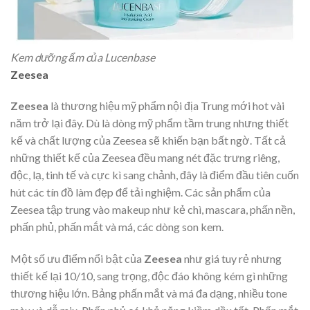
Kem dưỡng ẩm của Lucenbase
Zeesea
Zeesea
là thương hiệu mỹ phẩm nội địa Trung mới hot vài
năm trở lại đây. Dù là dòng mỹ phẩm tầm trung nhưng thiết
kế và chất lượng của Zeesea sẽ khiến bạn bất ngờ. Tất cả
những thiết kế của Zeesea đều mang nét đặc trưng riêng,
độc, lạ, tinh tế và cực kì sang chảnh, đây là điểm đầu tiên cuốn
hút các tín đồ làm đẹp để tải nghiệm. Các sản phẩm của
Zeesea tập trung vào makeup như kẻ chì, mascara, phấn nền,
phấn phủ, phấn mắt và má, các dòng son kem.
Một số ưu điểm nổi bật của
Zeesea
như giá tuy rẻ nhưng
thiết kế lại 10/10, sang trọng, độc đáo không kém gì những
thương hiệu lớn. Bảng phấn mắt và má đa dạng, nhiều tone