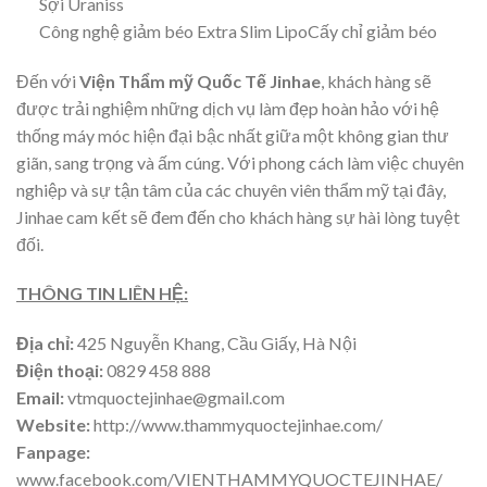
Sợi Uraniss
Công nghệ giảm béo Extra Slim LipoCấy chỉ giảm béo
Đến với
Viện Thẩm mỹ Quốc Tế Jinhae
, khách hàng sẽ
được trải nghiệm những dịch vụ làm đẹp hoàn hảo với hệ
thống máy móc hiện đại bậc nhất giữa một không gian thư
giãn, sang trọng và ấm cúng. Với phong cách làm việc chuyên
nghiệp và sự tận tâm của các chuyên viên thẩm mỹ tại đây,
Jinhae cam kết sẽ đem đến cho khách hàng sự hài lòng tuyệt
đối.
THÔNG TIN LIÊN HỆ:
Địa chỉ:
425 Nguyễn Khang, Cầu Giấy, Hà Nội
Điện thoại:
0829 458 888
Email:
vtmquoctejinhae@gmail.com
Website:
http://www.thammyquoctejinhae.com/
Fanpage:
www.facebook.com/VIENTHAMMYQUOCTEJINHAE/