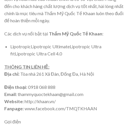
đến cho khách hàng chất lượng dịch vụ tốt nhất, hài lòng nhất
chính là mục tiêu mà Thẩm Mỹ Quốc Tế Khaan luôn theo đuổi
để hoàn thiện mỗi ngày.
Các dịch vụ nổi bật tại
Thẩm Mỹ Quốc Tế Khaan
:
LipotropicLipotropic UltimateLipotropic Ultra
fitLipotropic Ultra Cell 4.0
THÔNG TIN LIÊN HỆ:
Địa chỉ:
Tòa nhà 261 Xã Đàn, Đống Đa, Hà Nội
Điện thoại:
0918 068 888
Email:
thammyquoctekhaan@gmail.com
Website:
http://khaan.vn/
Fanpage:
www.facebook.com/TMQTKHAAN
Gọi điện