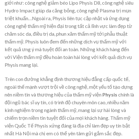
giới như: công nghệ giảm béo Lipo Physis D8, công nghệ siêu
Hydro Impact giúp da căng bỏng, công nghệ Plasma trị mụn
triệt khuẩn…Ngoài ra, Physis liên tục cập nhật và ứng dụng
công nghệ thẩm mỹ hiện đại trong tất cả lĩnh vực làm đẹp từ
chăm sóc da, điều trị da, phun xăm thẩm mỹ tới phẫu thuật
thẩm mỹ. Physis luôn đem đến những dịch vụ thẩm mỹ với
kết quả ưng ý mà tuyệt đối an toàn. Những khách hàng đến
với Viện thẩm mỹ đều hoàn toàn hài lòng với kết quả dịch vụ
Physis mang lại.
Trên con đường khẳng định thương hiệu đẳng cấp quốc tế,
ngoài thế mạnh vượt trội về công nghệ, một yếu tố tạo dựng
nên niềm tin và thương hiệu của thẩm mỹ viện
Physis
chính là
đội ngũ bác sĩ uy tín, có trình độ chuyên môn cao, nhiều năm
kinh nghiệm trong ngành thẩm mỹ, mang lại sự hài lòng và
chiếm trọn niềm tin tuyệt đối của mọi khách hàng.
Thẩm mỹ
viện Quốc Tế Physis xứng đáng là địa chỉ làm đẹp uy tín bật
nhất Hà Nội mà chị em có thể yên tâm gửi gắm sắc đẹp.