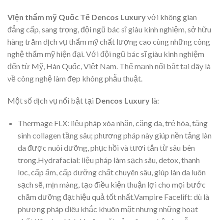
Viện thẩm mỹ Quốc Tế Dencos Luxury
với không gian
đẳng cấp, sang trọng, đội ngũ bác sĩ giàu kinh nghiệm, sở hữu
hàng trăm dịch vụ thẩm mỹ chất lượng cao cùng những công
nghệ thẩm mỹ hiện đại. Với đội ngũ bác sĩ giàu kinh nghiệm
đến từ Mỹ, Hàn Quốc, Việt Nam. Thế mạnh nổi bật tại đây là
về công nghệ làm đẹp không phẫu thuật.
Một số dịch vụ nổi bật tại
Dencos Luxury
là:
Thermage FLX: liệu pháp xóa nhăn, căng da, trẻ hóa, tăng
sinh collagen tầng sâu; phương pháp này giúp nền tảng làn
da được nuôi dưỡng, phục hồi và tươi tắn từ sâu bên
trong.Hydrafacial: liệu pháp làm sạch sâu, detox, thanh
lọc, cấp ẩm, cấp dưỡng chất chuyên sâu, giúp làn da luôn
sạch sẽ, mịn màng, tạo điều kiện thuận lợi cho mọi bước
chăm dưỡng đạt hiệu quả tốt nhất.Vampire Facelift: dù là
phương pháp điêu khắc khuôn mặt nhưng những hoạt