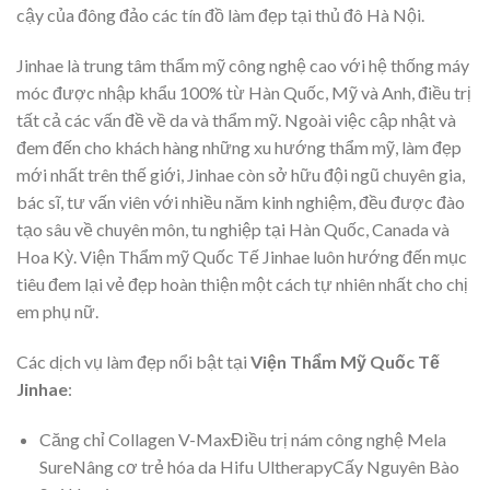
cậy của đông đảo các tín đồ làm đẹp tại thủ đô Hà Nội.
Jinhae là trung tâm thẩm mỹ công nghệ cao với hệ thống máy
móc được nhập khẩu 100% từ Hàn Quốc, Mỹ và Anh, điều trị
tất cả các vấn đề về da và thẩm mỹ. Ngoài việc cập nhật và
đem đến cho khách hàng những xu hướng thẩm mỹ, làm đẹp
mới nhất trên thế giới, Jinhae còn sở hữu đội ngũ chuyên gia,
bác sĩ, tư vấn viên với nhiều năm kinh nghiệm, đều được đào
tạo sâu về chuyên môn, tu nghiệp tại Hàn Quốc, Canada và
Hoa Kỳ. Viện Thẩm mỹ Quốc Tế Jinhae
luôn hướng đến mục
tiêu đem lại vẻ đẹp hoàn thiện một cách tự nhiên nhất cho chị
em phụ nữ.
Các dịch vụ làm đẹp nổi bật tại
Viện Thẩm Mỹ Quốc Tế
Jinhae
:
Căng chỉ Collagen V-MaxĐiều trị nám công nghệ Mela
SureNâng cơ trẻ hóa da Hifu UltherapyCấy Nguyên Bào