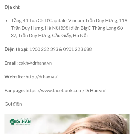
Địa chỉ:
Tầng 44 Tòa C5 D’Capitale, Vincom Trần Duy Hưng, 119
Trần Duy Hưng, Hà Nội (Đối diện BigC Thăng Long)
Số
37, Trần Duy Hưng, Cầu Giấy, Hà Nội
Điện thoại:
1900 232 393 & 0901 223 688
Email:
cskh@drhana.vn
Website:
http://drhan.vn/
Fanpage:
https://www.facebook.com/DrHan.vn/
Gọi điện