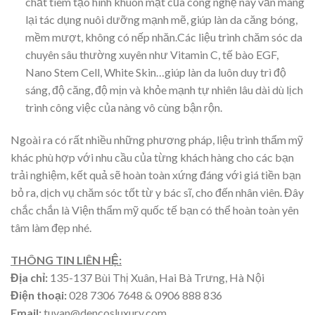
chất tiêm tạo hình khuôn mặt của công nghệ này vẫn mang
lại tác dụng nuôi dưỡng mạnh mẽ, giúp làn da căng bóng,
mềm mượt, không có nếp nhăn.Các liệu trình chăm sóc da
chuyên sâu thường xuyên như Vitamin C, tế bào EGF,
Nano Stem Cell, White Skin…giúp làn da luôn duy trì độ
sáng, độ căng, độ mịn và khỏe mạnh tự nhiên lâu dài dù lịch
trình công việc của nàng vô cùng bận rộn.
Ngoài ra có rất nhiều những phương pháp, liệu trình thẩm mỹ
khác phù hợp với nhu cầu của từng khách hàng cho các bạn
trải nghiệm, kết quả sẽ hoàn toàn xứng đáng với giá tiền bạn
bỏ ra, dịch vụ chăm sóc tốt từ y bác sĩ, cho đến nhân viên. Đây
chắc chắn là Viện thẩm mỹ quốc tế bạn có thể hoàn toàn yên
tâm làm đẹp nhé.
THÔNG TIN LIÊN HỆ:
Địa chỉ:
135-137 Bùi Thị Xuân, Hai Bà Trưng, Hà Nội
Điện thoại:
028 7306 7648 & 0906 888 836
Email:
tuvan@dencosluxury.com