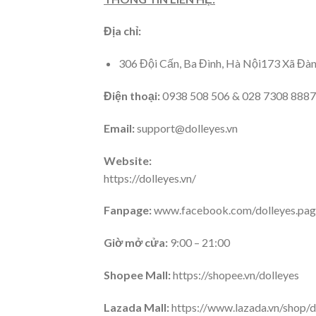
Địa chỉ:
306 Đội Cấn, Ba Đình, Hà Nội173 Xã Đà
Điện thoại:
0938 508 506 & 028 7308 8887
Email:
support@dolleyes.vn
Website:
https://dolleyes.vn/
Fanpage:
www.facebook.com/dolleyes.pag
Giờ mở cửa:
9:00 – 21:00
Shopee Mall:
https://shopee.vn/dolleyes
Lazada Mall:
https://www.lazada.vn/shop/d