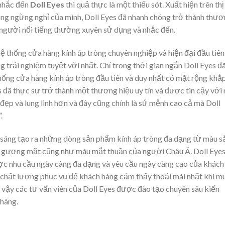
nhắc đến
Doll Eyes
thì quả thực là một thiếu sót. Xuất hiện trên thị
ng ngừng nghỉ của mình, Doll Eyes đã nhanh chóng trở thành thư
người nổi tiếng thường xuyên sử dụng và nhắc đến.
hệ thống cửa hàng kính áp tròng chuyên nghiệp và hiện đại đầu tiên
trải nghiệm tuyệt vời nhất. Chỉ trong thời gian ngắn Doll Eyes đ
hống cửa hàng kính áp tròng đầu tiên và duy nhất có mặt rộng khắ
s đã thực sự trở thành một thương hiệu uy tín và được tin cậy với
ẹp và lung linh hơn và đây cũng chính là sứ mệnh cao cả mà Doll
.
 sáng tạo ra những dòng sản phẩm kính áp tròng đa dạng từ màu s
ới gương mặt cũng như màu mắt thuần của người Châu Á. Doll Eye
ợc nhu cầu ngày càng đa dạng và yêu cầu ngày càng cao của khách
 chất lượng phục vụ để khách hàng cảm thấy thoải mái nhất khi m
vậy các tư vấn viên của Doll Eyes được đào tạo chuyên sâu kiến
hàng.