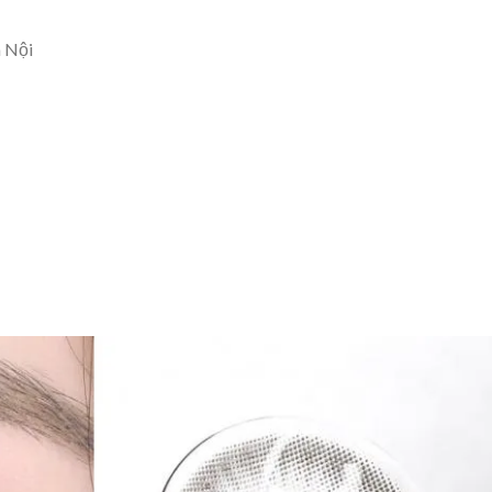
à Nội