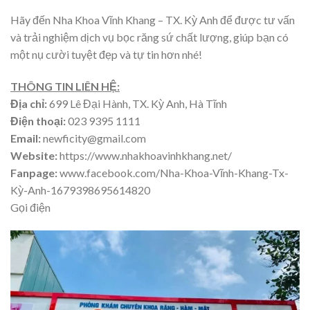
Hãy đến Nha Khoa Vĩnh Khang – TX. Kỳ Anh để được tư vấn
và trải nghiệm dịch vụ bọc răng sứ chất lượng, giúp bạn có
một nụ cười tuyệt đẹp và tự tin hơn nhé!
THÔNG TIN LIÊN HỆ:
Địa chỉ:
699 Lê Đại Hành, TX. Kỳ Anh, Hà Tĩnh
Điện thoại:
023 9395 1111
Email:
newficity@gmail.com
Website:
https://www.nhakhoavinhkhang.net/
Fanpage:
www.facebook.com/Nha-Khoa-Vĩnh-Khang-Tx-
Kỳ-Anh-1679398695614820
Gọi điện