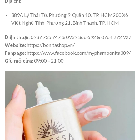
Địa chỉ:
389A Lý Thái Tổ, Phường 9, Quận 10, TP. HCM200 Xô
Viết Nghệ Tĩnh, Phường 21, Bình Thạnh, TP. HCM
Điện thoại
:
0937 735 747 & 0939 366 692 & 0764 272 927
Websit
e:
https://bonitashop.vn/
Fanpage:
https://www.facebook.com/myphambonita389/
Giờ mở cửa:
09:00 – 21:00