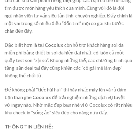
cho các khu sản phẩm riêng biệt giúp các bạn có thể dễ dàng
tìm được món hàng yêu thích của mình. Cùng với đó là đội
ngũ nhân viên tư vấn siêu tận tình, chuyên nghiệp. Đấy chính là
một vài trong số nhiều điều “đốn tim” mọi cô gái khi bước
chân đến đây.
Đặc biệt hơn là tại
Cocolux
còn hỗ trợ khách hàng soi da
miễn phí bằng thiết bị soi da hiện đại nhất, có luôn cả một
quầy test son “xịn sò”. Không những thế, các chương trình quà
tặng, săn deal tại đây cũng khiến các “cô gái mê làm đẹp”
không thể chối từ.
Để không phải “tiếc hùi hụi” thì hãy nhấc máy lên và rủ đám
bạn thân ghé
Cocolux
để trải nghiệm những dịch vụ tuyệt
vời ngay nào. Nhớ mặc đẹp bạn nhé vì ở Cocolux có rất nhiều
khu check in “sống ảo” siêu đẹp cho nàng nữa đấy.
THÔNG TIN LIÊN HỆ: