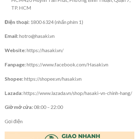
TP. HCM
Điện thoại:
1800 6324 (nhấn phím 1)
Email:
hotro@hasaki.vn
Website:
https://hasaki.vn/
Fanpage:
https://www.facebook.com/Hasaki.vn
Shopee:
https://shopee.vn/hasaki.vn
Lazada:
https://www.lazada.vn/shop/hasaki-vn-chinh-hang/
Giờ mở cửa:
08:00 – 22:00
Gọi điện