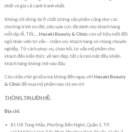
nhất và giá cả cạnh tranh nhất.
Không chỉ dừng lại ở chất lượng sản phẩm cũng như các
chương trình ưu đãi, siêu sale cực đã dành cho khách hàng
mỗi dịp lễ, Tết,…
Hasaki Beauty & Clinic
còn sở hữu một đội
ngũ nhân viên tư vấn – chăm sóc khách hàng vô chùng chuyên
nghiệp. Từ cách phục vụ, chào hỏi, tư vấn mỹ phẩm cho
khách đến kiến thức về làm đẹp, tất cả mọi mặt đều khiến
khách hàng không chê vào đâu
Còn chần chừ gì nữa mà không đến ngay với
Hasaki Beauty
& Clinic
để mua mỹ phẩm nào chị em ơi!
THÔNG TIN LIÊN HỆ:
Địa chỉ:
81 Hồ Tùng Mậu, Phường Bến Nghé, Quận 1, TP.
HCM420 Huỳnh Tấn Phát, Phường Bình Thuận, Quận 7,