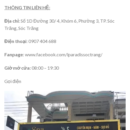
THÔNG TIN LIÊN HỆ:
Địa chỉ:
Số
1D Đường 30/ 4, Khóm 6, Phường 3, TP. Sóc
Trăng, Sóc Trăng
Điện thoại
: 0907 404 688
Fanpage
: www.facebook.com/lparadissoctrang/
Giờ mở cửa:
08:00 – 19:30
Gọi điện