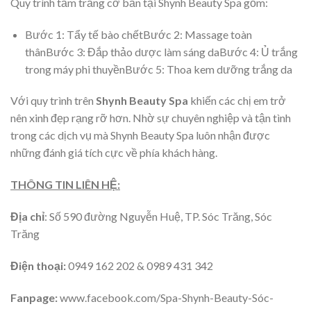
Quy trình tắm trắng cơ bản tại Shynh Beauty Spa gồm:
Bước 1: Tẩy tế bào chếtBước 2: Massage toàn
thânBước 3: Đắp thảo dược làm sáng daBước 4: Ủ trắng
trong máy phi thuyềnBước 5: Thoa kem dưỡng trắng da
Với quy trình trên
Shynh Beauty Spa
khiến các chị em trở
nên xinh đẹp rạng rỡ hơn. Nhờ sự chuyên nghiệp và tận tình
trong các dịch vụ mà Shynh Beauty Spa luôn nhận được
những đánh giá tích cực về phía khách hàng.
THÔNG TIN LIÊN HỆ:
Địa chỉ
: Số 590 đường Nguyễn Huệ, TP. Sóc Trăng, Sóc
Trăng
Điện thoại:
0949 162 202 & 0989 431 342
Fanpage:
www.facebook.com/Spa-Shynh-Beauty-Sóc-