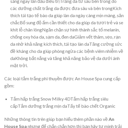
sáng ngay lần đầu điều trịTrắng da từ sâu bên trong do
các dưỡng chất trắng da được đưa sâu và bên trongKích
thích tái tạo tế bào da giúp làn da ngày càng mịn màng, săn
chắcBổ sung độ ẩm cần thiết cho da giúp da tươi trẻ và se
khít lỗ chân lôngNgăn chặn sự hình thành sắc tố melanin,
chống oxy hóa da, sạm da, đen daGiảm vết thâm, sẹo, rạn
da nhờ khả năng kích thích, tái tạo làn daTăng cường sức
đề kháng cho da giúp phòng ngừa các bệnh viêm nhiễm về
daKhông bắt nắng và tăng khả năng bảo vệ da dưới ánh
mặt trời.
Các loại tắm trắng phi thuyền được An House Spa cung cấp
gồm:
Tắm hấp trắng Snow Milky 4DTắm hấp trắng siêu
cấpTắm dưỡng trắng mịn daTẩy tế bào chết Organic
Những thông tin trên giúp bạn hiểu thêm phần nào về
An
House Spa
nhưng để chắn chắn hơn thì bạn hãy tự mình trải