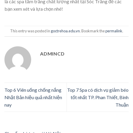
là các spa tắm trắng chất lượng nhất tại Sóc Trăng để các
bạn xem xét và lựa chọn nhé!
This entry was posted in
goctrehoa.edu.vn
. Bookmark the
permalink
.
ADMINCD
Top 6 Viên uống chống nắng
Top 7 Spa có dịch vụ giảm béo
Nhật Bản hiệu quả nhất hiện
tốt nhất TP. Phan Thiết, Bình
nay
Thuận