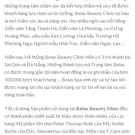
những trung tâm chăm sóc da kết hợp thẩm mỹ và y tế được
khách hàng lựa chọn và tin tưởng. Belas Beauty Clinic tự hào
là nơi chăm sóc da và dáng vóc cho nhiều ngôi sao nổi tiếng :
Diễn viên Tăng Thanh Hà, Diễn viên Lê Phương, ca sĩ Ưng
Hoàng Phúc, siêu mẫu Kim Cương, Hoa hậu Trương Hồ
Phương Nga, Người mẫu Nhã Trúc, Diễn viên Ngọc Lan …
Hiện nay, Hệ thống Belas Beauty Clinic hiện có 3 chi nhánh tại
Sài Gòn và Đà Nẵng. Những thành tựu mà Trung tâm Belas
có được trong gần 18 năm hoạt động là sự ghi nhận của hơn
500.000 lượt khách hàng … Belas Spa vinh dự và tự hào khi
được mang lại cho quí khách hàng sự tự tin về làn da và vóc
dáng hoàn hảo.
Tất cả dòng Sản phẩm sử dụng tại
Belas Beauty Clinic
đều
có thành phần chiết xuất từ thảo dược thiên nhiên, của các
hãng Mỹ phẩm lớn như Peter Thomas Roth của Mỹ, NoRa
BoDe của Đức, Neoderma của đảo Síp, MBe của Ý, Care skin