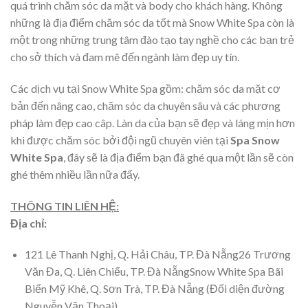
quá trình chăm sóc da mặt và body cho khách hàng. Không
những là địa điểm chăm sóc da tốt mà Snow White Spa còn là
một trong những trung tâm đào tạo tay nghề cho các bạn trẻ
cho sở thích và đam mê đến ngành làm đẹp uy tín.
Các dịch vụ tại Snow White Spa gồm: chăm sóc da mặt cơ
bản đến nâng cao, chăm sóc da chuyên sâu và các phương
pháp làm đẹp cao câp. Làn da của bạn sẽ đẹp và láng mịn hơn
khi được chăm sóc bởi đội ngũ chuyên viên tại
Spa Snow
White Spa
, đây sẽ là địa điểm bạn đã ghé qua một lần sẽ còn
ghé thêm nhiều lần nữa đấy.
THÔNG TIN LIÊN HỆ:
Địa chỉ:
121 Lê Thanh Nghị, Q. Hải Châu, TP. Đà Nẵng26 Trương
Văn Đa, Q. Liên Chiểu, TP. Đà Nẵng
Snow White Spa Bãi
Biển Mỹ Khê, Q. Sơn Trà, TP. Đà Nẵng (Đối diện đường
Nguyễn Văn Thoại).