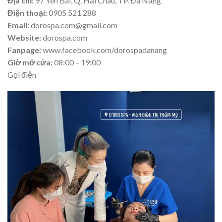
Địa chỉ:
97 Yên Bái, Q. Hải Châu, TP. Đà Nẵng
Điện thoại:
0905 521 288
Email:
dorospa.com@gmail.com
Website:
dorospa.com
Fanpage:
www.facebook.com/dorospadanang
Giờ mở cửa:
08:00 – 19:00
Gọi điện