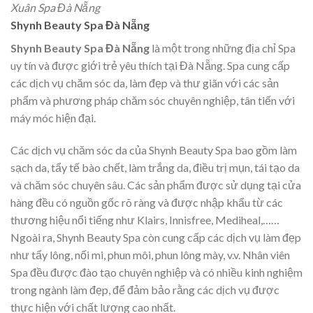
Xuân Spa Đà Nẵng
Shynh Beauty Spa Đà Nẵng
Shynh Beauty Spa Đà Nẵng
là một trong những địa chỉ Spa
uy tín và được giới trẻ yêu thích tại Đà Nẵng. Spa cung cấp
các dịch vụ chăm sóc da, làm đẹp và thư giãn với các sản
phẩm và phương pháp chăm sóc chuyên nghiệp, tân tiến với
máy móc hiện đại.
Các dịch vụ chăm sóc da của Shynh Beauty Spa bao gồm làm
sạch da, tẩy tế bào chết, làm trắng da, điều trị mụn, tái tạo da
và chăm sóc chuyên sâu. Các sản phẩm được sử dụng tại cửa
hàng đều có nguồn gốc rõ ràng và được nhập khẩu từ các
thương hiệu nổi tiếng như Klairs, Innisfree, Mediheal,……
Ngoài ra, Shynh Beauty Spa còn cung cấp các dịch vụ làm đẹp
như tẩy lông, nối mi, phun môi, phun lông mày, v.v. Nhân viên
Spa đều được đào tạo chuyên nghiệp và có nhiều kinh nghiệm
trong ngành làm đẹp, để đảm bảo rằng các dịch vụ được
thực hiện với chất lượng cao nhất.