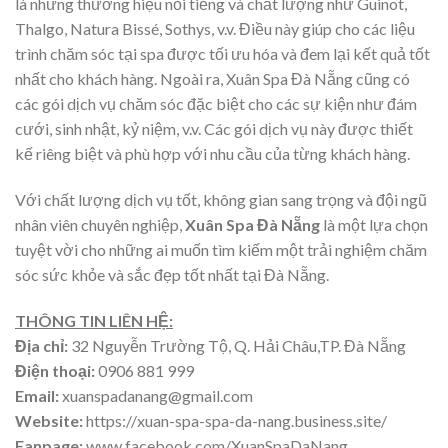
là những thương hiệu nổi tiếng và chất lượng như Guinot,
Thalgo, Natura Bissé, Sothys, v.v. Điều này giúp cho các liệu
trình chăm sóc tại spa được tối ưu hóa và đem lại kết quả tốt
nhất cho khách hàng. Ngoài ra, Xuân Spa Đà Nẵng cũng có
các gói dịch vụ chăm sóc đặc biệt cho các sự kiện như đám
cưới, sinh nhật, kỷ niệm, v.v. Các gói dịch vụ này được thiết
kế riêng biệt và phù hợp với nhu cầu của từng khách hàng.
Với chất lượng dịch vụ tốt, không gian sang trọng và đội ngũ
nhân viên chuyên nghiệp,
Xuân Spa Đà Nẵng
là một lựa chọn
tuyệt vời cho những ai muốn tìm kiếm một trải nghiệm chăm
sóc sức khỏe và sắc đẹp tốt nhất tại Đà Nẵng.
THÔNG TIN LIÊN HỆ:
Địa chỉ:
32 Nguyễn Trường Tộ, Q. Hải Châu,TP. Đà Nẵng
Điện thoại:
0906 881 999
Email:
xuanspadanang@gmail.com
Website:
https://xuan-spa-spa-da-nang.business.site/
Fanpage:
www.facebook.com/XuanSpaDaNang