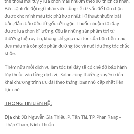
thể thoải mái tùy ý lựa chọn màu nhuộm theo sở thích cá nhân.
Bên cạnh đó đội ngũ nhân viên cũng sẽ tư vấn để bạn chọn
được cho mình màu tóc phù hợp nhất. Kĩ thuật nhuộm bài
bản, đảm bảo đều từ gốc tới ngọn. Thuốc nhuộm tại đây
được lựa chọn kĩ lưỡng, đều là những sản phẩm tới từ
thương hiệu uy tín, không chỉ giúp mái tóc của bạn bền màu,
đều màu mà còn góp phần dưỡng tóc và nuôi dưỡng tóc chắc
khỏe.
Thêm nữa mỗi dịch vụ làm tóc tại đây sẽ có chế độ bảo hành
tùy thuộc vào từng dịch vụ. Salon cũng thường xuyên triển
khai chương trình ưu đãi theo tháng, bạn nhớ cập nhật liên
tục nhé
THÔNG TIN LIÊN HỆ:
Địa chỉ:
9B Nguyễn Gia Thiều, P. Tấn Tài, TP. Phan Rang –
Tháp Chàm, Ninh Thuận