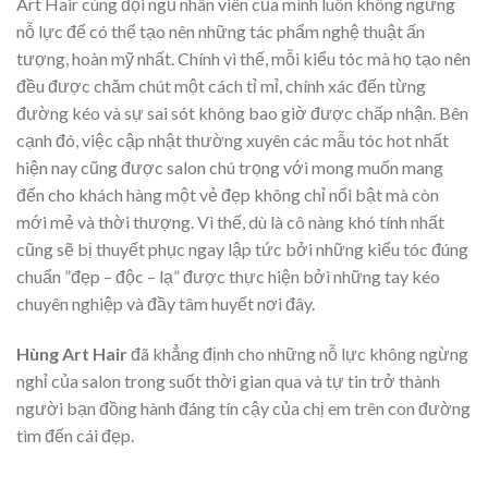
Art Hair cùng đội ngũ nhân viên của mình luôn không ngừng
nỗ lực để có thể tạo nên những tác phẩm nghệ thuật ấn
tượng, hoàn mỹ nhất. Chính vì thế, mỗi kiểu tóc mà họ tạo nên
đều được chăm chút một cách tỉ mỉ, chính xác đến từng
đường kéo và sự sai sót không bao giờ được chấp nhận. Bên
cạnh đó, việc cập nhật thường xuyên các mẫu tóc hot nhất
hiện nay cũng được salon chú trọng với mong muốn mang
đến cho khách hàng một vẻ đẹp không chỉ nổi bật mà còn
mới mẻ và thời thượng. Vì thế, dù là cô nàng khó tính nhất
cũng sẽ bị thuyết phục ngay lập tức bởi những kiểu tóc đúng
chuẩn ”đẹp – độc – lạ” được thực hiện bởi những tay kéo
chuyên nghiệp và đầy tâm huyết nơi đây.
Hùng Art Hair
đã khẳng định cho những nỗ lực không ngừng
nghỉ của salon trong suốt thời gian qua và tự tin trở thành
người bạn đồng hành đáng tín cậy của chị em trên con đường
tìm đến cái đẹp.