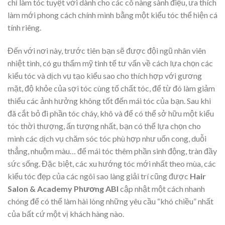
chỉ làm tóc tuyệt vời dành cho các cô nàng sành điệu, ưa thích
làm mới phong cách chính mình bằng một kiểu tóc thể hiện cá
tính riêng.
Đến với nơi này, trước tiên bạn sẽ được đội ngũ nhân viên
nhiệt tình, có gu thẩm mỹ tinh tế tư vấn về cách lựa chọn các
kiểu tóc và dịch vụ tạo kiểu sao cho thích hợp với gương
mặt, độ khỏe của sợi tóc cùng tố chất tóc, để từ đó làm giảm
thiểu các ảnh hưởng không tốt đến mái tóc của bạn. Sau khi
đã cắt bỏ đi phần tóc cháy, khô và để có thể sở hữu một kiểu
tóc thời thượng, ấn tượng nhất, bạn có thể lựa chọn cho
mình các dịch vụ chăm sóc tóc phù hợp như uốn cong, duỗi
thẳng, nhuộm màu… để mái tóc thêm phần sinh động, tràn đầy
sức sống. Đặc biệt, các xu hướng tóc mới nhất theo mùa, các
kiểu tóc đẹp của các ngôi sao làng giải trí cũng được
Hair
Salon & Academy Phương ABI
cập nhật một cách nhanh
chóng để có thể làm hài lòng những yêu cầu “khó chiều” nhất
của bất cứ một vị khách hàng nào.