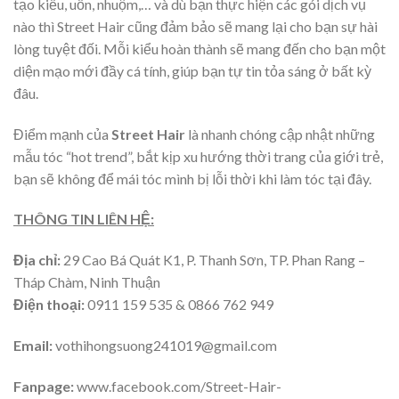
tạo kiểu, uốn, nhuộm,… và dù bạn thực hiện các gói dịch vụ
nào thì Street Hair cũng đảm bảo sẽ mang lại cho bạn sự hài
lòng tuyệt đối. Mỗi kiểu hoàn thành sẽ mang đến cho bạn một
diện mạo mới đầy cá tính, giúp bạn tự tin tỏa sáng ở bất kỳ
đâu.
Điểm mạnh của
Street Hair
là nhanh chóng cập nhật những
mẫu tóc “hot trend”, bắt kịp xu hướng thời trang của giới trẻ,
bạn sẽ không để mái tóc mình bị lỗi thời khi làm tóc tại đây.
THÔNG TIN LIÊN HỆ:
Địa chỉ:
29 Cao Bá Quát K1, P. Thanh Sơn, TP. Phan Rang –
Tháp Chàm, Ninh Thuận
Điện thoại:
0911 159 535 & 0866 762 949
Email:
vothihongsuong241019@gmail.com
Fanpage:
www.facebook.com/Street-Hair-