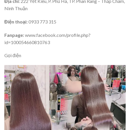
Địa chỉ:
222 Yết Kiêu, P. Phủ Hà, TP. Phan Rang – Tháp Chàm,
Ninh Thuận
Điện thoại:
0933 773 315
Fanpage:
www.facebook.com/profile.php?
id=100054660810763
Gọi điện