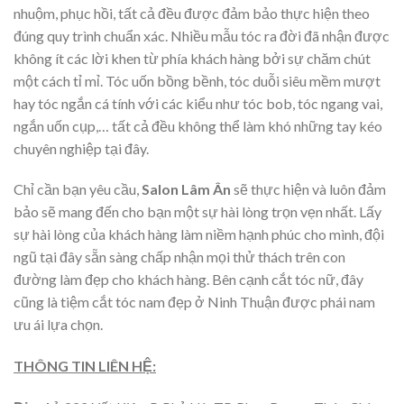
nhuộm, phục hồi, tất cả đều được đảm bảo thực hiện theo
đúng quy trình chuẩn xác. Nhiều mẫu tóc ra đời đã nhận được
không ít các lời khen từ phía khách hàng bởi sự chăm chút
một cách tỉ mỉ. Tóc uốn bồng bềnh, tóc duỗi siêu mềm mượt
hay tóc ngắn cá tính với các kiểu như tóc bob, tóc ngang vai,
ngắn uốn cụp,… tất cả đều không thể làm khó những tay kéo
chuyên nghiệp tại đây.
Chỉ cần bạn yêu cầu,
Salon Lâm Ân
sẽ thực hiện và luôn đảm
bảo sẽ mang đến cho bạn một sự hài lòng trọn vẹn nhất. Lấy
sự hài lòng của khách hàng làm niềm hạnh phúc cho mình, đội
ngũ tại đây sẵn sàng chấp nhận mọi thử thách trên con
đường làm đẹp cho khách hàng. Bên cạnh cắt tóc nữ, đây
cũng là tiệm cắt tóc nam đẹp ở Ninh Thuận được phái nam
ưu ái lựa chọn.
THÔNG TIN LIÊN HỆ: