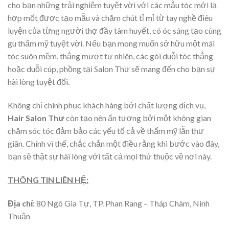
cho bạn những trải nghiệm tuyệt vời với các mẫu tóc mới lạ
hợp mốt được tạo mẫu và chăm chút tỉ mỉ từ tay nghề điêu
luyện của từng người thợ đầy tâm huyết, có óc sáng tạo cùng
gu thẩm mỹ tuyệt vời. Nếu bạn mong muốn sở hữu một mái
tóc suôn mềm, thẳng mượt tự nhiên, các gói duỗi tóc thẳng
hoặc duỗi cúp, phồng tại Salon Thư sẽ mang đến cho bạn sự
hài lòng tuyệt đối.
Không chỉ chinh phục khách hàng bởi chất lượng dịch vụ,
Hair Salon Thư
còn tạo nên ấn tượng bởi một không gian
chăm sóc tóc đảm bảo các yếu tố cả về thẩm mỹ lẫn thư
giãn. Chính vì thế, chắc chắn một điều rằng khi bước vào đây,
bạn sẽ thật sự hài lòng với tất cả mọi thứ thuộc về nơi này.
THÔNG TIN LIÊN HỆ:
Địa chỉ:
80 Ngô Gia Tự, TP. Phan Rang – Tháp Chàm, Ninh
Thuận