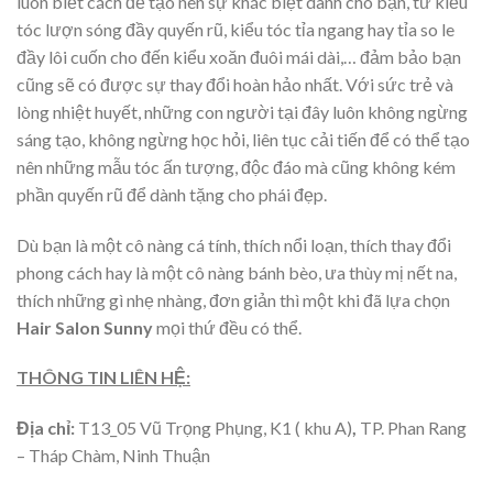
luôn biết cách để tạo nên sự khác biệt dành cho bạn, từ kiểu
tóc lượn sóng đầy quyến rũ, kiểu tóc tỉa ngang hay tỉa so le
đầy lôi cuốn cho đến kiểu xoăn đuôi mái dài,… đảm bảo bạn
cũng sẽ có được sự thay đổi hoàn hảo nhất. Với sức trẻ và
lòng nhiệt huyết, những con người tại đây luôn không ngừng
sáng tạo, không ngừng học hỏi, liên tục cải tiến để có thể tạo
nên những mẫu tóc ấn tượng, độc đáo mà cũng không kém
phần quyến rũ để dành tặng cho phái đẹp.
Dù bạn là một cô nàng cá tính, thích nổi loạn, thích thay đổi
phong cách hay là một cô nàng bánh bèo, ưa thùy mị nết na,
thích những gì nhẹ nhàng, đơn giản thì một khi đã lựa chọn
Hair Salon Sunny
mọi thứ đều có thể.
THÔNG TIN LIÊN HỆ:
Địa chỉ:
T13_05 Vũ Trọng Phụng, K1 ( khu A)
,
TP. Phan Rang
– Tháp Chàm, Ninh Thuận