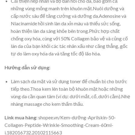
Cải thiện nếp nhăn và độ đàn hồi cho da, bao gồm cả
những vùng mỏng manh trên khuôn mặt.Nuôi dưỡng và
cấp nước sâu để tăng cường và dưỡng da.Adenosine và
Niacinamide hồi sinh làn da xỉn màu và thiếu sức sống,
hoàn thiện làn da sáng khỏe bên trong.Phức hợp chất
chống oxy hóa, cùng với 50% Collagen bảo vệ và củng cố
làn da của bạn khỏi các tác nhân xấu như căng thẳng, gốc
tự do làm oxy hóa da và tăng tốc độ lão hóa.
Hướng dẫn sử dụng:
Làm sạch da mặt và sử dụng toner để chuẩn bị cho bước
tiếp theo.Thoa kem lên toàn bộ khuôn mặt hoặc những
vùng da cần quan tâm (ví dụ: dưới mắt, cổ, dưới cằm).Nhẹ
nhàng massage cho kem thẩm thấu.
Link mua hàng:
shopee.vn/Kem-dưỡng-Aprilskin-50-
Collagen-Peptide-Wrinkle-Smoothing-Cream-60ml-
i.182016732.20102115663