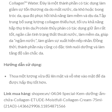
Collagen™ Water. Đây là một thành phần có tác dụng làm
giảm sự tổn thương da do mất nước, da khô hoặc bong
tróc da, qua đó phục hồi khả năng làm mềm và dịu da.Tập
trung bổ sung lượng collagen thiếu hụt, tối ưu khả năng
hấp thụ trên da.Protein thủy phân có tác dụng giữ ẩm rất
tốt, ngăn cản tình trạng thất thoát nước, làm mềm da, giúp
da “ngậm nước”, làm giảm sự xuất hiện nếp nhăn. Đồng
thời, thành phần này cũng có đặc tính nuôi dưỡng và làm
tăng độ săn chắc da.
Hướng dẫn sử dụng:
Thoa một lượng vừa đủ lên mặt và vỗ nhẹ vào mặt để da
được hấp thụ tốt hơn.
Link mua hàng:
shopee.vn/-04.04-Special-Kem-dưỡng-ẩm-
chứa-Collagen-ETUDE-Moistfull-Collagen-Cream-75ml-
(21AD)-i.436629906.11854871566