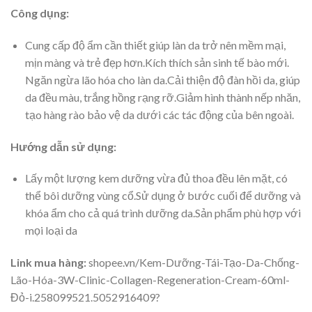
Công dụng:
Cung cấp độ ẩm cần thiết giúp làn da trở nên mềm mại,
mịn màng và trẻ đẹp hơn.Kích thích sản sinh tế bào mới.
Ngăn ngừa lão hóa cho làn da.Cải thiện độ đàn hồi da, giúp
da đều màu, trắng hồng rạng rỡ.Giảm hình thành nếp nhăn,
tạo hàng rào bảo vệ da dưới các tác động của bên ngoài.
Hướng dẫn sử dụng:
Lấy một lượng kem dưỡng vừa đủ thoa đều lên mặt, có
thể bôi dưỡng vùng cổ.Sử dụng ở bước cuối để dưỡng và
khóa ẩm cho cả quá trình dưỡng da.Sản phẩm phù hợp với
mọi loại da
Link mua hàng:
shopee.vn/Kem-Dưỡng-Tái-Tạo-Da-Chống-
Lão-Hóa-3W-Clinic-Collagen-Regeneration-Cream-60ml-
Đỏ-i.258099521.5052916409?