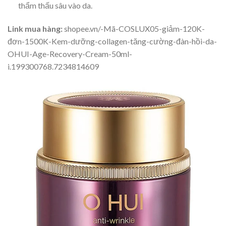
thẩm thấu sâu vào da.
Link mua hàng:
shopee.vn/-Mã-COSLUX05-giảm-120K-
đơn-1500K-Kem-dưỡng-collagen-tăng-cường-đàn-hồi-da-
OHUI-Age-Recovery-Cream-50ml-
i.199300768.7234814609