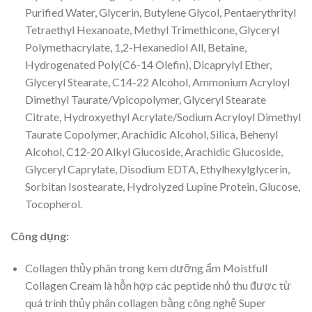
Purified Water, Glycerin, Butylene Glycol, Pentaerythrityl
Tetraethyl Hexanoate, Methyl Trimethicone, Glyceryl
Polymethacrylate, 1,2-Hexanediol All, Betaine,
Hydrogenated Poly(C6-14 Olefin), Dicaprylyl Ether,
Glyceryl Stearate, C14-22 Alcohol, Ammonium Acryloyl
Dimethyl Taurate/Vpicopolymer, Glyceryl Stearate
Citrate, Hydroxyethyl Acrylate/Sodium Acryloyl Dimethyl
Taurate Copolymer, Arachidic Alcohol, Silica, Behenyl
Alcohol, C12-20 Alkyl Glucoside, Arachidic Glucoside,
Glyceryl Caprylate, Disodium EDTA, Ethylhexylglycerin,
Sorbitan Isostearate, Hydrolyzed Lupine Protein, Glucose,
Tocopherol.
Công dụng:
Collagen thủy phân trong kem dưỡng ẩm Moistfull
Collagen Cream là hỗn hợp các peptide nhỏ thu được từ
quá trình thủy phân collagen bằng công nghệ Super