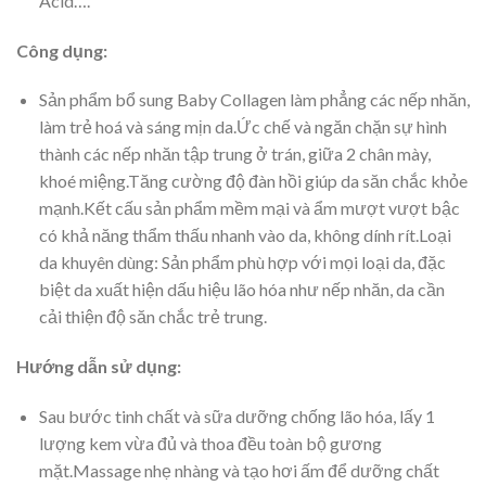
Acid….
Công dụng:
Sản phẩm bổ sung Baby Collagen làm phẳng các nếp nhăn,
làm trẻ hoá và sáng mịn da.Ức chế và ngăn chặn sự hình
thành các nếp nhăn tập trung ở trán, giữa 2 chân mày,
khoé miệng.Tăng cường độ đàn hồi giúp da săn chắc khỏe
mạnh.Kết cấu sản phẩm mềm mại và ẩm mượt vượt bậc
có khả năng thẩm thấu nhanh vào da, không dính rít.Loại
da khuyên dùng: Sản phẩm phù hợp với mọi loại da, đặc
biệt da xuất hiện dấu hiệu lão hóa như nếp nhăn, da cần
cải thiện độ săn chắc trẻ trung.
Hướng dẫn sử dụng:
Sau bước tinh chất và sữa dưỡng chống lão hóa, lấy 1
lượng kem vừa đủ và thoa đều toàn bộ gương
mặt.Massage nhẹ nhàng và tạo hơi ấm để dưỡng chất