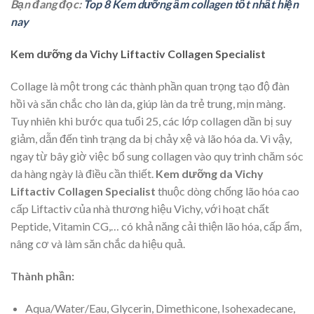
Bạn đang đọc:
Top 8 Kem dưỡng ẩm collagen tốt nhất hiện
nay
Kem dưỡng da Vichy Liftactiv Collagen Specialist
Collage là một trong các thành phần quan trọng tạo độ đàn
hồi và săn chắc cho làn da, giúp làn da trẻ trung, mịn màng.
Tuy nhiên khi bước qua tuổi 25, các lớp collagen dần bị suy
giảm, dẫn đến tình trạng da bị chảy xệ và lão hóa da. Vì vậy,
ngay từ bây giờ việc bổ sung collagen vào quy trình chăm sóc
da hàng ngày là điều cần thiết.
Kem dưỡng da Vichy
Liftactiv Collagen Specialist
thuộc dòng chống lão hóa cao
cấp Liftactiv của nhà thương hiệu Vichy, với hoạt chất
Peptide, Vitamin CG,… có khả năng cải thiện lão hóa, cấp ẩm,
nâng cơ và làm săn chắc da hiệu quả.
Thành phần:
Aqua/Water/Eau, Glycerin, Dimethicone, Isohexadecane,