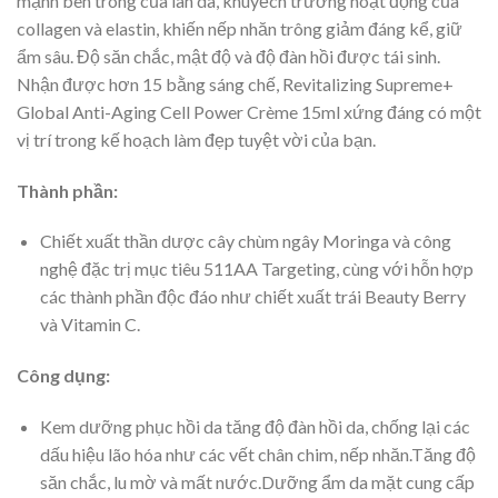
mạnh bên trong của làn da, khuyếch trương hoạt động của
collagen và elastin, khiến nếp nhăn trông giảm đáng kể, giữ
ẩm sâu. Độ săn chắc, mật độ và độ đàn hồi được tái sinh.
Nhận được hơn 15 bằng sáng chế, Revitalizing Supreme+
Global Anti-Aging Cell Power Crème 15ml xứng đáng có một
vị trí trong kế hoạch làm đẹp tuyệt vời của bạn.
Thành phần:
Chiết xuất thần dược cây chùm ngây Moringa và công
nghệ đặc trị mục tiêu 511AA Targeting, cùng với hỗn hợp
các thành phần độc đáo như chiết xuất trái Beauty Berry
và Vitamin C.
Công dụng:
Kem dưỡng phục hồi da tăng độ đàn hồi da, chống lại các
dấu hiệu lão hóa như các vết chân chim, nếp nhăn.Tăng độ
săn chắc, lu mờ và mất nước.Dưỡng ẩm da mặt cung cấp