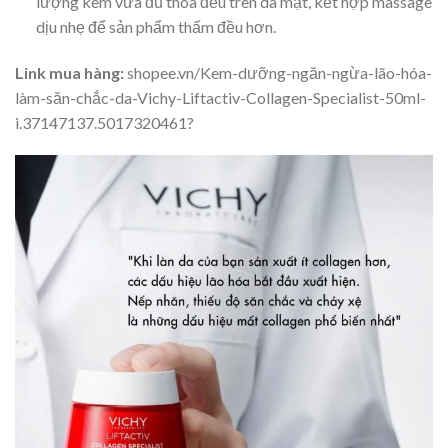
lượng kem vừa đủ thoa đều trên da mặt, kết hợp massage
dịu nhẹ để sản phẩm thấm đều hơn.
Link mua hàng:
shopee.vn/Kem-dưỡng-ngăn-ngừa-lão-hóa-
làm-săn-chắc-da-Vichy-Liftactiv-Collagen-Specialist-50ml-
i.37147137.5017320461?