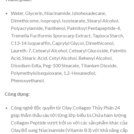
Water, Glycerin, Niacinamide, Ishohexadecane,
Dimethicome, Isopropyl, Isostearate, Stearyl Alcohol,
Polyacrylamide, Panthenol, Palmitoyl Pentapeptide-4,
Tremella Fuciformis Sporocarp Extract, Tapioca Starch,
C13-14 Isoparaffin, Caprylyl Glycol, Dimethiconol,
Laureth-7, Cetearyl Alcohol, Cetearyl Glucoside, Palmitic
Acid, Stearic Acid, Cetyl Alcohol, Behenyl Alcohol,
Disodium Edta, Peg-100 Stearate, Titanium Dioxide,
Polymethylsilsequioxane, 1,2-Hexanediol,
Phenoxyethanol.
Công dụng:
Công nghệ độc quyền từ Olay Collagen Thủy Phân 24
giúp thẩm thấu sâu tới từng lớp biểu bì.Chứa hàm lượng
Collagen Peptide vượt trội so với các sản phẩm khác của
Olay.Bổ sung Niacinamide (Vitamin B3) với khả năng cấp