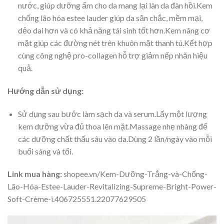
nước, giúp dưỡng ẩm cho da mang lại làn da đàn hồi.Kem
chống lão hóa estee lauder giúp da săn chắc, mềm mại,
dẻo dai hơn và có khả năng tái sinh tốt hơn.Kem nâng cơ
mặt giúp các đường nét trên khuôn mặt thanh tú.Kết hợp
cùng công nghệ pro-collagen hỗ trợ giảm nếp nhăn hiệu
quả.
Hướng dẫn sử dụng:
Sử dụng sau bước làm sạch da và serum.Lấy một lượng
kem dưỡng vừa đủ thoa lên mặt.Massage nhẹ nhàng để
các dưỡng chất thấu sâu vào da.Dùng 2 lần/ngày vào mỗi
buổi sáng và tối.
Link mua hàng:
shopee.vn/Kem-Dưỡng-Trắng-và-Chống-
Lão-Hóa-Estee-Lauder-Revitalizing-Supreme-Bright-Power-
Soft-Crème-i.406725551.22077629505