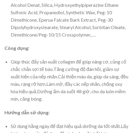
Alcohol Denat, Silica, Hydroxyethylpiperazine Ethane
Sulfonic Acid, Propanediol, Synthetic Wax, Peg-10
Dimethicone, Eperua Falcate Bark Extract, Peg-30
Dipolyhydroxystearate, Stearyl Alcohol, Sorbitan Oleate,
Dimethicone/Peg-10/15 Crosspolymer,….
Công dụng:
Giúp thúc đẩy sản xuất collagen để giúp nâng cơ, củng cố
chắc chắn sợi tế bào.Tăng cường độ đàn hồi, giảm sự
xuất hiện của nếp nhăn.Cải thiện màu da, giúp da sáng, đều
màu, rạng rỡ hợn.Làm mờ, đầy các nếp nhăn, chống oxy
hóa hiệu quả.Dưỡng ẩm da suốt 48 giờ, cho da luôn mềm
mịn, căng bóng.
Hướng dẫn sử dụng:
Sử dụng hằng ngày để đạt hiệu quả dưỡng da tốt nhất.Lấy