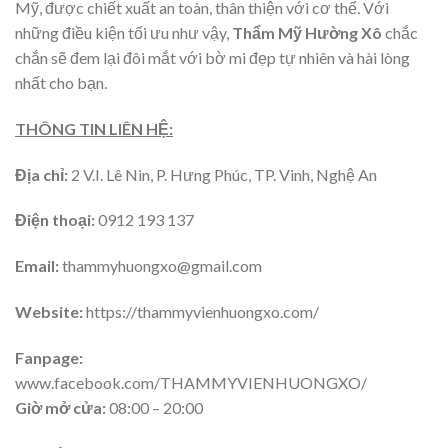
Mỹ, được chiết xuất an toàn, thân thiện với cơ thể. Với
những điều kiện tối ưu như vậy,
Thẩm Mỹ Hường Xô
chắc
chắn sẽ đem lại đôi mắt với bờ mi đẹp tự nhiên và hài lòng
nhất cho bạn.
THÔNG TIN LIÊN HỆ:
Địa chỉ:
2 V.I. Lê Nin, P. Hưng Phúc, TP. Vinh, Nghệ An
Điện thoại:
0912 193 137
Email:
thammyhuongxo@gmail.com
Website:
https://thammyvienhuongxo.com/
Fanpage:
www.facebook.com/THAMMYVIENHUONGXO/
Giờ mở cửa:
08:00 – 20:00