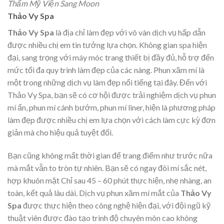
Thẩm Mỹ Viện Sang Moon
Thảo Vy Spa
Thảo Vy Spa
là địa chỉ làm đẹp với vô vàn dịch vụ hấp dẫn
được nhiều chị em tin tưởng lựa chọn. Không gian spa hiện
đại, sang trọng với máy móc trang thiết bị đầy đủ, hỗ trợ đến
mức tối đa quy trình làm đẹp của các nàng. Phun xăm mí là
một trong những dịch vụ làm đẹp nổi tiếng tại đây. Đến với
Thảo Vy Spa, bạn sẽ có cơ hội được trải nghiệm dịch vụ phun
mí ẩn, phun mí cánh bướm, phun mí liner, hiện là phương pháp
làm đẹp được nhiều chị em lựa chọn với cách làm cực kỳ đơn
giản mà cho hiệu quả tuyệt đối.
Bạn cũng không mất thời gian để trang điểm như trước nữa
mà mắt vẫn to tròn tự nhiên. Bạn sẽ có ngay đôi mí sắc nét,
hợp khuôn mặt Chỉ sau 45 – 60 phút thực hiện, nhẹ nhàng, an
toàn, kết quả lâu dài. Dịch vụ phun xăm mí mắt của
Thảo Vy
Spa
được thực hiện theo công nghệ hiện đại, với đội ngũ kỹ
thuật viên được đào tạo trình độ chuyên môn cao không