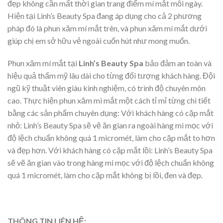
đẹp không cần mất thời gian trang điểm mí mắt mỗi ngày.
Hiện tại Linh’s Beauty Spa đang áp dụng cho cả 2 phương
pháp đó là phun xăm mí mắt trên, và phun xăm mí mắt dưới
giúp chị em sở hữu vẻ ngoài cuốn hút như mong muốn.
Phun xăm mí mắt tại
Linh’s Beauty Spa
bảo đảm an toàn và
hiệu quả thẩm mỹ lâu dài cho từng đối tượng khách hàng. Đội
ngũ kỹ thuật viên giàu kinh nghiệm, có trình độ chuyên môn
cao. Thực hiện phun xăm mi mắt một cách tỉ mỉ từng chi tiết
bằng các sản phẩm chuyên dụng: Với khách hàng có cặp mắt
nhỏ: Linh’s Beauty Spa sẽ vẽ ăn gian ra ngoài hàng mi mọc với
độ lệch chuẩn không quá 1 micromét, làm cho cặp mắt to hơn
và đẹp hơn. Với khách hàng có cặp mắt lồi: Linh’s Beauty Spa
sẽ vẽ ăn gian vào trong hàng mi mọc với độ lệch chuẩn không
quá 1 micromét, làm cho cặp mắt không bị lồi, đen và đẹp.
THÔNG TIN LIÊN HỆ: