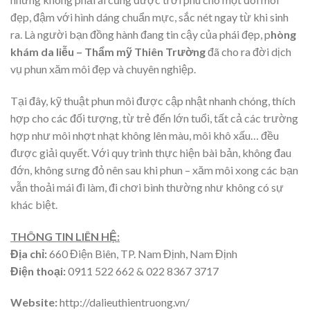
đẹp, đậm với hình dáng chuẩn mực, sắc nét ngay từ khi sinh
ra. Là người bạn đồng hành đang tin cậy của phái đẹp, p
hòng
khám da liễu – Thẩm mỹ Thiên Trường
đã cho ra đời dịch
vụ phun xăm môi đẹp và chuyên nghiệp.
Tại đây, kỹ thuật phun môi được cập nhật nhanh chóng, thích
hợp cho các đối tượng, từ trẻ đến lớn tuổi, tất cả các trường
hợp như môi nhợt nhạt không lên màu, môi khô xấu… đều
được giải quyết. Với quy trình thực hiện bài bản, không đau
đớn, không sưng đỏ nên sau khi phun – xăm môi xong các bạn
vẫn thoải mái đi làm, đi chơi bình thường như không có sự
khác biệt.
THÔNG TIN LIÊN HỆ:
Địa chỉ:
660 Điện Biên, TP. Nam Định, Nam Định
Điện thoại:
0911 522 662 & 022 8367 3717
Website:
http://dalieuthientruong.vn/