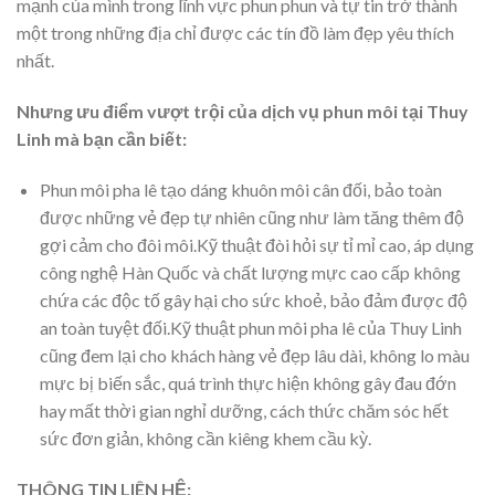
mạnh của mình trong lĩnh vực phun phun và tự tin trở thành
một trong những địa chỉ được các tín đồ làm đẹp yêu thích
nhất.
Nhưng ưu điểm vượt trội của dịch vụ phun môi tại Thuy
Linh mà bạn cần biết:
Phun môi pha lê tạo dáng khuôn môi cân đối, bảo toàn
được những vẻ đẹp tự nhiên cũng như làm tăng thêm độ
gợi cảm cho đôi môi.Kỹ thuật đòi hỏi sự tỉ mỉ cao, áp dụng
công nghệ Hàn Quốc và chất lượng mực cao cấp không
chứa các độc tố gây hại cho sức khoẻ, bảo đảm được độ
an toàn tuyệt đối.Kỹ thuật phun môi pha lê của Thuy Linh
cũng đem lại cho khách hàng vẻ đẹp lâu dài, không lo màu
mực bị biến sắc, quá trình thực hiện không gây đau đớn
hay mất thời gian nghỉ dưỡng, cách thức chăm sóc hết
sức đơn giản, không cần kiêng khem cầu kỳ.
THÔNG TIN LIÊN HỆ: