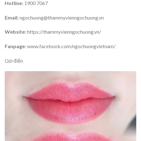
Hotline:
1900 7067
Email:
ngochuong@thammyvienngochuong.vn
Website:
https://thammyvienngochuong.vn/
Fanpage:
www.facebook.com/ngochuongvietnam/
Gọi điện