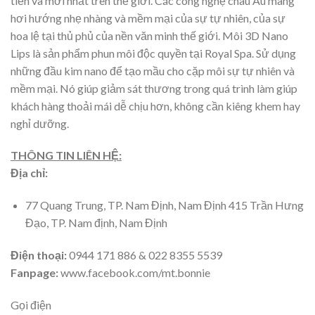
tiến và mới nhất trên thế giới. Các công nghệ châu Âu mang
hơi hướng nhẹ nhàng và mềm mại của sự tự nhiên, của sự
hoa lệ tại thủ phủ của nền văn minh thế giới. Môi 3D Nano
Lips là sản phẩm phun môi độc quyền tại Royal Spa. Sử dụng
những đầu kim nano để tạo mầu cho cặp môi sự tự nhiên và
mềm mại. Nó giúp giảm sát thương trong quá trình làm giúp
khách hàng thoải mái dễ chịu hơn, không cần kiêng khem hay
nghỉ dưỡng.
THÔNG TIN LIÊN HỆ:
Địa chỉ:
77 Quang Trung, TP. Nam Định, Nam Định 415 Trần Hưng
Đạo, TP. Nam định, Nam Định
Điện thoại:
0944 171 886 & 022 8355 5539
Fanpage:
www.facebook.com/mt.bonnie
Gọi điện