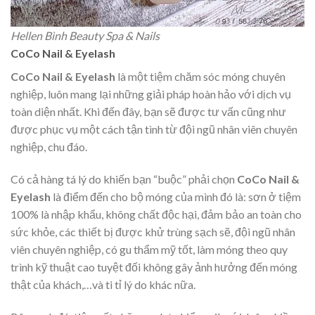
Hellen Bình Beauty Spa & Nails
CoCo Nail & Eyelash
CoCo Nail & Eyelash
là một tiệm chăm sóc móng chuyên
nghiệp, luôn mang lại những giải pháp hoàn hảo với dịch vụ
toàn diện nhất. Khi đến đây, bạn sẽ được tư vấn cũng như
được phục vụ một cách tận tình từ đội ngũ nhân viên chuyên
nghiệp, chu đáo.
Có cả hàng tá lý do khiến bạn “buộc” phải chọn
CoCo Nail &
Eyelash
là điểm đến cho bộ móng của mình đó là: sơn ở tiệm
100% là nhập khẩu, không chất độc hại, đảm bảo an toàn cho
sức khỏe, các thiết bị được khử trùng sạch sẽ, đội ngũ nhân
viên chuyên nghiệp, có gu thẩm mỹ tốt, làm móng theo quy
trình kỹ thuật cao tuyệt đối không gây ảnh hưởng đến móng
thật của khách,…và ti tỉ lý do khác nữa.