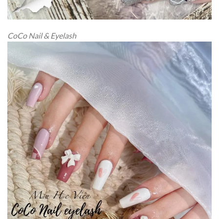
CoCo Nail & Eyelash