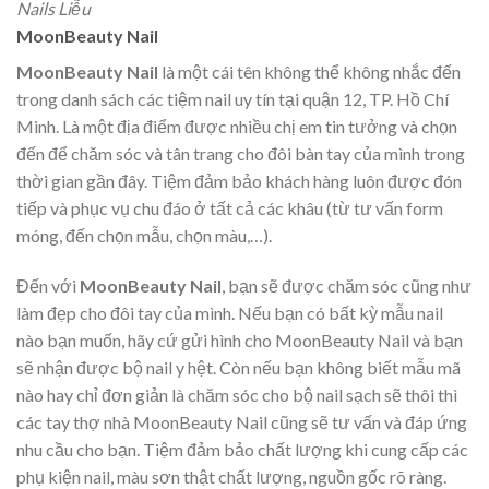
Nails Liễu
MoonBeauty Nail
MoonBeauty Nail
là một cái tên không thể không nhắc đến
trong danh sách các tiệm nail uy tín tại quận 12, TP. Hồ Chí
Minh. Là một địa điểm được nhiều chị em tin tưởng và chọn
đến để chăm sóc và tân trang cho đôi bàn tay của mình trong
thời gian gần đây. Tiệm đảm bảo khách hàng luôn được đón
tiếp và phục vụ chu đáo ở tất cả các khâu (từ tư vấn form
móng, đến chọn mẫu, chọn màu,…).
Đến với
MoonBeauty Nail
, bạn sẽ được chăm sóc cũng như
làm đẹp cho đôi tay của mình. Nếu bạn có bất kỳ mẫu nail
nào bạn muốn, hãy cứ gửi hình cho MoonBeauty Nail và bạn
sẽ nhận được bộ nail y hệt. Còn nếu bạn không biết mẫu mã
nào hay chỉ đơn giản là chăm sóc cho bộ nail sạch sẽ thôi thì
các tay thợ nhà MoonBeauty Nail cũng sẽ tư vấn và đáp ứng
nhu cầu cho bạn. Tiệm đảm bảo chất lượng khi cung cấp các
phụ kiện nail, màu sơn thật chất lượng, nguồn gốc rõ ràng.