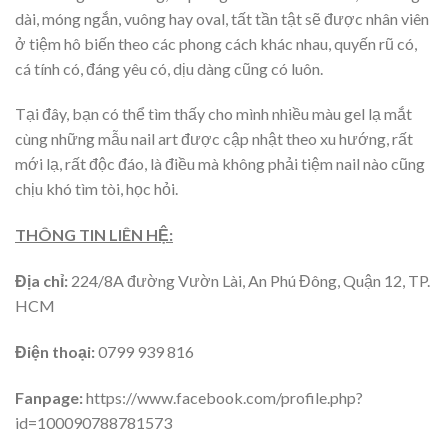
dài, móng ngắn, vuông hay oval, tất tần tật sẽ được nhân viên
ở tiệm hô biến theo các phong cách khác nhau, quyến rũ có,
cá tính có, đáng yêu có, dịu dàng cũng có luôn.
Tại đây, bạn có thể tìm thấy cho mình nhiều màu gel lạ mắt
cùng những mẫu nail art được cập nhật theo xu hướng, rất
mới lạ, rất độc đáo, là điều mà không phải tiệm nail nào cũng
chịu khó tìm tòi, học hỏi.
THÔNG TIN LIÊN HỆ:
Địa chỉ:
224/8A đường Vườn Lài, An Phú Đông, Quận 12, TP.
HCM
Điện thoại:
0799 939 816
Fanpage:
https://www.facebook.com/profile.php?
id=100090788781573