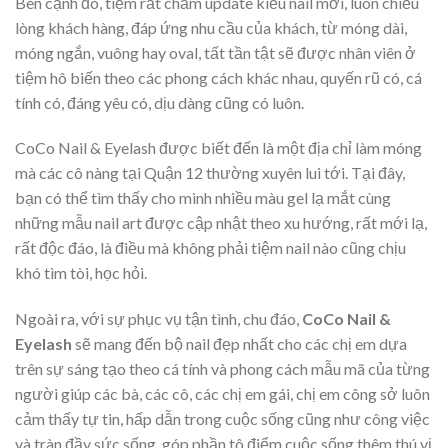
Bên cạnh đó, tiệm rất chăm update kiểu nail mới, luôn chiều
lòng khách hàng, đáp ứng nhu cầu của khách, từ móng dài,
móng ngắn, vuông hay oval, tất tần tật sẽ được nhân viên ở
tiệm hô biến theo các phong cách khác nhau, quyến rũ có, cá
tính có, đáng yêu có, dịu dàng cũng có luôn.
CoCo Nail & Eyelash được biết đến là một địa chỉ làm móng
mà các cô nàng tại Quận 12 thường xuyên lui tới. Tại đây,
bạn có thể tìm thấy cho mình nhiều màu gel lạ mắt cùng
những mẫu nail art được cập nhật theo xu hướng, rất mới lạ,
rất độc đáo, là điều mà không phải tiệm nail nào cũng chịu
khó tìm tòi, học hỏi.
Ngoài ra, với sự phục vụ tận tình, chu đáo,
CoCo Nail &
Eyelash
sẽ mang đến bộ nail đẹp nhất cho các chị em dựa
trên sự sáng tạo theo cá tính và phong cách mẫu mã của từng
người giúp các bà, các cô, các chị em gái, chị em công sở luôn
cảm thấy tự tin, hấp dẫn trong cuộc sống cũng như công việc
và tràn đầy sức sống, góp phần tô điểm cuộc sống thêm thú vị