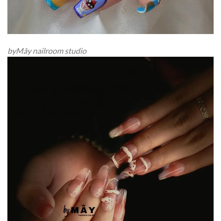
byMây nailroom studio