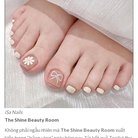
iSa Nails
The Shine Beauty Room
Không phải ngẫu nhiên mà
The Shine Beauty Room
xuất
hiện trong “bảng vàng” ngày hôm nay. Từ kết quả Toplist thu