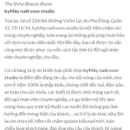
The Shine Beauty Room
byMây nailroom studio
Toạ lạc tại số 224/8A đường Vườn Lài, An Phú Đông, Quận
12, TP. HCM, byMây nailroom studio là một tiệm chăm sóc
móng chuyên nghiệp, luôn mang lại những giải pháp hoàn hảo
với dịch vụ toàn diện nhất. Khi đến đây, bạn sẽ được tư vấn
cũng như được phục vụ một cách tận tình từ đội ngũ nhân
viên chuyên nghiệp, chu đáo.
Có cả hàng tá lý do khiến bạn phải chọn
byMây nailroom
studio
là điểm đến đáng tin cậy cho bộ móng của mình, như
sơn ở tiệm 100% là nhập khẩu, không chất độc hại, đảm bảo
an toàn cho sức khỏe, các thiết bị được khử trùng sạch sẽ,
đội ngũ nhân viên chuyên nghiệp, có gu thẩm mỹ tốt, làm
móng theo quy trình kỹ thuật cao tuyệt đối không gây ảnh
hưởng đến móng thật của khách,… và ti tỉ lý do khác nữa. Đó
là còn chưa kể, tiệm rất chăm update kiểu nail mới, luôn
chiều lòng khách hàng, đáp ứng nhu cầu của khách, từ móng