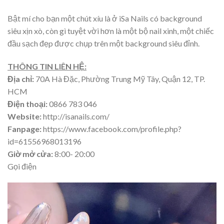
Bật mí cho bạn một chút xíu là ở iSa Nails có background
siêu xịn xò, còn gì tuyệt vời hơn là một bộ nail xinh, một chiếc
đầu sạch đẹp được chụp trên một background siêu đỉnh.
THÔNG TIN LIÊN HỆ:
Địa chỉ:
70A Hà Đặc, Phường Trung Mỹ Tây, Quận 12, TP.
HCM
Điện thoại:
0866 783 046
Website:
http://isanails.com/
Fanpage:
https://www.facebook.com/profile.php?
id=61556968013196
Giờ mở cửa:
8:00- 20:00
Gọi điện