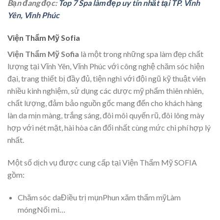
Bạn đang đọc:
Top 7 Spa làm đẹp uy tín nhất tại TP. Vĩnh
Yên, Vĩnh Phúc
Viện Thẩm Mỹ Sofia
Viện Thẩm Mỹ Sofia
là một trong những spa làm đẹp chất
lượng tại Vĩnh Yên, Vĩnh Phúc với công nghệ chăm sóc hiện
đại, trang thiết bị đầy đủ, tiện nghi với đội ngũ kỹ thuật viên
nhiều kinh nghiệm, sử dụng các dược mỹ phẩm thiên nhiên,
chất lượng, đảm bảo nguồn gốc mang đến cho khách hàng
làn da mịn màng, trắng sáng, đôi môi quyến rũ, đôi lông mày
hợp với nét mặt, hài hòa cân đối nhất cùng mức chi phí hợp lý
nhất.
Một số dịch vụ được cung cấp tại Viện Thẩm Mỹ SOFIA
gồm:
Chăm sóc daĐiều trị mụnPhun xăm thẩm mỹLàm
móngNối mi…