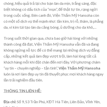
chóng, hiệu quả trả lại cho bạn làn da mịn, trắng sáng, đặc
biệt không có dấu tích của “mụn”, để thật tự tin, rạng ngời
trong cuộc sống. Bên canh đó, Viện Thẩm Mỹ Hansoha còn
có một số dịch vụ thế mạnh như: lăn kim, trị rỗ, thâm, là phẳng
da, vi kim tái tạo làn da căng bóng, ủ dưỡng cho da khô,…
Trong suốt thời gian qua, chưa bao giờ hài lòng với những
thành công đã đạt, Viện Thẩm Mỹ Hansoha vẫn đã và đang
không ngừng nỗ lực để có thể mang lại những dịch vụ đẳng
cấp, những kết quả làm đẹp vượt trội, làm hài lòng tất cả
khách hàng mỗi khi đặt chân đến nơi đây. Với phương châm
“uy tín – chuyên nghiệp – tận tình”,
Viện Thẩm Mỹ Hansoha
luôn là nơi làm đẹp uy tín đã thuyết phục mọi khách hàng ngay
lần trải nghiệm đầu tiên.
THÔNG TIN LIÊN HỆ:
Địa chỉ:
Số 9, S3 Trần Phú, KĐT Hà Tiên, Liên Bảo, Vĩnh Yên,