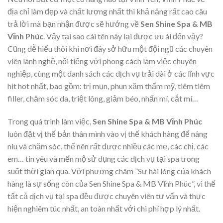
địa chỉ làm đẹp và chất lượng nhất thì khả năng rất cao câu
trả lời mà bạn nhận được sẽ hướng về
Sen Shine Spa & MB
Vĩnh Phúc
. Vậy tại sao cái tên này lại được ưu ái đến vậy?
Cũng dễ hiểu thôi khi nơi đây sở hữu một đội ngũ các chuyên
viên lành nghề, nổi tiếng với phong cách làm việc chuyên
nghiệp, cùng một danh sách các dịch vụ trải dài ở các lĩnh vực
hit hot nhất, bao gồm: trị mụn, phun xăm thẩm mỹ, tiêm tiêm
filler, chăm sóc da, triệt lông, giảm béo, nhấn mí, cắt mí…
Trong quá trình làm việc,
Sen Shine Spa & MB Vĩnh Phúc
luôn đặt vị thế bản thân mình vào vị thế khách hàng để nâng
niu và chăm sóc, thế nên rất được nhiều các mẹ, các chị, các
em… tin yêu và mến mộ sử dụng các dịch vụ tại spa trong
suốt thời gian qua. Với phương châm ”Sự hài lòng của khách
hàng là sự sống còn của Sen Shine Spa & MB Vĩnh Phúc”, vì thế
tất cả dịch vụ tại spa đều được chuyên viên tư vấn và thực
hiện nghiêm túc nhất, an toàn nhất với chi phí hợp lý nhất.