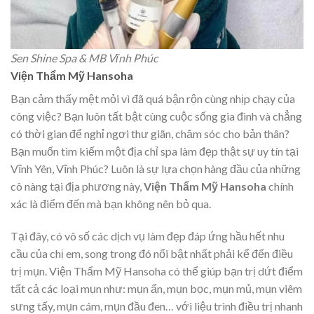
Sen Shine Spa & MB Vĩnh Phúc
Viện Thẩm Mỹ Hansoha
Bạn cảm thấy mệt mỏi vì đã quá bận rộn cùng nhịp chạy của
công việc? Bạn luôn tất bật cùng cuộc sống gia đình và chẳng
có thời gian để nghỉ ngơi thư giãn, chăm sóc cho bản thân?
Bạn muốn tìm kiếm một địa chỉ spa làm đẹp thật sự uy tín tại
Vĩnh Yên, Vĩnh Phúc? Luôn là sự lựa chọn hàng đầu của những
cô nàng tại địa phương này,
Viện Thẩm Mỹ Hansoha
chính
xác là điểm đến mà bạn không nên bỏ qua.
Tại đây, có vô số các dịch vụ làm đẹp đáp ứng hầu hết nhu
cầu của chị em, song trong đó nổi bật nhất phải kể đến điều
trị mụn. Viện Thẩm Mỹ Hansoha có thể giúp bạn trị dứt điểm
tất cả các loại mụn như: mụn ẩn, mụn bọc, mụn mủ, mụn viêm
sưng tấy, mụn cám, mụn đầu đen… với liệu trình điều trị nhanh