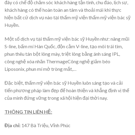
đây có chế độ chăm sóc khách hàng tận tình, chu đáo, lịch sự,
khách hàng có thể hoàn toàn an tâm và thoải mái khi thực
hiện bất cứ dịch vụ nào tại thẩm mỹ viện thẩm mỹ viện bác sỹ
Huyền.
Một số dịch vụ tại thẩm mỹ viện bác sỹ Huyền như: nâng mũi
S-line, bấm mí Hàn Quốc, độn cằm V-line, tạo môi trái tim,
phun thêu tán bột lông mày, triệt lông bằng ánh sáng IPL,
công nghệ xóa nhăn ThermageCông nghệ giảm béo
Liposonix, phun mí mở tròng mắt,…
Đặc biệt, thẩm mỹ viện bác sỹ Huyền luôn sáng tạo và cải
tiến phương pháp làm đẹp để hoàn thiện và khẳng định vị thế
của mình đứng vững trong xã hội hiện đại thời nay.
THÔNG TIN LIÊN HỆ:
Địa chỉ:
147 Bà Triệu, Vĩnh Phúc