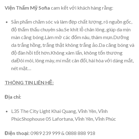
Viện Thẩm Mỹ Sofia
cam kết với khách hàng rằng:
Sản phẩm chăm sóc và làm đẹp chất lượng, rõ nguồn gốc,
độ thẩm thấu chuyên sâu.Se khít lỗ chân lông, giúp da mịn
màn căng bóng.Làm mờ các đốm nâu, thâm mụn.Dưỡng
da trắng hồng, trắng thật không trắng ảo.Da căng bóng và
độ đàn hồi tốt hơn.Không xâm lấn, không tổn thương
daĐôi môi, lông mày, mí mắt cân đối, hài hòa với dáng mắt,
nét mặt…
THÔNG TIN LIÊN HỆ:
Địa chỉ:
L35 The City Light Khai Quang, Vĩnh Yên, Vĩnh
PhúcShophouse 05 Lafortuna, Vĩnh Yên, Vĩnh Phúc
Điện thoại:
0989 239 999 & 0888 888 918