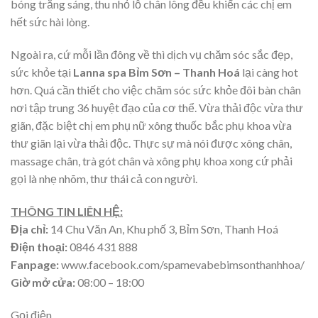
bóng trắng sáng, thu nhỏ lỗ chân lông đều khiến các chị em
hết sức hài lòng.
Ngoài ra, cứ mỗi lần đông về thì dịch vụ chăm sóc sắc đẹp,
sức khỏe tại
Lanna spa Bỉm Sơn – Thanh Hoá
lại càng hot
hơn. Quá cần thiết cho việc chăm sóc sức khỏe đôi bàn chân
nơi tập trung 36 huyệt đạo của cơ thể. Vừa thải độc vừa thư
giãn, đặc biệt chị em phụ nữ xông thuốc bắc phụ khoa vừa
thư giãn lại vừa thải độc. Thực sự mà nói được xông chân,
massage chân, trà gót chân và xông phụ khoa xong cứ phải
gọi là nhẹ nhõm, thư thái cả con người.
THÔNG TIN LIÊN HỆ:
Địa chỉ:
14 Chu Văn An, Khu phố 3, Bỉm Sơn, Thanh Hoá
Điện thoại:
0846 431 888
Fanpage:
www.facebook.com/spamevabebimsonthanhhoa/
Giờ mở cửa:
08:00 – 18:00
Gọi điện