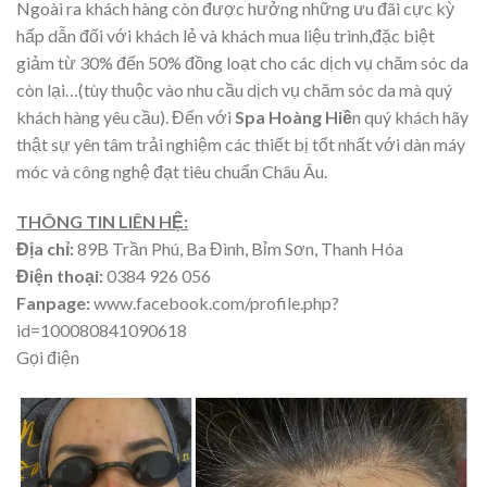
Ngoài ra khách hàng còn được hưởng những ưu đãi cực kỳ
hấp dẫn đối với khách lẻ và khách mua liệu trình,đặc biệt
giảm từ 30% đến 50% đồng loạt cho các dịch vụ chăm sóc da
còn lại…(tùy thuộc vào nhu cầu dịch vụ chăm sóc da mà quý
khách hàng yêu cầu). Đến với
Spa Hoàng Hiề
n quý khách hãy
thật sự yên tâm trải nghiệm các thiết bị tốt nhất với dàn máy
móc và công nghệ đạt tiêu chuẩn Châu Âu.
THÔNG TIN LIÊN HỆ:
Địa chỉ:
89B Trần Phú, Ba Đình, Bỉm Sơn, Thanh Hóa
Điện thoại:
0384 926 056
Fanpage:
www.facebook.com/profile.php?
id=100080841090618
Gọi điện