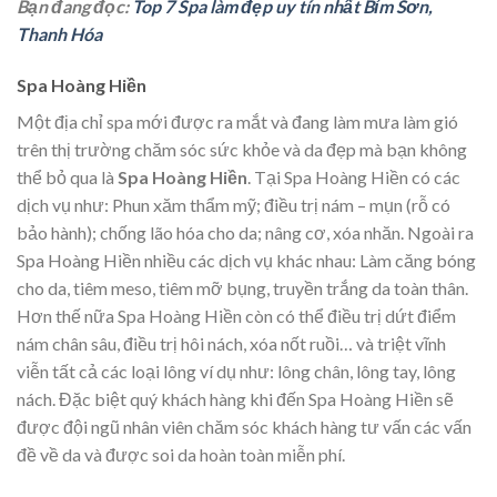
Bạn đang đọc:
Top 7 Spa làm đẹp uy tín nhất Bỉm Sơn,
Thanh Hóa
Spa Hoàng Hiền
Một địa chỉ spa mới được ra mắt và đang làm mưa làm gió
trên thị trường chăm sóc sức khỏe và da đẹp mà bạn không
thể bỏ qua là
Spa Hoàng Hiền
. Tại Spa Hoàng Hiền có các
dịch vụ như: Phun xăm thẩm mỹ; điều trị nám – mụn (rỗ có
bảo hành); chống lão hóa cho da; nâng cơ, xóa nhăn. Ngoài ra
Spa Hoàng Hiền nhiều các dịch vụ khác nhau: Làm căng bóng
cho da, tiêm meso, tiêm mỡ bụng, truyền trắng da toàn thân.
Hơn thế nữa Spa Hoàng Hiền còn có thể điều trị dứt điểm
nám chân sâu, điều trị hôi nách, xóa nốt ruồi… và triệt vĩnh
viễn tất cả các loại lông ví dụ như: lông chân, lông tay, lông
nách. Đặc biệt quý khách hàng khi đến Spa Hoàng Hiền sẽ
được đội ngũ nhân viên chăm sóc khách hàng tư vấn các vấn
đề về da và được soi da hoàn toàn miễn phí.