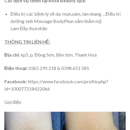
Các dịch vụ chính tại Rose Beauty Spa:
Điều trị các bệnh lý về da: mụn,nám, tàn nhang …Điều trị
dưỡng sinh Massage BodyPhun xăm thẩm mỹ
Làm Đầy Xoá nhăn
THÔNG TIN LIÊN HỆ:
Địa chỉ:
kp5, p. Đông Sơn, Bỉm Sơn, Thanh Hoá
Điện thoại:
0365 295 218 & 0398 651 585
Facebook:
https://www.facebook.com/profile.php?
id=100077218422066
Gọi điện