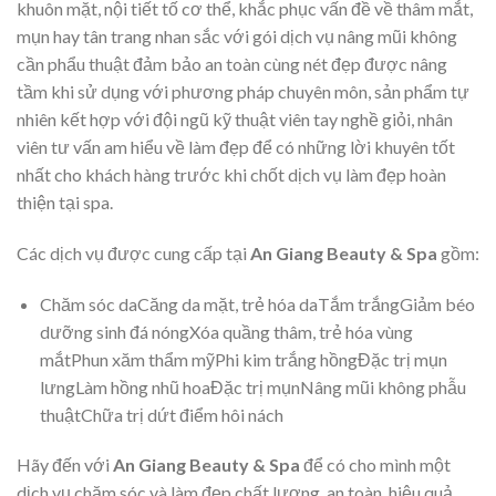
khuôn mặt, nội tiết tố cơ thể, khắc phục vấn đề về thâm mắt,
mụn hay tân trang nhan sắc với gói dịch vụ nâng mũi không
cần phẩu thuật đảm bảo an toàn cùng nét đẹp được nâng
tầm khi sử dụng với phương pháp chuyên môn, sản phẩm tự
nhiên kết hợp với đội ngũ kỹ thuật viên tay nghề giỏi, nhân
viên tư vấn am hiểu về làm đẹp để có những lời khuyên tốt
nhất cho khách hàng trước khi chốt dịch vụ làm đẹp hoàn
thiện tại spa.
Các dịch vụ được cung cấp tại
An Giang Beauty & Spa
gồm:
Chăm sóc daCăng da mặt, trẻ hóa daTắm trắngGiảm béo
dưỡng sinh đá nóngXóa quầng thâm, trẻ hóa vùng
mắtPhun xăm thẩm mỹPhi kim trắng hồngĐặc trị mụn
lưngLàm hồng nhũ hoaĐặc trị mụnNâng mũi không phẫu
thuậtChữa trị dứt điểm hôi nách
Hãy đến với
An Giang Beauty & Spa
để có cho mình một
dịch vụ chăm sóc và làm đẹp chất lượng, an toàn, hiệu quả