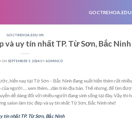
GOCTREHOA.EDU
GOCTREHOA.EDU.VN
p và uy tín nhất TP. Từ Sơn, Bắc Ninh
D ON
SEPTEMBER 5, 2024
BY
ADMINCD
ớc, hiện nay tại Từ Sơn – Bắc Ninh đang xuất hiện thêm rất nhiề
p của người
… xem thêm…
dân trên địa bàn. Thế nhưng, để tìm đượ
huyện dễ dàng đối với nhiều người đang sinh sống tại đây. Vậy thì 
ững salon làm tóc đẹp và uy tín nhất Từ Sơn, Bắc Ninh nhé!
uy tín nhất TP. Từ Sơn, Bắc Ninh