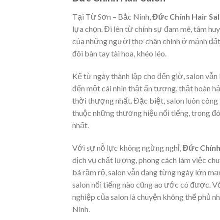
Tại Từ Sơn – Bắc Ninh,
Đức Chính Hair Sa
lựa chọn. Đi lên từ chính sự đam mê, tâm hu
của những người thợ chân chính ở mảnh đất
đôi bàn tay tài hoa, khéo léo.
Kể từ ngày thành lập cho đến giờ, salon vẫn 
đến một cái nhìn thật ấn tượng, thật hoàn 
thời thượng nhất. Đặc biệt, salon luôn công
thuộc những thương hiệu nổi tiếng, trong đó
nhất.
Với sự nỗ lực không ngừng nghỉ,
Đức Chính
dịch vụ chất lượng, phong cách làm việc ch
bá rầm rộ, salon vẫn đang từng ngày lớn m
salon nổi tiếng nào cũng ao ước có được. Vớ
nghiệp của salon là chuyện không thể phủ nh
Ninh.