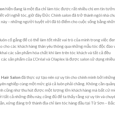
lon
hiện đang là một địa chỉ làm tóc được rất nhiều chị em tin tưở
yết với nghề tóc, giờ đây Đức Chính salon đã trở thành ngôi nhà ch
 này – những người tuyệt vời đã tô điểm cho cuộc sống bằng nhữ
luôn cố gắng để có thể làm tốt nhất vai trò của mình trong việc đ
hảo cho các khách hàng thân yêu thông qua những mẫu tóc độc đáo 
 khai các sản phẩm hóa chất khi làm trên tóc khách và tất cả đều
 các sản phẩm của L’Oréal và Olaplex là được salon sử dụng nhiều
 Hair Salon
đã thực sự tạo nên sự uy tín cho chính mình bởi nhữn
uyên nghiệp cùng một mức giá cả luôn phải chăng. Không cần quản
ạnh cũng như thu hút được một lượng lớn khách hàng mà bất cứ m
i tất cả những điều này, cũng đủ để ta thấy rằng sự uy tín và chuy
ận, xứng đáng trở thành địa chỉ làm tóc hàng đầu tại Từ Sơn – Bắc