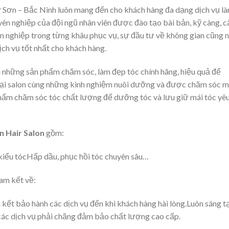
 Từ Sơn – Bắc Ninh luôn mang đến cho khách hàng đa dạng dịch vụ l
ên nghiệp của đội ngũ nhân viên được đào tạo bài bản, kỹ càng, c
n nghiệp trong từng khâu phục vụ, sự đầu tư về không gian cũng 
dịch vụ tốt nhất cho khách hàng.
n những sản phẩm chăm sóc, làm đẹp tóc chính hãng, hiệu quả để
 tại salon cùng những kinh nghiệm nuôi dưỡng và được chăm sóc 
hẩm chăm sóc tóc chất lượng để dưỡng tóc và lưu giữ mái tóc yê
n Hair Salon
gồm:
iểu tócHấp dầu, phục hồi tóc chuyên sâu…
am kết về:
t bảo hành các dịch vụ đến khi khách hàng hài lòng.Luôn sáng t
các dịch vụ phải chăng đảm bảo chất lượng cao cấp.