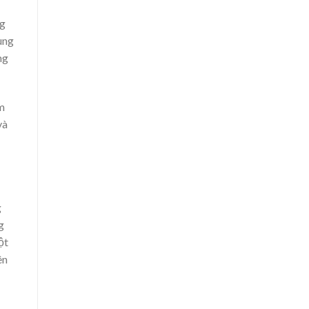
ng
ung
ng
em
và
g
g
ột
ên