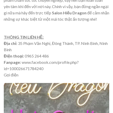
phẩm chăm sóc tóc chuyên nghiệp, vậy nên bạn hoàn toàn
yên tâm khi đến với nơi này. Chính vì vậy, bạn đừng ngần ngại
gì nữa mà hãy đến trực tiếp
Salon Hiếu Dragon
để cảm nhận
những sự khác biệt từ một mái tóc thật ấn tượng nhé!
THÔNG TIN LIÊN HỆ:
Địa chỉ:
35 Phạm Văn Nghị, Đông Thành, TP. Ninh Bình, Ninh
Bình
Điện thoại:
0965 264 486
Fanpage:
www.facebook.com/profile.php?
id=100026671784240
Gọi điện