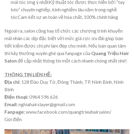
mái tóc ưng ý nhấtKỹ thuật tóc được thực hiện bởi “tay
kéo” chuyên nghiệp, kinh nghiệm lâu năm trong nghề
tócCam kết sự an toàn về hóa chất, 100% chính hãng
Ngoài ra, salon cũng hay tổ chức các chương trình khuyến
mãi nhân các dịp đặc biệt với mức giá cực ưu đãi giúp bạn
tiết kiệm được chi phí làm đẹp cho mình. Nếu bạn quan tâm
thì hãy thường xuyên ghé qua fanpage của
Quang Triệu Hair
Salon
để cập nhật thông tin một cách nhanh chóng nhất nhé!
THÔNG TIN LIÊN HỆ:
Địa chỉ:
128 Đào Duy Từ, Đông Thành, TP. Ninh Bình, Ninh
Bình
Điện thoại:
0964 596 626
Email:
nghiahairslayer@gmail.com
Fanpage:
www.facebook.com/quangtrieuhairsalon/
Gọi điện