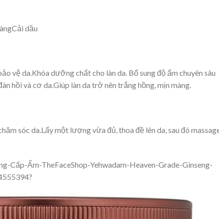
àngCải dầu
o vệ da.Khóa dưỡng chất cho làn da. Bổ sung độ ẩm chuyên sâu
 đàn hồi và cơ da.Giúp làn da trở nên trắng hồng, mịn màng.
chăm sóc da.Lấy một lượng vừa đủ, thoa đề lên da, sau đó massag
ng-Cấp-Ẩm-TheFaceShop-Yehwadam-Heaven-Grade-Ginseng-
44555394?