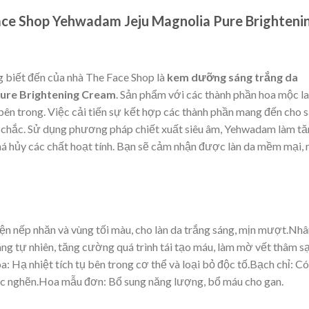
ce Shop Yehwadam Jeju Magnolia Pure Brighteni
biết đến của nhà The Face Shop là
k
em dưỡng sáng trắng da
ure Brightening Cream
. Sản phẩm với các thành phần hoa mộc la
bên trong. Việc cải tiến sự kết hợp các thành phần mang đến cho 
 chắc. Sử dụng phương pháp chiết xuất siêu âm, Yehwadam làm t
phá hủy các chất hoạt tính. Bạn sẽ cảm nhận được làn da mềm mại, 
hiện nếp nhăn và vùng tối màu, cho làn da trắng sáng, mịn mượt.Nhâ
áng tự nhiên, tăng cường quá trình tái tạo máu, làm mờ vết thâm 
: Hạ nhiệt tích tụ bên trong cơ thể và loại bỏ độc tố.Bạch chỉ: Có
tắc nghẽn.Hoa mẫu đơn: Bổ sung năng lượng, bổ máu cho gan.