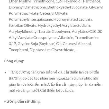
Ether, Methyl Trimethicone, 1,2-Hexanediol, Panthenol,
Diphenyl Dimethicone, Diethoxyethyl Succinate, Glyceryl
Polymethacrylate, Cetearyl Olivate,
Polymethylsilsesquioxane, Hydrogenated Lecithin,
Sorbitan Olivate, Hydroxyethyl Acrylate/Sodium,
Acryloyldimethyl Taurate Copolymer, Acrylates/C10-30
Alkyl Acrylate Crosspolymer, Allantoin, Tromethamine
0,17, Glycine Soja (Soybean) Oil, Cetearyl Alcohol,
Tocopherol, Dipotassium Glycyrrhizate,…
Công dụng:
Tăng cường hàng rào bảo vệ da, cải thiện làn da bị tổn
thương do các tác nhân bên ngoài.Làm dịu và phục hồi
giúp làn da luôn ẩm mịn.Cấp ẩm cả ngày giúp làn da mềm
mại và căng mướt.Cải thiện kết cấu da.
Hướng dẫn sử dụng: