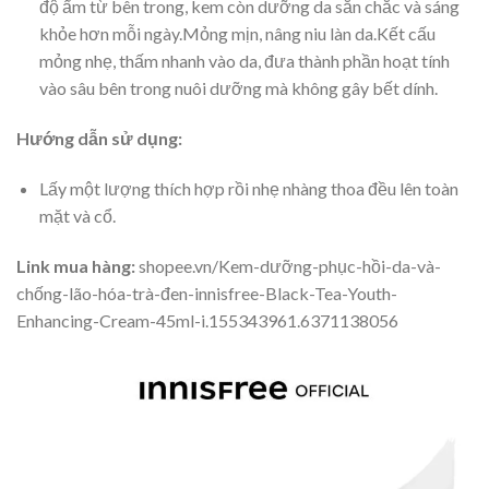
độ ẩm từ bên trong, kem còn dưỡng da săn chắc và sáng
khỏe hơn mỗi ngày.Mỏng mịn, nâng niu làn da.Kết cấu
mỏng nhẹ, thấm nhanh vào da, đưa thành phần hoạt tính
vào sâu bên trong nuôi dưỡng mà không gây bết dính.
Hướng dẫn sử dụng:
Lấy một lượng thích hợp rồi nhẹ nhàng thoa đều lên toàn
mặt và cổ.
Link mua hàng:
shopee.vn/Kem-dưỡng-phục-hồi-da-và-
chống-lão-hóa-trà-đen-innisfree-Black-Tea-Youth-
Enhancing-Cream-45ml-i.155343961.6371138056