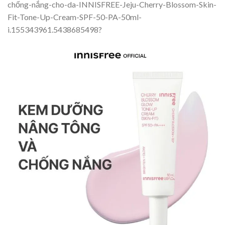
chống-nắng-cho-da-INNISFREE-Jeju-Cherry-Blossom-Skin-
Fit-Tone-Up-Cream-SPF-50-PA-50ml-
i.155343961.5438685498?