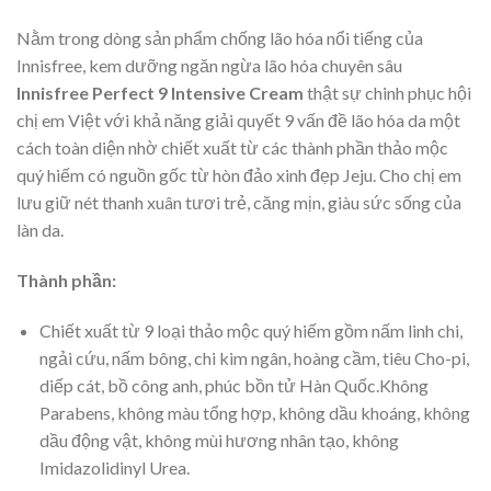
Nằm trong dòng sản phẩm chống lão hóa nổi tiếng của
Innisfree, kem dưỡng ngăn ngừa lão hóa chuyên sâu
Innisfree Perfect 9 Intensive Cream
thật sự chinh phục hội
chị em Việt với khả năng giải quyết 9 vấn đề lão hóa da một
cách toàn diện nhờ chiết xuất từ các thành phần thảo mộc
quý hiếm có nguồn gốc từ hòn đảo xinh đẹp Jeju. Cho chị em
lưu giữ nét thanh xuân tươi trẻ, căng mịn, giàu sức sống của
làn da.
Thành phần:
Chiết xuất từ 9 loại thảo mộc quý hiếm gồm nấm linh chi,
ngải cứu, nấm bông, chi kim ngân, hoàng cầm, tiêu Cho-pi,
diếp cát, bồ công anh, phúc bồn tử Hàn Quốc.Không
Parabens, không màu tổng hợp, không dầu khoáng, không
dầu động vật, không mùi hương nhân tạo, không
Imidazolidinyl Urea.