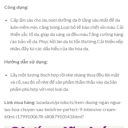
Công dụng:
Cấp ẩm sâu cho da, nuôi dưỡng da ở tầng sâu nhất để da
luôn mềm mịn, căng bóng.Loại bỏ tế bào chết xỉn màu. Cải
thiện sắc tố da, giúp da sáng và đều màu.Tăng cường hàng
rào bảo vệ da. Phục hồi làn da bị tổn thương.Cải thiện nếp
nhăn, đẩy lùi các dấu hiệu của lão hóa da.
Hướng dẫn sử dụng:
Lấy một lượng thích hợp rồi nhẹ nhàng thoa đều lên mặt
và cổ, sau đó vỗ nhẹ để sản phẩm thẩm thấu vào da.Sản
phẩm phù hợp với mọi loại da.
Link mua hàng:
lazada.vn/products/kem-duong-ngan-ngua-
lao-hoa-chuyen-sau-innisfree-perfect-9-intensive-cream-
60ml-i1799100678-s8087910543.html?