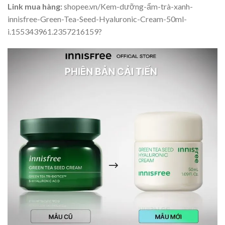
Link mua hàng:
shopee.vn/Kem-dưỡng-ẩm-trà-xanh-
innisfree-Green-Tea-Seed-Hyaluronic-Cream-50ml-
i.155343961.2357216159?