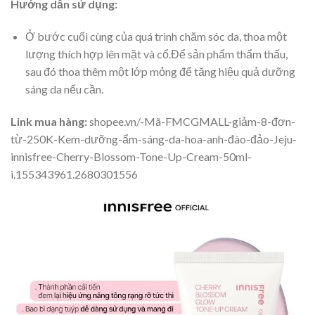
Hướng dẫn sử dụng:
Ở bước cuối cùng của quá trình chăm sóc da, thoa một
lượng thích hợp lên mặt và cổ.Để sản phẩm thẩm thấu,
sau đó thoa thêm một lớp mỏng để tăng hiệu quả dưỡng
sáng da nếu cần.
Link mua hàng:
shopee.vn/-Mã-FMCGMALL-giảm-8-đơn-
từ-250K-Kem-dưỡng-ẩm-sáng-da-hoa-anh-đào-đảo-Jeju-
innisfree-Cherry-Blossom-Tone-Up-Cream-50ml-
i.155343961.2680301556