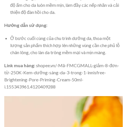
độ ẩm cho da luôn mềm mịn, làm đầy các nếp nhăn và cải
thiện độ đàn hồi cho da.
Hướng dẫn sử dụng:
Ở bước cuối cùng của chu trình dưỡng da, thoa một
lượng sản phẩm thích hợp lên những vùng cần che phủ lỗ
chân lông, cho làn da trông mềm mại và mịn màng.
Link mua hàng:
shopee.vn/-Mã-FMCGMALL-giảm-8-đơn-
từ-250K-Kem-dưỡng-sáng-da-3-trong-1-innisfree-
Brightening-Pore-Priming-Cream-50ml-
i.155343961.4120409288