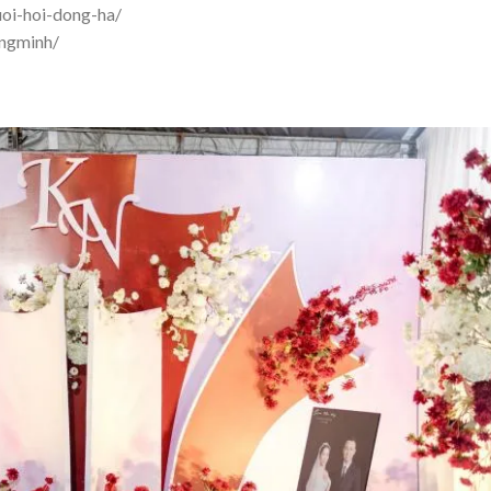
uoi-hoi-dong-ha/
ngminh/