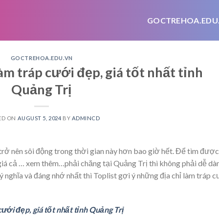
GOCTREHOA.EDU
GOCTREHOA.EDU.VN
àm tráp cưới đẹp, giá tốt nhất tỉnh
Quảng Trị
ED ON
AUGUST 5, 2024
BY
ADMINCD
trở nên sôi động trong thời gian này hơn bao giờ hết. Để tìm được
giá cả
… xem thêm…
phải chăng tại Quảng Trị thì không phải dễ dà
 nghĩa và đáng nhớ nhất thì Toplist gợi ý những địa chỉ làm tráp c
cưới đẹp, giá tốt nhất tỉnh Quảng Trị