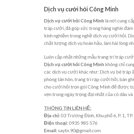
Dịch vụ cưới hỏi Công Minh
Dịch vụ cưới hỏi Công Minh
là nơi cung cấ
tráp cưới, đã góp sức trong hàng nghìn đám
kinh nghiệm trong nghề dịch vụ cưới hỏi. D
chất lượng dịch vụ hoàn hảo, làm hài lòng n
Luôn cập nhật những mẫu trang trí tráp cưới
Dịch vụ cưới hỏi Công Minh
không chỉ cung
các dịch vụ cưới khác như: Dịch vụ bê tráp ăn
phòng tân hôn, trang trí rạp cưới hỏi, bàn g
cho cưới hỏi trọn gói Công Minh để được tư 
vẹn trong ngày trọng đại nhất của cô dâu và 
THÔNG TIN LIÊN HỆ:
Địa chỉ:
03 Trương Định, Khu phố 6, P. 1, TP
Điện thoại:
0935 985 576
Email:
saytn.90@gmail.com