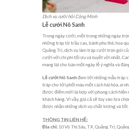
Dịch vụ cưới hỏi Công Minh
Lễ cưới Nô Sanh
Trong ngày cưới, một trong những ngày trọng
những tráp từ trầu cau, bánh phu thê, hoa qu
Quảng Trị, dịch vụ làm tráp cưới trọn gói c
cưới với chi phí tối ưu và tuyệt vời nhất. C
mang lại cho bạn một ngày lễ ý nghĩa và đán
Lễ cưới Nô Sanh
đem tới những mẫu tráp cư
tráp cho tới phối màu một cách hài hòa, ai n
được điểm mới lạ hợp với phong cách hiện n
khách hàng. Vì vậy, giá cả sẽ tùy vào lựa ch
được nhận những dịch vụ chất lượng và tốt n
THÔNG TIN LIÊN HỆ:
Địa chỉ:
10 Võ Thị Sáu, TX. Quảng Trị, Quảng