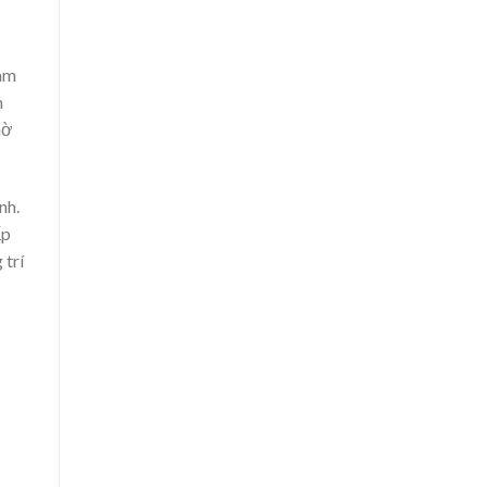
làm
m
hờ
nh.
ấp
 trí