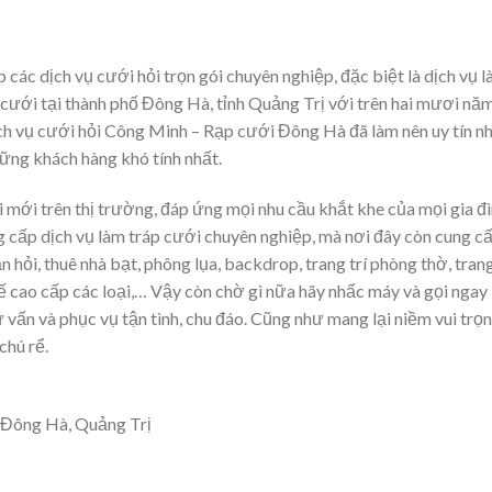
p các dịch vụ cưới hỏi trọn gói chuyên nghiệp, đặc biệt là dịch vụ 
 cưới tại thành phố Đông Hà, tỉnh Quảng Trị với trên hai mươi nă
ịch vụ cưới hỏi Công Minh – Rạp cưới Đông Hà đã làm nên uy tín n
hững khách hàng khó tính nhất.
 mới trên thị trường, đáp ứng mọi nhu cầu khắt khe của mọi gia đì
 cấp dịch vụ làm tráp cưới chuyên nghiệp, mà nơi đây còn cung c
 hỏi, thuê nhà bạt, phông lụa, backdrop, trang trí phòng thờ, trang
hế cao cấp các loại,… Vậy còn chờ gì nữa hãy nhấc máy và gọi ngay
vấn và phục vụ tận tình, chu đáo. Cũng như mang lại niềm vui trọn
chú rể.
. Đông Hà, Quảng Trị