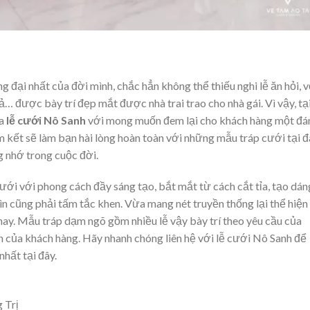
 đại nhất của đời mình, chắc hẳn không thể thiếu nghi lễ ăn hỏi, v
ả… được bày trí đẹp mắt được nhà trai trao cho nhà gái. Vì vậy, tạ
ủa
l
ễ cưới Nô Sanh
với mong muốn đem lại cho khách hàng một đ
am kết sẽ làm bạn hài lòng hoàn toàn với những mẫu tráp cưới tại đ
g nhớ trong cuộc đời.
ới với phong cách đầy sáng tạo, bắt mắt từ cách cắt tỉa, tạo dán
hìn cũng phải tấm tắc khen. Vừa mang nét truyền thống lại thể hiện
ay. Mẫu tráp dạm ngõ gồm nhiều lễ vậy bày trí theo yêu cầu của
ọn của khách hàng. Hãy nhanh chóng liên hệ với lễ cưới Nô Sanh để
hất tại đây.
 Trị