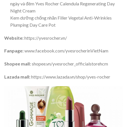
ngày và đêm Yves Rocher Calendula Regenerating Day
Night Cream
Kem dưỡng chống nhăn Filler Vegetal Anti-Wrinkles
Plumping Day Care Pot
Website:
https://yvesrocher.vn/
Fanpage:
www.facebook.com/yvesrocherinVietNam
Shopee mall:
shopee.vn/yvesrocher_officialstorehcm
Lazada mall:
https://www.lazada.vn/shop/yves-rocher