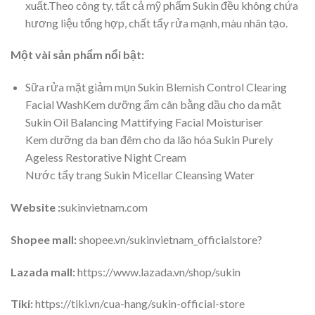
xuất.Theo công ty, tất cả mỹ phẩm Sukin đều không chứa
hương liệu tổng hợp, chất tẩy rửa mạnh, màu nhân tạo.
Một vài sản phẩm nổi bật:
Sữa rửa mặt giảm mụn Sukin Blemish Control Clearing
Facial WashKem dưỡng ẩm cân bằng dầu cho da mặt
Sukin Oil Balancing Mattifying Facial Moisturiser
Kem dưỡng da ban đêm cho da lão hóa Sukin Purely
Ageless Restorative Night Cream
Nước tẩy trang Sukin Micellar Cleansing Water
Website :
sukinvietnam.com
Shopee mall:
shopee.vn/sukinvietnam_officialstore?
Lazada mall:
https://www.lazada.vn/shop/sukin
Tiki:
https://tiki.vn/cua-hang/sukin-official-store