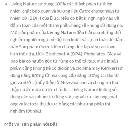
Living Nature
sử dụng 100% các thành phần từ thiên
nhiên, chất bảo quản và hương liệu được chứng nhận tự
nhiên bởi BDIH của Đức. Nếu có bất kì nghi ngờ nào về
độ an toàn của một thành phần,
hãng sẽ không sử dụng nó.
Mỗi sản phẩm của
Living Nature
đều trải qua những thử
nghiệm nghiêm ngặt về độ tinh khiết và sự an toàn để đảm
bảo.Sản phẩm được kiểm chứng độc lập vì sự an toàn,
hơn thế nữa, Liứa Bisphenol-A (BPA), Phthalates. Giấy và
bao bìa có nguồn gốc từ rừng có thể tái tạo, mực in sản
phẩm cũng không hề có dioxin và clo.Nhà máy Kerikeri sử
dụng năng lượng từ nhà cung cấp năng lượng tái tạo từ
gió và nước (thủy điện) ở New Zealand và chúng tôi thu
thập nước mưa được chất lọc. Living Nature không sử
dụng các sản phẩm từ động vật, ngoài trừ sáp ong, mật
ong và lactoza thu được bằng các phương pháp thí
nghiệm tốt nhất.
Một vài sản phẩm nổi bật: