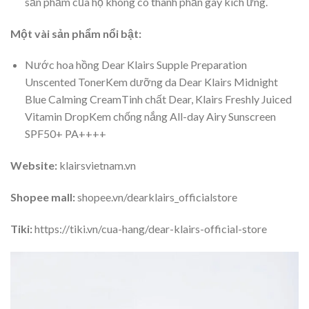
sản phẩm của họ không có thành phần gây kích ứng.
Một vài sản phẩm nổi bật:
Nước hoa hồng Dear Klairs Supple Preparation
Unscented TonerKem dưỡng da Dear Klairs Midnight
Blue Calming CreamTinh chất Dear, Klairs Freshly Juiced
Vitamin DropKem chống nắng All-day Airy Sunscreen
SPF50+ PA++++
Website:
klairsvietnam.vn
Shopee mall:
shopee.vn/dearklairs_officialstore
Tiki:
https://tiki.vn/cua-hang/dear-klairs-official-store