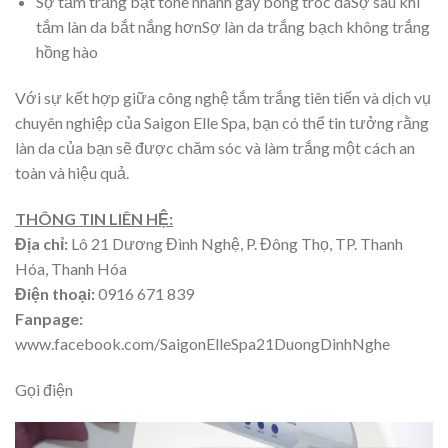
Sợ tắm trắng bật tone nhanh gây bong tróc daSợ sau khi
tắm làn da bắt nắng hơnSợ làn da trắng bạch không trắng
hồng hào
Với sự kết hợp giữa công nghệ tắm trắng tiên tiến và dịch vụ
chuyên nghiệp của Saigon Elle Spa, bạn có thể tin tưởng rằng
làn da của bạn sẽ được chăm sóc và làm trắng một cách an
toàn và hiệu quả.
THÔNG TIN LIÊN HỆ:
Địa chỉ:
Lô 21 Dương Đình Nghệ, P. Đông Thọ,
TP. Thanh
Hóa, Thanh Hóa
Điện thoại:
0916 671 839
Fanpage:
www.facebook.com/SaigonElleSpa21DuongDinhNghe
Gọi điện