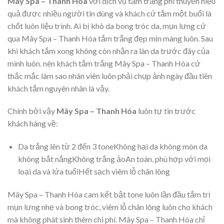
Mây Spa – Thanh Hóa
với dịch vụ tắm trắng phi thuyền hiệu
quả được nhiều người tin dùng và khách cứ tắm một buổi là
chốt luôn liệu trình. Ai bị khô da bong tróc da, mụn lưng cứ
qua Mây Spa – Thanh Hóa tắm trắng đẹp mịn màng luôn. Sau
khi khách tắm xong không còn nhận ra làn da trước đây của
mình luôn. nên khách tắm trắng Mây Spa – Thanh Hóa cứ
thắc mắc làm sao nhân viên luôn phải chụp ảnh ngày đầu tiên
khách tắm nguyên nhân là vậy.
Chính bởi vậy
Mây Spa – Thanh Hóa
luôn tự tin trước
khách hàng về:
Da trắng lên từ 2 đến 3 toneKhông hại da không mòn da
không bắt nắngKhông trắng ảoAn toàn, phù hợp với mọi
loại da và lứa tuổiHết sạch viêm lỗ chân lông
Mây Spa – Thanh Hóa cam kết bật tone luôn lần đầu tắm trị
mụn lưng nhẹ và bong tróc, viêm lỗ chân lông luôn cho khách
mà không phát sinh thêm chi phí. Mây Spa – Thanh Hóa chỉ