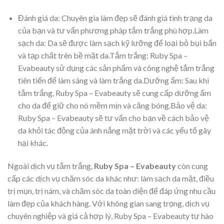
Đánh giá da: Chuyên gia làm đẹp sẽ đánh giá tình trạng da
của bạn và tư vấn phương pháp tắm trắng phù hợp.Làm
sạch da: Da sẽ được làm sạch kỹ lưỡng để loại bỏ bụi bẩn
và tạp chất trên bề mặt da.Tắm trắng: Ruby Spa –
Evabeauty sử dụng các sản phẩm và công nghệ tắm trắng
tiên tiến để làm sáng và làm trắng da.Dưỡng ẩm: Sau khi
tắm trắng, Ruby Spa – Evabeauty sẽ cung cấp dưỡng ẩm
cho da để giữ cho nó mềm mịn và căng bóng.Bảo vệ da:
Ruby Spa – Evabeauty sẽ tư vấn cho bạn về cách bảo vệ
da khỏi tác động của ánh nắng mặt trời và các yếu tố gây
hại khác.
Ngoài dịch vụ tắm trắng,
Ruby Spa – Evabeauty
còn cung
cấp các dịch vụ chăm sóc da khác như: làm sạch da mặt, điều
trị mụn, trị nám, và chăm sóc da toàn diện để đáp ứng nhu cầu
làm đẹp của khách hàng. Với không gian sang trọng, dịch vụ
chuyên nghiệp và giá cả hợp lý, Ruby Spa – Evabeauty tự hào