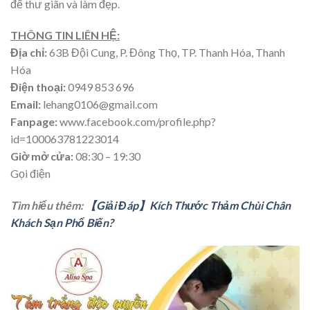
để thư giãn và làm đẹp.
THÔNG TIN LIÊN HỆ:
Địa chỉ:
63B Đội Cung, P. Đông Thọ, TP. Thanh Hóa, Thanh
Hóa
Điện thoại:
0949 853 696
Email:
lehang0106@gmail.com
Fanpage:
www.facebook.com/profile.php?
id=100063781223014
Giờ mở cửa:
08:30 – 19:30
Gọi điện
Tìm hiểu thêm:
【Giải Đáp】Kích Thước Thảm Chùi Chân
Khách Sạn Phổ Biến?