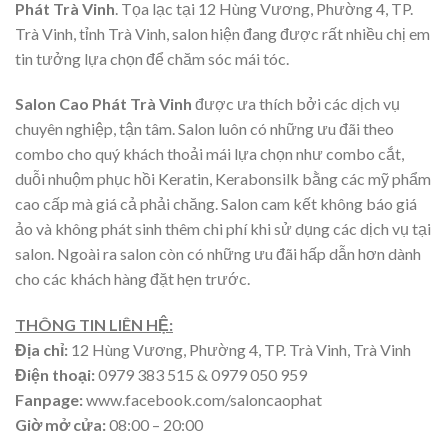
Phát Trà Vinh
. Tọa lạc tại 12 Hùng Vương, Phường 4, TP.
Trà Vinh, tỉnh Trà Vinh, salon hiện đang được rất nhiều chị em
tin tưởng lựa chọn để chăm sóc mái tóc.
Salon Cao Phát Trà Vinh
được ưa thích bởi các dịch vụ
chuyên nghiệp, tận tâm. Salon luôn có những ưu đãi theo
combo cho quý khách thoải mái lựa chọn như combo cắt,
duỗi nhuộm phục hồi Keratin, Kerabonsilk bằng các mỹ phẩm
cao cấp mà giá cả phải chăng. Salon cam kết không báo giá
ảo và không phát sinh thêm chi phí khi sử dụng các dịch vụ tại
salon. Ngoài ra salon còn có những ưu đãi hấp dẫn hơn dành
cho các khách hàng đặt hẹn trước.
THÔNG TIN LIÊN HỆ:
Địa chỉ:
12 Hùng Vương, Phường 4, TP. Trà Vinh, Trà Vinh
Điện thoại:
0979 383 515 & 0979 050 959
Fanpage:
www.facebook.com/saloncaophat
Giờ mở cửa:
08:00 – 20:00