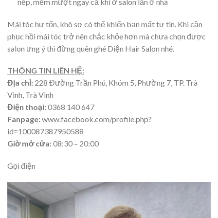
nếp, mềm mượt ngay cả khi ở salon lẫn ở nhà
Mái tóc hư tổn, khô sơ có thể khiến bạn mất tự tin. Khi cần
phục hồi mái tóc trở nên chắc khỏe hơn mà chưa chọn được
salon ưng ý thì đừng quên ghé Diện Hair Salon nhé.
THÔNG TIN LIÊN HỆ:
Địa chỉ:
228 Đường Trần Phú, Khóm 5, Phường 7, TP. Trà
Vinh, Trà Vinh
Điện thoại:
0368 140 647
Fanpage:
www.facebook.com/profile.php?
id=100087387950588
Giờ mở cửa:
08:30 – 20:00
Gọi điện