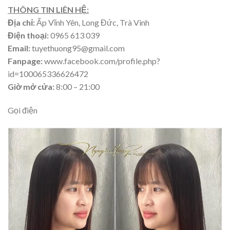
THÔNG TIN LIÊN HỆ:
Địa chỉ:
Ấp Vĩnh Yên, Long Đức, Trà Vinh
Điện thoại:
0965 613 039
Email:
tuyethuong95@gmail.com
Fanpage:
www.facebook.com/profile.php?
id=100065336626472
Giờ mở cửa:
8:00 – 21:00
Gọi điện