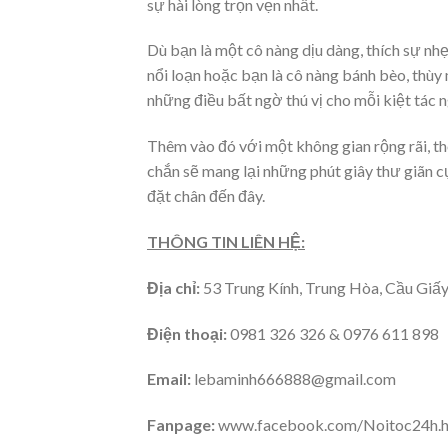
sự hài lòng trọn vẹn nhất.
Dù bạn là một cô nàng dịu dàng, thích sự nhẹ
nổi loạn hoặc bạn là cô nàng bánh bèo, thùy 
những điều bất ngờ thú vị cho mỗi kiệt tác 
Thêm vào đó với một không gian rộng rãi, th
chắn sẽ mang lại những phút giây thư giãn c
đặt chân đến đây.
THÔNG TIN LIÊN HỆ:
Địa chỉ:
53 Trung Kính, Trung Hòa, Cầu Giấy
Điện thoại:
0981 326 326 & 0976 611 898
Email:
lebaminh666888@gmail.com
Fanpage:
www.facebook.com/Noitoc24h.h