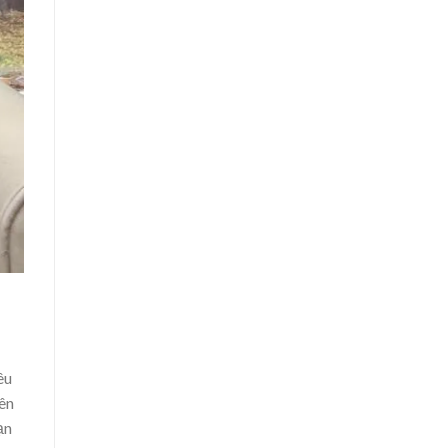
êu
yên
ạn