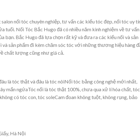
 salon nối tóc chuyên nghiệp, tư vấn các kiểu tóc đẹp, nối tóc uy tí
lứa tuổi. Nối Tóc Bắc Hugo đã có nhiều năm kinh nghiệm về tư vấn
ủa bạn. Bắc Hugo đã lựa chọn rất kỹ và đưa ra các kiểu nối và sản
ối và sản phẩm đi kèm chăm sóc tóc với những thương hiệu hàng đ
về chất lượng cũng như giá cả.
u là tóc thật và đâu là tóc nôiNối tóc bằng công nghệ mới nhất,
y mẩn ngứaTóc nối là tóc thật 100%, chưa qua xử lí hóa chất, tóc
không có tóc con, tóc soleCam đoan không tuột, không rụng, bảo
Giấy, Hà Nội