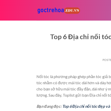
Skip
to
content
Top 6 Địa chỉ nối t
POST
Nối tóc là phương pháp ghép phần tóc giả bằ
tóc nhằm có được mái tóc dài hơn và dày h
cho bạn sở hữu mái tóc đầy đặn, dài như ý 
lượng. Sau đây, Toplist gửi bạn Địa chỉ nối
Bạn đang đọc:
Top 6 Địa chỉ nối tóc đẹp v