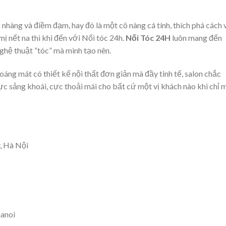
 nhàng và điềm đạm, hay đó là một cô nàng cá tính, thích phá cách 
mị nết na thì khi đến với Nối tóc 24h.
Nối Tóc 24H
luôn mang đến
nghệ thuật ”tóc” mà mình tạo nên.
oáng mát có thiết kế nội thất đơn giản mà đầy tinh tế, salon chắc
ực sảng khoái, cực thoải mái cho bất cứ một vị khách nào khi chỉ 
, Hà Nội
anoi