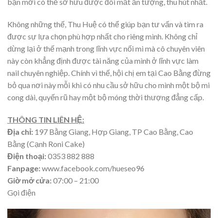
bạn mới có thể sở hữu được đôi mắt ấn tượng, thu hút nhất.
Không những thế, Thu Huệ có thể giúp bạn tư vấn và tìm ra
được sự lựa chọn phù hợp nhất cho riêng mình. Không chỉ
dừng lại ở thế mạnh trong lĩnh vực nối mi mà cô chuyên viên
này còn khẳng định được tài năng của mình ở lĩnh vực làm
nail chuyên nghiệp. Chính vì thế, hội chị em tại Cao Bằng đừng
bỏ qua nơi này mỗi khi có nhu cầu sở hữu cho mình một bộ mi
cong dài, quyến rũ hay một bộ móng thời thượng đẳng cấp.
THÔNG TIN LIÊN HỆ:
Địa chỉ:
197 Bằng Giang, Hợp Giang, TP Cao Bằng, Cao
Bằng (Cạnh Roni Cake)
Điện thoại:
0353 882 888
Fanpage:
www.facebook.com/hueseo96
Giờ mở cửa:
07:00 – 21:00
Gọi điện