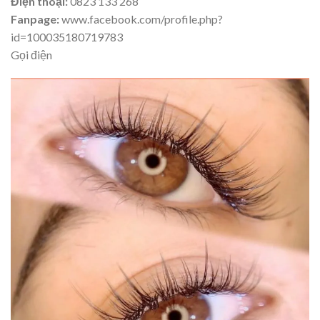
Điện thoại:
0823 133 268
Fanpage:
www.facebook.com/profile.php?
id=100035180719783
Gọi điện