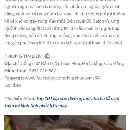
nghiêm ngặt và luôn là những sản phẩm có nguồn gốc chính
hãng, xuất xứ rõ ràng đảm bảo sau khi thực hiện nối mi không
hề bị khô xơ gãy rụng, đau mắt. Bên cạnh đó,
Salon Vương
Quỳnh
sẵn sàng đưa ra những lời tư vấn chân tình, giải đáp
đúng những vấn đề, những lo lắng, băn khoăn về mi mà chị
em gặp phải cam kết đáp ứng dịch vụ nối mi hoàn thiện nhất.
THÔNG TIN LIÊN HỆ:
Địa chỉ:
Cổng chợ Bản Giới, Xuân Hòa, Hà Quảng, Cao Bằng
Điện thoại:
0981 018 963
Fanpage:
www.facebook.com/hua.nhuquynh.98
Gọi điện
Tìm hiểu thêm:
Top 10 Loại son dưỡng môi cho bà bầu an
toàn và lành tính nhất hiện nay