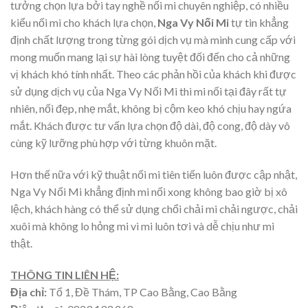
tưởng chọn lựa bởi tay nghề nối mi chuyên nghiệp, có nhiều
kiểu nối mi cho khách lựa chọn,
Nga Vy Nối Mi
tự tin khẳng
định chất lượng trong từng gói dịch vụ mà mình cung cấp với
mong muốn mang lại sự hài lòng tuyệt đối đến cho cả những
vị khách khó tính nhất. Theo các phản hồi của khách khi được
sử dụng dịch vụ của Nga Vy Nối Mi
thì mi nối tại đây rất tự
nhiên, nối đẹp, nhẹ mắt, không bị cộm keo khó chịu hay ngứa
mắt. Khách được tư vấn lựa chọn độ dài, độ cong, độ dày vô
cùng kỹ lưỡng phù hợp với từng khuôn mặt.
Hơn thế nữa với kỹ thuật nối mi tiên tiến luôn được cập nhật,
Nga Vy Nối Mi
khẳng định mi nối xong không bao giờ bị xô
lệch, khách hàng có thể sử dụng chổi chải mi chải ngược, chải
xuôi mà không lo hỏng mi vì mi luôn tơi và dễ chịu như mi
thật.
THÔNG TIN LIÊN HỆ:
Địa chỉ:
Tổ 1, Đề Thám, TP Cao Bằng, Cao Bằng