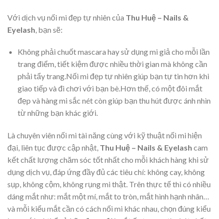
Với dịch vụ nối mi đẹp tự nhiên của
Thu Huệ – Nails &
Eyelash
, bạn sẽ:
Không phải chuốt mascara hay sử dụng mi giả cho mỗi lần
trang điểm, tiết kiệm được nhiều thời gian mà không cần
phải tẩy trang.Nối mi đẹp tự nhiên giúp bạn tự tin hơn khi
giao tiếp và đi chơi với bạn bè.Hơn thế, có một đôi mắt
đẹp và hàng mi sắc nét còn giúp bạn thu hút được ánh nhìn
từ những bạn khác giới.
Là chuyên viên nối mi tài năng cùng với kỹ thuật nối mi hiện
đại, liên tục được cập nhật,
Thu Huệ – Nails & Eyelash
cam
kết chất lượng chăm sóc tốt nhất cho mỗi khách hàng khi sử
dụng dịch vụ, đáp ứng đầy đủ các tiêu chí: không cay, không
sụp, không cộm, không rụng mi thật. Trên thực tế thì có nhiều
dáng mắt như: mắt một mí, mắt to tròn, mắt hình hạnh nhân…
và mỗi kiểu mắt cần có cách nối mi khác nhau, chọn đúng kiểu