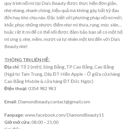
quy trình nối mi tại
Dia’s Beauty được thực hiện đơn giản,
nhẹ nhàng, nhanh chóng, hiệu quả mà không gây bất kỳ đau
đớn hay khó chịu nào. Đặc biệt với phương pháp nối mi mới,
khắc phục những nhược điểm như mi thưa, rụng, mọc xiên…
hoặc rất ít mi để có thể nối được đảm bảo bạn sẽ có một bộ
mi ưng ý, nhẹ, mềm, mượt và tự nhiên một khi đến với Dia’s
Beauty
nhé!
THÔNG TIN LIÊN HỆ:
Địa chỉ:
Tổ 2 (mới), Sông Bằng, TP Cao Bằng, Cao Bằng
(Ngã tư Tam Trung, Dãy ĐT Hiền Apple – Ở giữa cửa hàng
Cao Bằng Mobile & cửa hàng ĐT Đức Ngọc)
Điện thoại:
0354 982 983
Email:
Diamondbeauty.contact@gmail.com
Fanpage:
www.facebook.com/DiamondBeauty11
Giờ mở cửa:
08:00 – 21:00