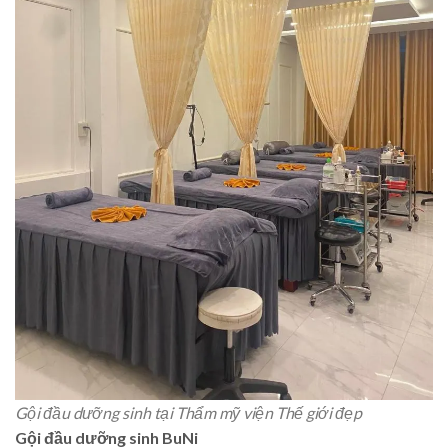
Gội đầu dưỡng sinh tại Thẩm mỹ viện Thế giới đẹp
Gội đầu dưỡng sinh BuNi