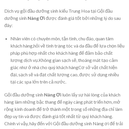
Dịch vụ gội đầu dưỡng sinh kiểu Trung Hoa tại Gội đầu
dưỡng sinh
Nàng Ơi
được đánh giá tốt bởi những lý do sau
đây:
Nhân viên có chuyên môn, tận tình, chu đáo, quan tâm
khách hàng,hỏi về tình trạng tóc và da đầu để lựa chọn liệu
pháp phù hợp nhất cho khách hàng để đảm bảo chất
lượng dịch vụ.Không gian sạch sẽ, thoáng mát tạo cảm
giác như ở nhà cho quý khách hàngCơ sở vật chất hiện
đại, sạch sẽ và đạt chất lượng cao, được sử dụng nhiều
tại các spa lớn trên cả nước.
Gội đầu dưỡng sinh
Nàng Ơi
luôn lấy sự hài lòng của khách
hàng làm những bậc thang để ngày càng phát triển hơn, mở
rộng kinh doanh để trở thành một trong số những địa chỉ làm
đẹp uy tín và được đánh giá tốt nhất từ quý khách hàng.
Chính vì vậy, hãy đến với Gội đầu dưỡng sinh Nàng ơi để trải