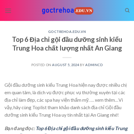
Skip
to
content
GOCTREHOA.EDU.VN
Top 6 Địa chỉ gội đầu dưỡng sinh kiểu
Trung Hoa chất lượng nhất An Giang
POSTED ON
AUGUST 5, 2024
BY
ADMINCD
Gội đầu dưỡng sinh kiểu Trung Hoa hiện nay được nhiều chị
em quan tâm, là dịch vụ được phục vụ thường xuyên tại các
địa chỉ làm đẹp, các spa hay viện thẩm mỹ.
… xem thêm…
Vì
vậy, hãy cùng Toplist tham khảo danh sách địa chỉ Gội đầu
dưỡng sinh kiểu Trung Hoa uy tín nhất tại An Giang nhé!
Bạn đang đọc:
Top 6 Địa chỉ gội đầu dưỡng sinh kiểu Trung