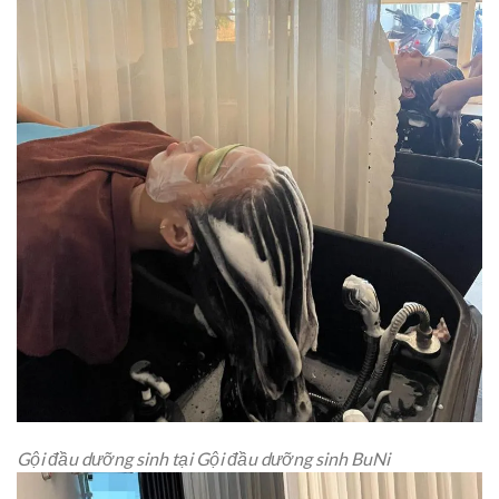
Gội đầu dưỡng sinh tại Gội đầu dưỡng sinh BuNi