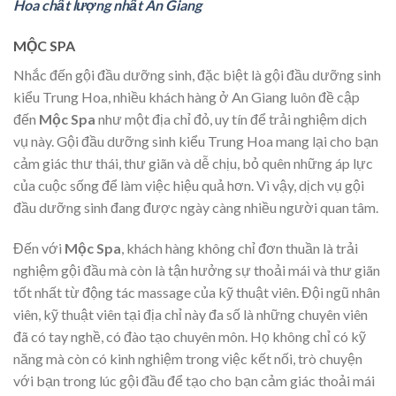
Hoa chất lượng nhất An Giang
MỘC SPA
Nhắc đến gội đầu dưỡng sinh, đặc biệt là gội đầu dưỡng sinh
kiểu Trung Hoa, nhiều khách hàng ở An Giang luôn đề cập
đến
Mộc Spa
như một địa chỉ đỏ, uy tín để trải nghiệm dịch
vụ này. Gội đầu dưỡng sinh kiểu Trung Hoa mang lại cho bạn
cảm giác thư thái, thư giãn và dễ chịu, bỏ quên những áp lực
của cuộc sống để làm việc hiệu quả hơn. Vì vậy, dịch vụ gội
đầu dưỡng sinh đang được ngày càng nhiều người quan tâm.
Đến với
Mộc Spa
, khách hàng không chỉ đơn thuần là trải
nghiệm gội đầu mà còn là tận hưởng sự thoải mái và thư giãn
tốt nhất từ động tác massage của kỹ thuật viên. Đội ngũ nhân
viên, kỹ thuật viên tại địa chỉ này đa số là những chuyên viên
đã có tay nghề, có đào tạo chuyên môn. Họ không chỉ có kỹ
năng mà còn có kinh nghiệm trong việc kết nối, trò chuyện
với bạn trong lúc gội đầu để tạo cho bạn cảm giác thoải mái