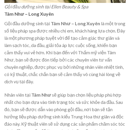
Gội đầu dưỡng sinh tại Ellen Beauty & Spa
Tâm Như – Long Xuyên
Gội đầu dưỡng sinh tại
Tâm Như – Long Xuyên
là một trong
số liệu pháp spa được nhiều chị em, khách hàng lựa chọn. Đây
là một phương pháp tuyệt vời để tạo cảm giác thư giãn và
làm sạch tóc, da đầu, giải tỏa áp lực cuộc sống, khiến bạn
cảm thấy vui vẻ hơn. Khi bạn đến với Thẩm mỹ viện Tâm
Như, bạn sẽ được đón tiếp bởi các chuyên viên tư vấn
chuyên nghiệp, được phục vụ bởi những nhân viên nhiệt tình,
có kỹ thuật, chắc chắn bạn sẽ cảm thấy vô cùng hài lòng về
dịch vụ tại đây.
Nhân viên tại
Tâm Như
sẽ giúp bạn chọn liệu pháp phù hợp
nhất cho bạn dựa vào tình trạng tóc và sức khỏe da đầu. Sau
đó, bạn sẽ được dẫn vào phòng gội đầu, nơi bạn sẽ tận
hưởng liệu pháp dưỡng sinh kiểu Trung Hoa thư giãn và độc
đáo này. Kỹ thuật viên sẽ sử dụng các sản phẩm chăm sóc tóc