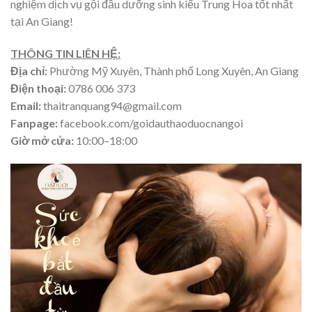
nghiệm dịch vụ gội đầu dưỡng sinh kiểu Trung Hoa tốt nhất
tại An Giang!
THÔNG TIN LIÊN HỆ:
Địa chỉ:
Phường Mỹ Xuyên, Thành phố Long Xuyên, An Giang
Điện thoại:
0786 006 373
Email:
thaitranquang94@gmail.com
Fanpage:
facebook.com/goidauthaoduocnangoi
Giờ mở cửa:
10:00–18:00