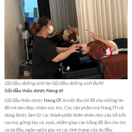
Gội đầu dưỡng sinh tại Gội đầu dưỡng sinh BuNi
Gội đầu thảo dược Nàng ơi
Gội đầu thảo dược
Nàng Ơi
là một địa chỉ đỏ cho những tín
đồ mê làm đẹp, chăm sóc tóc. Các sản phẩm mà Nàng Ơi sử
dụng được làm từ các thành phần thiên nhiên như cây bồ kết,
rau má, gừng tây và, xoài,..nhằm giúp cân bằng độ ẩm cho tóc
và da đầu, ngăn ngừa gàu và các tình trạng của da đầu.