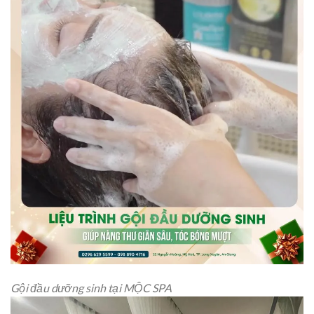
Gội đầu dưỡng sinh tại MỘC SPA