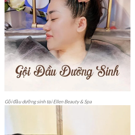
Gội đầu dưỡng sinh tại Ellen Beauty & Spa