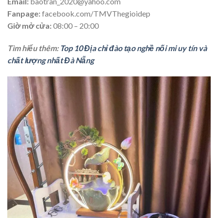
Email:
baotran_2020@yahoo.com
Fanpage:
facebook.com/TMVThegioidep
Giờ mở cửa:
08:00 – 20:00
Tìm hiểu thêm:
Top 10 Địa chỉ đào tạo nghề nối mi uy tín và
chất lượng nhất Đà Nẵng