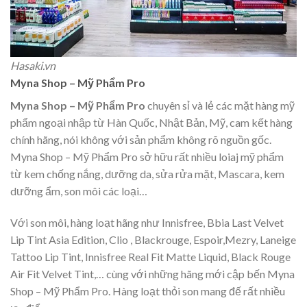
Hasaki.vn
Myna Shop – Mỹ Phẩm Pro
Myna Shop – Mỹ Phẩm Pro
chuyên sỉ và lẻ các mặt hàng mỹ
phẩm ngoại nhập từ Hàn Quốc, Nhật Bản, Mỹ, cam kết hàng
chính hãng, nói không với sản phẩm không rõ nguồn gốc.
Myna Shop – Mỹ Phẩm Pro sở hữu rất nhiều loiaj mỹ phẩm
từ kem chống nắng, dưỡng da, sửa rửa mặt, Mascara, kem
dưỡng ẩm, son môi các loại…
Với son môi, hàng loạt hãng như Innisfree, Bbia Last Velvet
Lip Tint Asia Edition, Clio , Blackrouge, Espoir,Mezry, Laneige
Tattoo Lip Tint, Innisfree Real Fit Matte Liquid, Black Rouge
Air Fit Velvet Tint,… cùng với những hãng mới cập bến Myna
Shop – Mỹ Phẩm Pro. Hàng loạt thỏi son mang đế rất nhiều