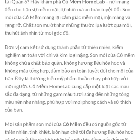
tại Quận 6? Hãy khám phá
Cỏ Mềm HomeLab
– nơi mang
đến cho bạn sự mềm mại, tự nhiên và an toàn tuyệt đối. Son
môi của Cỏ Mềm mang lại cảm giác mềm mại, mịn màng và
rạng rỡ. Chất son mướt như những thước lụa lướt qua môi,
thu hút ánh nhìn từ mọi góc độ.
Đơn vị cam kết sử dụng thành phần từ thiên nhiên, kiểm
nghiệm an toàn với chì và kim loại nặng. Son môi của Cỏ mềm
không chứa chất bảo quản, không hương liệu hóa học và
không màu tổng hợp, đảm bảo an toàn tuyệt đối cho môi của
bạn. Đây là thương hiệu mỹ phẩm thuần chay, phù hợp với
mọi người. Cỏ Mềm HomeLab cung cấp một loạt các màu
sắc đa dạng, từ những gam màu tươi sáng đến những tông
màu nền nhẹ nhàng, phù hợp với mọi phong cách và sở thích
của bạn.
Mọi sản phẩm son môi của
Cỏ Mềm
đều có nguồn gốc từ
thiên nhiên, tinh khiết, luôn hạn chế tối đa hương liệu hóa học
và các chất tồn dư khó phân hủy gây tác động xấu đến môi