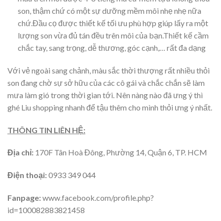
son, thậm chứ có một sự dưỡng mềm môi nhẹ nhẹ nữa
chứ.Đầu cọ được thiết kế tối ưu phù hợp giúp lấy ra một
lượng son vừa đủ tán đều trên môi của bạn.Thiết kế cầm
chắc tay, sang trọng, dễ thương, góc cạnh,… rất đa dạng
Với vẻ ngoài sang chảnh, màu sắc thời thượng rất nhiều thỏi
son đang chờ sự sở hữu của các cô gái và chắc chắn sẽ làm
mưa làm gió trong thời gian tới. Nên nàng nào đã ưng ý thì
ghé Liu shopping nhanh để tậu thêm cho mình thỏi ưng ý nhất.
THÔNG TIN LIÊN HỆ:
Địa chỉ:
170F Tân Hoà Đông, Phường 14, Quận 6, TP. HCM
Điện thoại:
0933 349 044
Fanpage:
www.facebook.com/profile.php?
id=100082883821458