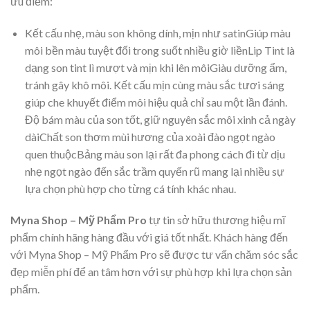
ưu điểm:
Kết cấu nhẹ, màu son không dính, mịn như satinGiúp màu
môi bền màu tuyệt đối trong suốt nhiều giờ liềnLip Tint là
dạng son tint lì mượt và mịn khi lên môiGiàu dưỡng ẩm,
tránh gây khô môi. Kết cấu mịn cùng màu sắc tươi sáng
giúp che khuyết điểm môi hiệu quả chỉ sau một lần đánh.
Độ bám màu của son tốt, giữ nguyên sắc môi xinh cả ngày
dàiChất son thơm mùi hương của xoài đào ngọt ngào
quen thuộcBảng màu son lại rất đa phong cách đi từ dịu
nhẹ ngọt ngào đến sắc trầm quyến rũ mang lại nhiều sự
lựa chọn phù hợp cho từng cá tính khác nhau.
Myna Shop – Mỹ Phẩm Pro
tự tin sở hữu thương hiệu mĩ
phẩm chính hãng hàng đầu với giá tốt nhất. Khách hàng đến
với Myna Shop – Mỹ Phẩm Pro sẽ được tư vấn chăm sóc sắc
đẹp miễn phí để an tâm hơn với sự phù hợp khi lựa chọn sản
phẩm.