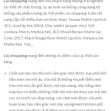
Liu shopping
mang đến cho khách hàng những trải nghiệm
ưu Việt về chất lượng, sự an toàn và những công dụng từ
những sản phẩm mang lại. Mỹ phẩm Liu shopping là địa chỉ
cung cấp rất nhiều loại son khác nhau: Yosuaa Matte Lipstick,
3CE cloud lip tint, BBIA, Dior addict lacquer stick 524
coolista, Merzy Mellow tint, 3CE Mood Recipe Matte Lip
Color 2017, Black Rouge Rose Velvet Lipstick, Peripera Ink
Matte Blur Tint,…
Liu shopping
mang đến những ưu điểm của các thỏi son
hãng:
Chất son tạo cho đôi môi cảm giác như được bao phủ bởi
tấm màn che mờ ảo, che mờ đi những khuyết điểm nhẹ
trên môi mà vẫn giữ được nét mịn màng, nhẹ bẫng như
mây.Son có nhiều dưỡng chất nên môi khi thoa son trở nên
cực kì mướt và căng mọng, các rãnh môi được che phủ
hoàn toàn, tạo cảm giác môi dày và pigment hơnSon giữ
màu trên môi được 4-8 tiếng mà cứ mềm tựa không thoa