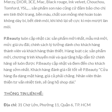
Merzy, DIOR, 3CE, Mac, Black rouge, Ink velvet, Chouchou,
Tomford, YSL,… sản phẩm son nào cũng cứ đảm bảo cho chị
em tính thời trang, bền màu, chất son mỏng nhẹ hoàn toàn
không dày bí, bết dính môi, khi khô lại sẽ cực kì mịn mượt làn
môi.
P.Beauty
luôn cập nhật các sản phẩm mới nhất, mẫu mã mới,
mức giá ưu đãi, chính sách lý tưởng dành cho khách hàng
thành viên và khách hàng thân thiết. Hàng loạt các sản phẩm
mới, chương trình khuyến mãi và quà tặng hấp dẫn từ chính
hãng sẽ luôn được P.Beauty cập nhật và đem đến cho khách
hàng sớm nhất. Khách hàng đánh giá rất tốt về P.Beauty “Cửa
hàng đa dạng mặt hàng, giá cả phải chăng. Nhân viên thân
thiện tư vấn nhiệt tình, sẽ ủng hộ shop dài.”
THÔNG TIN LIÊN HỆ:
Địa chỉ:
31 Chợ Lớn, Phường 11, Quận 6, TP. HCM