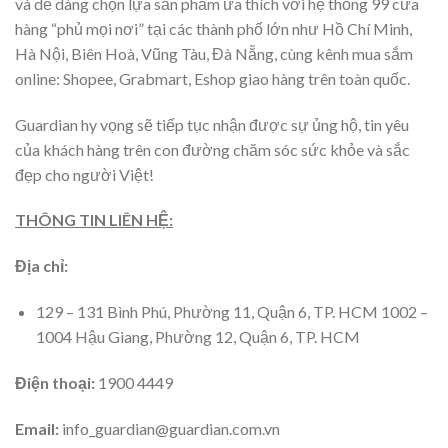
và dễ dàng chọn lựa sản phẩm ưa thích với hệ thống 99 cửa
hàng “phủ mọi nơi” tại các thành phố lớn như Hồ Chí Minh,
Hà Nội, Biên Hoà, Vũng Tàu, Đà Nẵng, cùng kênh mua sắm
online: Shopee, Grabmart, Eshop giao hàng trên toàn quốc.
Guardian hy vọng sẽ tiếp tục nhận được sự ủng hộ, tin yêu
của khách hàng trên con đường chăm sóc sức khỏe và sắc
đẹp cho người Việt!
THÔNG TIN LIÊN HỆ:
Địa chỉ:
129 – 131 Bình Phú, Phường 11, Quận 6, TP. HCM 1002 –
1004 Hậu Giang, Phường 12, Quận 6, TP. HCM
Điện thoại:
1900 4449
Email:
info_guardian@guardian.com.vn