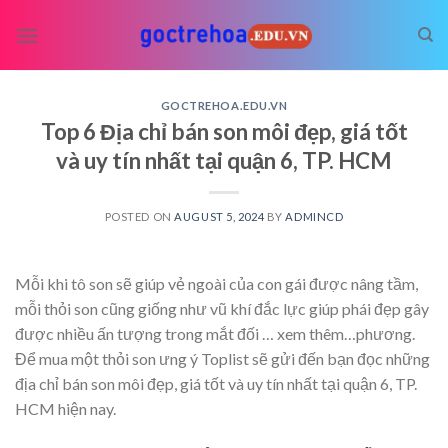
Skip
to
content
GOCTREHOA.EDU.VN
Top 6 Địa chỉ bán son môi đẹp, giá tốt
và uy tín nhất tại quận 6, TP. HCM
POSTED ON
AUGUST 5, 2024
BY
ADMINCD
Mỗi khi tô son sẽ giúp vẻ ngoài của con gái được nâng tầm,
mỗi thỏi son cũng giống như vũ khí đắc lực giúp phái đẹp gây
được nhiều ấn tượng trong mắt đối
… xem thêm…
phương.
Để mua một thỏi son ưng ý Toplist sẽ gửi đến bạn đọc những
địa chỉ bán son môi đẹp, giá tốt và uy tín nhất tại quận 6, TP.
HCM hiện nay.