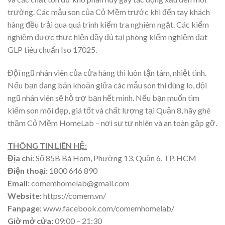
trường. Các mẫu son của Cỏ Mềm trước khi đến tay khách
hàng đều trải qua quá trình kiểm tra nghiêm ngặt. Các kiểm
nghiệm được thực hiện đầy đủ tại phòng kiểm nghiệm đạt
GLP tiêu chuẩn Iso 17025.
Đội ngũ nhân viên của cửa hàng thì luôn tận tâm, nhiệt tình.
Nếu bạn đang băn khoăn giữa các mẫu son thì đùng lo, đội
ngũ nhân viên sẽ hỗ trợ bạn hết mình. Nếu bạn muốn tìm
kiếm son môi đẹp, giá tốt và chất lượng tại Quận 8, hãy ghé
thăm Cỏ Mềm HomeLab – nơi sự tự nhiên và an toàn gặp gỡ.
THÔNG TIN LIÊN HỆ:
Địa chỉ:
Số 85B Bà Hom, Phường 13, Quận 6, TP. HCM
Điện thoại:
1800 646 890
Email:
comemhomelab@gmail.com
Website:
https://comem.vn/
Fanpage:
www.facebook.com/comemhomelab/
Giờ mở cửa:
09:00 – 21:30