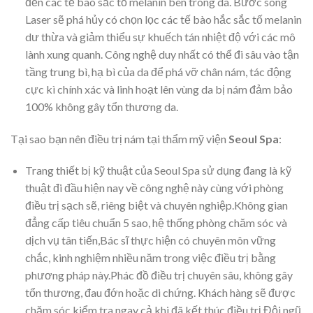
đến các tế bào sắc tố melanin bên trong da. Bước sóng
Laser sẽ phá hủy có chọn lọc các tế bào hắc sắc tố melanin
dư thừa và giảm thiểu sự khuếch tán nhiệt độ với các mô
lành xung quanh. Công nghệ duy nhất có thể đi sâu vào tận
tầng trung bì, hạ bì của da để phá vỡ chân nám, tác động
cực kì chính xác và linh hoạt lên vùng da bị nám đảm bảo
100% không gây tổn thương da.
Tại sao bạn nên điều trị nám tại thẩm mỹ viện
Seoul Spa
:
Trang thiết bị kỹ thuật của Seoul Spa sử dụng đang là kỹ
thuật đi đầu hiện nay về công nghệ này cùng với phòng
điều trị sạch sẽ, riêng biệt và chuyên nghiệp.Không gian
đẳng cấp tiêu chuẩn 5 sao, hệ thống phòng chăm sóc và
dịch vụ tân tiến,Bác sĩ thực hiện có chuyên môn vững
chắc, kinh nghiệm nhiều năm trong việc điều trị bằng
phương pháp này.Phác đồ điều trị chuyên sâu, không gây
tổn thương, đau đớn hoặc di chứng. Khách hàng sẽ được
chăm sóc kiểm tra ngay cả khi đã kết thúc điều trị.Đội ngũ