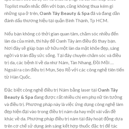
Toplist muốn nhắc đến với bạn, cũng không thua kém gì
những spa ở trên,
Oanh Tây Beauty & Spa
đã và đang dần
đánh dấu thương hiệu tại quận Bình Thạnh, Tp HCM.
Nếu bạn không có thời gian quan tâm, chăm sóc nhiều đến
làn da của mình, thì hãy để Oanh Tây
àm điều đó thay bạn.
Nơi đây sẽ giúp bạn sở hữu một làn da mặt khỏe đẹp, sáng
ngời và tràn đầy sức sống.
Tại đây chuyên chăm sóc và điều
trị da, các bệnh lí về da như Nám, Tàn Nhang, Đồi Mồi …
Ngoài ra còn điều trị Mụn, Sẹo Rỗ với các công nghệ tiên tiến
từ Hàn Quốc.
Đặc biệt công nghệ điều trị Nám bằng laser tại
Oanh Tây
Beauty & Spa
đang được rất nhiều chị em phụ nữ tin tưởng
và điều trị. Phương pháp này là việc ứng dụng công nghệ làm
đẹp hiện đại vào trong điều trị nám da hay một vài vấn đề
khác về da. Phương pháp điều trị nám tại đây hoạt động dựa
trên cơ chế sử dụng ánh sáng kết hợp thuốc đặc trị để tác