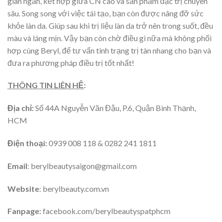
gian ngắn, kết hợp giữa CN cao và sản phẩm đặc trị chuyên
sâu. Song song với việc tái tạo, bạn còn được nâng đỡ sức
khỏe làn da. Giúp sau khi trị liệu làn da trở nên trong suốt, đều
màu và láng mịn. Vậy bạn còn chờ điều gì nữa mà không phối
hợp cùng Beryl, để tư vấn tình trạng trị tàn nhang cho bạn và
đưa ra phương pháp điều trị tốt nhất!
THÔNG TIN LIÊN HỆ
:
Địa chỉ:
Số 44A Nguyễn Văn Đậu, P.6, Quận Bình Thạnh,
HCM
Điện thoại:
0939 008 118 & 0282 241 1811
Email
: berylbeautysaigon@gmail.com
Website
: berylbeauty.com.vn
Fanpage:
facebook.com/berylbeautyspatphcm