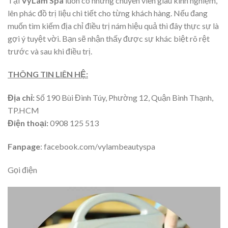
Tại
VyLam Spa
luôn có những chuyên viên giàu kinh nghiệm,
lên phác đồ trị liệu chi tiết cho từng khách hàng. Nếu đang
muốn tìm kiếm địa chỉ điều trị nám hiệu quả thì đây thực sự là
gợi ý tuyệt vời. Bạn sẽ nhận thấy được sự khác biệt rõ rệt
trước và sau khi điều trị.
THÔNG TIN LIÊN HỆ:
Địa chỉ:
Số
190 Bùi Đình Túy, Phường 12, Quận Bình Thạnh,
TP.HCM
Điện thoại:
0908 125 513
Fanpage
: facebook.com/vylambeautyspa
Gọi điện