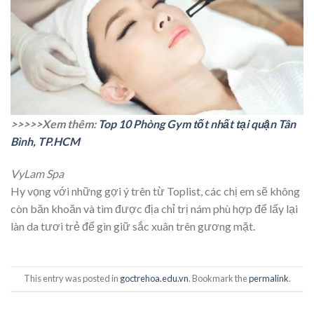
>>>>>Xem thêm:
Top 10 Phòng Gym tốt nhất tại quận Tân
Bình, TP.HCM
VyLam Spa
Hy vọng với những gợi ý trên từ Toplist, các chị em sẽ không
còn băn khoăn và tìm được địa chỉ trị nám phù hợp để lấy lại
làn da tươi trẻ để gìn giữ sắc xuân trên gương mặt.
This entry was posted in
goctrehoa.edu.vn
. Bookmark the
permalink
.