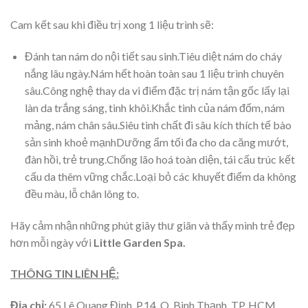
Cam kết sau khi điều trị xong 1 liệu trình sẽ:
Đánh tan nám do nội tiết sau sinh.Tiêu diệt nám do cháy
nắng lâu ngày.Nám hết hoàn toàn sau 1 liệu trình chuyên
sâu.Công nghệ thay da vi điểm đặc trị nám tận gốc lấy lại
làn da trắng sáng, tinh khôi.Khắc tinh của nám đốm, nám
mảng, nám chân sâu.Siêu tinh chất đi sâu kích thích tế bào
sản sinh khoẻ mạnhDưỡng ẩm tối đa cho da căng mướt,
đàn hồi, trẻ trung.Chống lão hoá toàn diện, tái cấu trúc kết
cấu da thêm vững chắc.Loại bỏ các khuyết điểm da không
đều màu, lỗ chân lông to.
Hãy cảm nhận những phút giây thư giãn và thấy mình trẻ đẹp
hơn mỗi ngày với
Little Garden Spa.
THÔNG TIN LIÊN HỆ:
Địa chỉ:
65 Lê Quang Định, P.14, Q. Bình Thạnh, TP. HCM