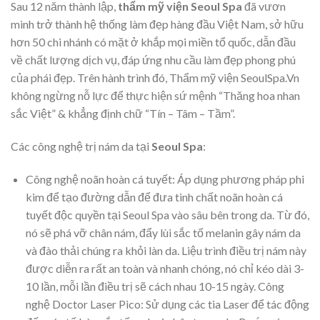
Sau 12 năm thành lập,
t
hẩm mỹ viện Seoul Spa
đã vươn
mình trở thành hệ thống làm đẹp hàng đầu Việt Nam, sở hữu
hơn 50 chi nhánh có mặt ở khắp mọi miền tổ quốc, dẫn đầu
về chất lượng dịch vụ, đáp ứng nhu cầu làm đẹp phong phú
của phái đẹp. Trên hành trình đó, Thẩm mỹ viện SeoulSpa.Vn
không ngừng nỗ lực để thực hiện sứ mệnh “Thăng hoa nhan
sắc Việt” & khẳng định chữ “Tín – Tâm – Tầm”.
Các công nghệ trị nám da tại
Seoul Spa
:
Công nghệ noãn hoàn cá tuyết: Áp dụng phương pháp phi
kim để tạo đường dẫn để đưa tinh chất noãn hoàn cá
tuyết độc quyền tại Seoul Spa vào sâu bên trong da. Từ đó,
nó sẽ phá vỡ chân nám, đẩy lùi sắc tố melanin gây nám da
và đào thải chúng ra khỏi làn da. Liệu trình điều trị nám này
được diễn ra rất an toàn và nhanh chóng, nó chỉ kéo dài 3-
10 lần, mỗi lần điều trị sẽ cách nhau 10-15 ngày. Công
nghệ Doctor Laser Pico: Sử dụng các tia Laser để tác động