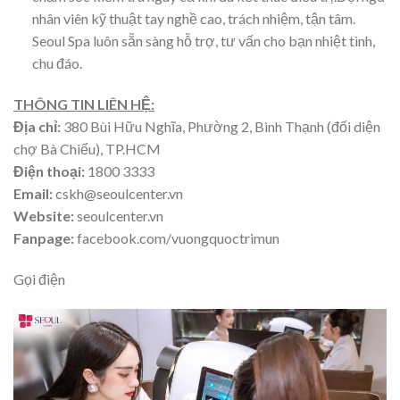
nhân viên kỹ thuật tay nghề cao, trách nhiệm, tận tâm.
Seoul Spa luôn sẵn sàng hỗ trợ, tư vấn cho bạn nhiệt tình,
chu đáo.
THÔNG TIN LIÊN HỆ:
Địa chỉ:
380 Bùi Hữu Nghĩa, Phường 2, Bình Thạnh (đối diện
chợ Bà Chiểu), TP.HCM
Điện thoại:
1800 3333
Email:
cskh@seoulcenter.vn
Website:
seoulcenter.vn
Fanpage:
facebook.com/vuongquoctrimun
Gọi điện