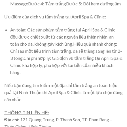
MassageBước 4: Tắm trắngBước 5: Bôi kem dưỡng ẩm
Ưu điểm của dịch vụ tắm trắng tại April Spa & Clinic:
An toàn: Các sản phẩm tắm trắng tại April Spa & Clinic
đều được chiết xuất từ các nguyên liệu thiên nhiên, an
toàn cho da, không gây kích ứng.Hiệu quả nhanh chóng:
Chỉ sau một liệu trình tắm trắng, da sẽ trắng sáng lên từ 2-
3 tông.Chi phí hợp lý: Giá dịch vụ tắm trắng tại April Spa &
Clinic khá hợp lý, phù hợp với túi tiền của nhiều khách
hàng.
Nếu bạn đang tìm kiếm một địa chỉ tắm trắng an toàn, hiệu
quả tại Ninh Thuận thì April Spa & Clinic là một lựa chọn đáng
cân nhắc.
THÔNG TIN LIÊN HỆ:
Địa chỉ:
121 Quang Trung, P. Thanh Son, TP. Phan Rang –
Tháp Chàm, Ninh Thuận