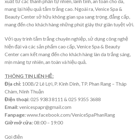
xuất từ các thành phần tự nhiên, lành tính, an toàn cho da,
mang lại hiệu quả tắm trắng cao. Ngoài ra, Venice Spa &
Beauty Center sở hữu không gian spa sang trọng, đẳng cấp,
mang đến cho khách hàng những phút giây thư giãn tuyệt vời.
Với quy trình tắm trắng chuyên nghiệp, sử dụng công nghệ
hiện đại và các sản phẩm cao cấp, Venice Spa & Beauty
Center cam kết mang đến cho khách hàng làn da trắng sáng,
mịn màng tự nhiên, an toàn và hiệu quả.
THÔNG TIN LIÊN HỆ:
Địa chỉ:
100B/2 Lê Lợi, P. Kinh Dinh, TP. Phan Rang – Tháp
Chàm, Ninh Thuận
Điện thoại:
025 9383 8111 & 025 9355 3688
Email:
venicespapr@gmail.com
Fanpage:
www.facebook.com/VeniceSpaPhanRang
Giờ mở cửa:
08:00 – 19:00
Gọi điện