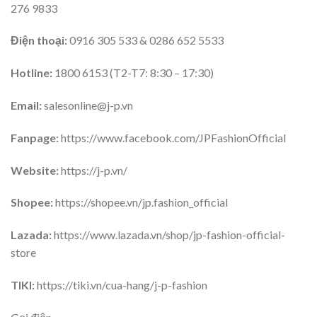
276 9833
Điện thoại:
0916 305 533 & 0286 652 5533
Hotline:
1800 6153 (T2-T7: 8:30 – 17:30)
Email:
salesonline@j-p.vn
Fanpage:
https://www.facebook.com/JPFashionOfficial
Website:
https://j-p.vn/
Shopee:
https://shopee.vn/jp.fashion_official
Lazada:
https://www.lazada.vn/shop/jp-fashion-official-
store
TIKI:
https://tiki.vn/cua-hang/j-p-fashion