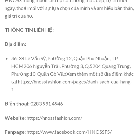
HNOSS mong muốn cho họ cảm hứng mặc đẹp, tự tin mỗi
ngày, thoải mái với sự lựa chọn của mình và am hiểu bản thân,
giá trị của họ.
THÔNG TIN LIÊN HỆ:
Địa điểm:
36-38 Lê Văn Sỹ, Phường 12, Quận Phú Nhuận, TP
HCM206 Nguyễn Trãi, Phường 3, Q.5204 Quang Trung,
Phường 10, Quận Gò VấpXem thêm một số địa điểm khác
tại https://hnossfashion.com/pages/danh-sach-cua-hang-
1
Điện thoại:
0283 991 4946
Website:
https://hnossfashion.com/
Fanpage:
https://www.facebook.com/HNOSSFS/