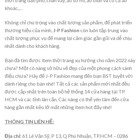
thời trang dạo phố, chân váy, áo sơ mi, áo thun và có cả áo
khoác,…
Không chỉ chú trọng vào chất lượng sản phẩm, để phát triển
thương hiệu của mình,
J-P Fashion
còn luôn tập trung vào
chất lượng phục vụ để mang lại cảm giác gần gũi và dễ chịu
nhất dành cho khách hàng.
Bạn đã tìm được item thời trang xu hướng cho năm 2022 này
chưa? Một cô nàng sở hữu vẻ đẹp của một phong cách sành
điệu chưa? Hãy để J-P Fashion mang đến bạn BST tuyệt vời
dành riêng cho bạn nhé! Tất cả các sản phẩm mới nhất đều
được cập nhật trên toàn bộ hệ thống 14 cửa hàng tại TP.
HCM và các tỉnh lân cận. Các nàng có thể yên tâm đến cửa
hàng gần nhất kẻo lỡ mất những item hot đấy nhé!
THÔNG TIN LIÊN HỆ:
Địa chỉ:
61 Lê Văn Sỹ, P 13, Q Phú Nhuận, TP.HCM – 0286