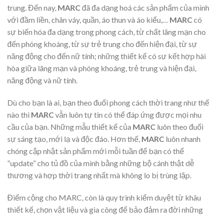
trung. Đến nay,
MARC
đã đa dạng hoá các sản phẩm của mình
với đầm liền, chân váy, quần, áo thun và áo kiểu,…
MARC
có
sự biến hóa đa dạng trong phong cách, từ chất lãng mạn cho
đến phóng khoáng, từ sự trẻ trung cho đến hiện đại, từ sự
năng động cho đến nữ tính; những thiết kế có sự kết hợp hài
hòa giữa lãng mạn và phóng khoáng, trẻ trung và hiện đại,
năng động và nữ tính.
Dù cho bạn là ai, bạn theo đuổi phong cách thời trang như thế
nào thì
MARC
vẫn luôn tự tin có thể đáp ứng được mọi nhu
cầu của bạn. Những mẫu thiết kế của
MARC
luôn theo đuổi
sự sáng tạo, mới lạ và độc đáo. Hơn thế,
MARC
luôn nhanh
chóng cập nhật sản phẩm mới mỗi tuần để bạn có thể
“update” cho tủ đồ của mình bằng những bộ cánh thật dễ
thương và hợp thời trang nhất mà không lo bị trùng lặp.
Điểm cộng cho MARC, còn là quy trình kiểm duyệt từ khâu
thiết kế, chọn vật liệu và gia công để bảo đảm ra đời những