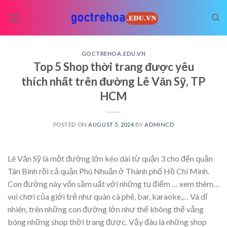
Skip
to
content
GOCTREHOA.EDU.VN
Top 5 Shop thời trang được yêu
thích nhất trên đường Lê Văn Sỹ, TP
HCM
POSTED ON
AUGUST 5, 2024
BY
ADMINCD
Lê Văn Sỹ là một đường lớn kéo dài từ quận 3 cho đến quận
Tân Bình rồi cả quận Phú Nhuận ở Thành phố Hồ Chí Minh.
Con đường này vốn sầm uất với những tụ điểm
… xem thêm…
vui chơi của giới trẻ như quán cà phê, bar, karaoke,… Và dĩ
nhiên, trên những con đường lớn như thế không thể vắng
bóng những shop thời trang được. Vậy đâu là những shop