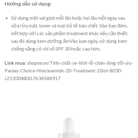
Hướng dẫn sử dụng:
Sử dụng một vài giọt mỗi lần hoặc hai lần mỗi ngày sau
sữa rửa mặt, toner và loại bỏ tế bào chết. Vào ban đêm,
kết hợp với các sản phẩm treatment khác nếu cần thiết,
sau đó dùng kem dưỡng ẩmVào ban ngày, sử dụng kem
chống nắng có chỉ số SPF 30 hoặc cao hơn.
Link mua:
shopee.vn/Tinh-chất-se-khít-lỗ-chân-lông-tối-ưu-
Paulas-Choice-Niacinamide-20-Treatment-20ml-8030-
i.212004800.7634588917