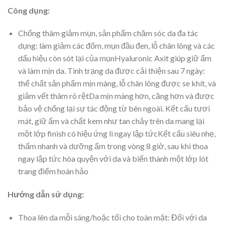
Công dụng:
Chống thâm giảm mụn, sản phẩm chăm sóc da đa tác
dụng: làm giảm các đốm, mụn đầu đen, lỗ chân lông và các
dấu hiệu còn sót lại của mụnHyaluronic Axit giúp giữ ẩm
và làm mịn da. Tình trạng da được cải thiện sau 7 ngày:
thể chất sản phẩm mịn màng, lỗ chân lông được se khít, và
giảm vết thâm rõ rệtDa mịn màng hơn, căng hơn và được
bảo vệ chống lại sự tác động từ bên ngoài. Kết cấu tươi
mát, giữ ẩm và chất kem như tan chảy trên da mang lại
một lớp finish có hiệu ứng lì ngay lập tứcKết cấu siêu nhẹ,
thấm nhanh và dưỡng ẩm trong vòng 8 giờ, sau khi thoa
ngay lập tức hòa quyện với da và biến thành một lớp lót
trang điểm hoàn hảo
Hướng dẫn sử dụng:
Thoa lên da mỗi sáng/hoặc tối cho toàn mặt: Đối với da