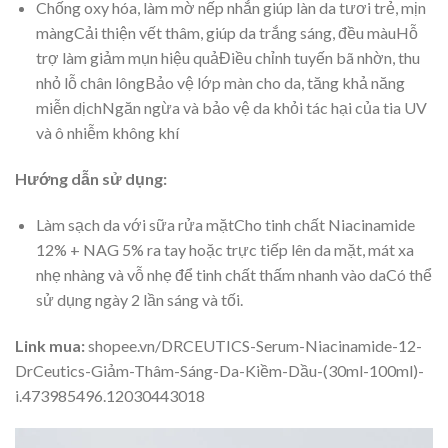
Chống oxy hóa, làm mờ nếp nhắn giúp làn da tươi trẻ, mịn
màngCải thiện vết thâm, giúp da trắng sáng, đều màuHỗ
trợ làm giảm mụn hiệu quảĐiều chỉnh tuyến bã nhờn, thu
nhỏ lỗ chân lôngBảo vệ lớp màn cho da, tăng khả năng
miễn dịchNgăn ngừa và bảo vệ da khỏi tác hại của tia UV
và ô nhiễm không khí
Hướng dẫn sử dụng:
Làm sạch da với sữa rửa mặtCho tinh chất Niacinamide
12% + NAG 5% ra tay hoặc trực tiếp lên da mặt, mát xa
nhẹ nhàng và vỗ nhẹ để tinh chất thấm nhanh vào daCó thể
sử dụng ngày 2 lần sáng và tối.
Link mua:
shopee.vn/DRCEUTICS-Serum-Niacinamide-12-
DrCeutics-Giảm-Thâm-Sáng-Da-Kiềm-Dầu-(30ml-100ml)-
i.473985496.12030443018