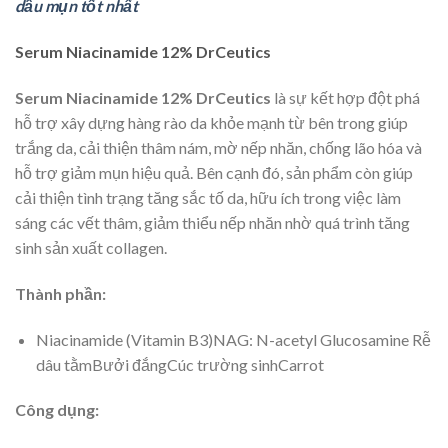
dầu mụn tốt nhất
Serum Niacinamide 12% DrCeutics
Serum Niacinamide 12% DrCeutics
là sự kết hợp đột phá
hỗ trợ xây dựng hàng rào da khỏe mạnh từ bên trong giúp
trắng da, cải thiện thâm nám, mờ nếp nhăn, chống lão hóa và
hỗ trợ giảm mụn hiệu quả. Bên cạnh đó, sản phẩm còn giúp
cải thiện tình trạng tăng sắc tố da, hữu ích trong việc làm
sáng các vết thâm, giảm thiểu nếp nhăn nhờ quá trình tăng
sinh sản xuất collagen.
Thành phần:
Niacinamide (Vitamin B3)NAG: N-acetyl Glucosamine Rễ
dâu tằmBưởi đắngCúc trường sinhCarrot
Công dụng: