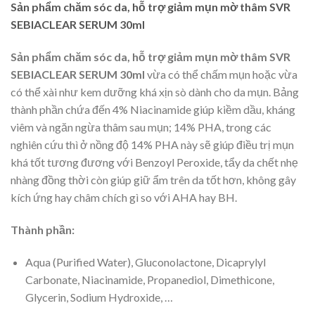
Sản phẩm chăm sóc da, hỗ trợ giảm mụn mờ thâm SVR
SEBIACLEAR SERUM 30ml
Sản phẩm chăm sóc da, hỗ trợ giảm mụn mờ thâm SVR
SEBIACLEAR SERUM 30ml
vừa có thể chấm mụn hoặc vừa
có thể xài như kem dưỡng khá xịn sò dành cho da mụn. Bảng
thành phần chứa đến 4% Niacinamide giúp kiềm dầu, kháng
viêm và ngăn ngừa thâm sau mụn; 14% PHA, trong các
nghiên cứu thì ở nồng độ 14% PHA này sẽ giúp điều trị mụn
khá tốt tương đương với Benzoyl Peroxide, tẩy da chết nhẹ
nhàng đồng thời còn giúp giữ ẩm trên da tốt hơn, không gây
kích ứng hay châm chích gì so với AHA hay BH.
Thành phần:
Aqua (Purified Water), Gluconolactone, Dicaprylyl
Carbonate, Niacinamide, Propanediol, Dimethicone,
Glycerin, Sodium Hydroxide, …