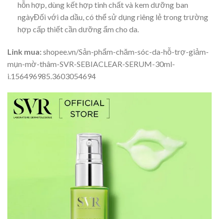
hỗn hợp, dùng kết hợp tinh chất và kem dưỡng ban
ngàyĐối với da dầu, có thể sử dụng riêng lẻ trong trường
hợp cấp thiết cần dưỡng ẩm cho da.
Link mua:
shopee.vn/Sản-phẩm-chăm-sóc-da-hỗ-trợ-giảm-
mụn-mờ-thâm-SVR-SEBIACLEAR-SERUM-30ml-
i.156496985.3603054694