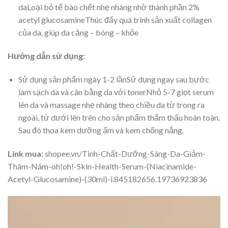
daLoại bỏ tế bào chết nhẹ nhàng nhờ thành phần 2%
acetyl glucosamineThúc đẩy quá trình sản xuất collagen
của da, giúp da căng – bóng – khỏe
Hướng dẫn sử dụng:
Sử dụng sản phẩm ngày 1-2 lầnSử dụng ngay sau bước
làm sạch da và cân bằng da với tonerNhỏ 5-7 giọt serum
lên da và massage nhẹ nhàng theo chiều da từ trong ra
ngoài, từ dưới lên trên cho sản phẩm thẩm thấu hoàn toàn.
Sau đó thoa kem dưỡng ẩm và kem chống nắng.
Link mua:
shopee.vn/Tinh-Chất-Dưỡng-Sáng-Da-Giảm-
Thâm-Nám-oh!oh!-Skin-Health-Serum-(Niacinamide-
Acetyl-Glucosamine)-(30ml)-i.845182656.19736923836