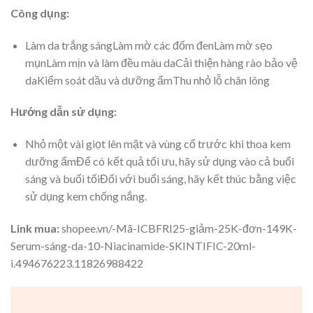
Công dụng:
Làm da trắng sángLàm mờ các đốm đenLàm mờ sẹo
mụnLàm mịn và làm đều màu daCải thiện hàng rào bảo vệ
daKiểm soát dầu và dưỡng ẩmThu nhỏ lỗ chân lông
Hướng dẫn sử dụng:
Nhỏ một vài giọt lên mặt và vùng cổ trước khi thoa kem
dưỡng ẩmĐể có kết quả tối ưu, hãy sử dụng vào cả buổi
sáng và buổi tốiĐối với buổi sáng, hãy kết thúc bằng việc
sử dụng kem chống nắng.
Link mua:
shopee.vn/-Mã-ICBFRI25-giảm-25K-đơn-149K-
Serum-sáng-da-10-Niacinamide-SKINTIFIC-20ml-
i.494676223.11826988422