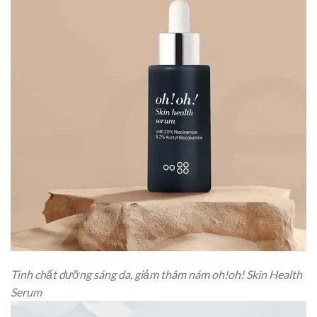
Tinh chất dưỡng sáng da, giảm thâm nám oh!oh! Skin Health
Serum