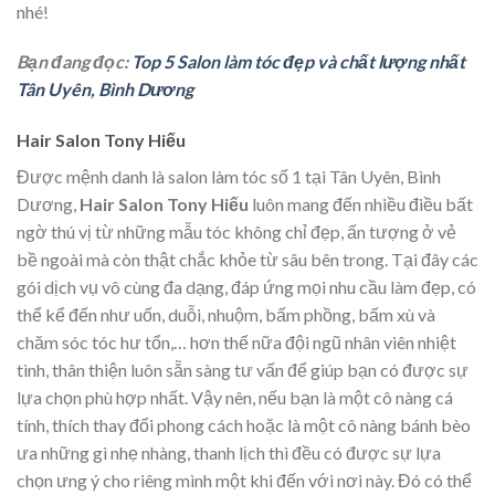
nhé!
Bạn đang đọc:
Top 5 Salon làm tóc đẹp và chất lượng nhất
Tân Uyên, Bình Dương
Hair Salon Tony Hiếu
Được mệnh danh là salon làm tóc số 1 tại Tân Uyên, Bình
Dương,
Hair Salon Tony Hiếu
luôn mang đến nhiều điều bất
ngờ thú vị từ những mẫu tóc không chỉ đẹp, ấn tượng ở vẻ
bề ngoài mà còn thật chắc khỏe từ sâu bên trong. Tại đây các
gói dịch vụ vô cùng đa dạng, đáp ứng mọi nhu cầu làm đẹp, có
thể kể đến như uốn, duỗi, nhuộm, bấm phồng, bấm xù và
chăm sóc tóc hư tổn,… hơn thế nữa đội ngũ nhân viên nhiệt
tình, thân thiện luôn sẵn sàng tư vấn để giúp bạn có được sự
lựa chọn phù hợp nhất. Vậy nên, nếu bạn là một cô nàng cá
tính, thích thay đổi phong cách hoặc là một cô nàng bánh bèo
ưa những gì nhẹ nhàng, thanh lịch thì đều có được sự lựa
chọn ưng ý cho riêng mình một khi đến với nơi này. Đó có thể