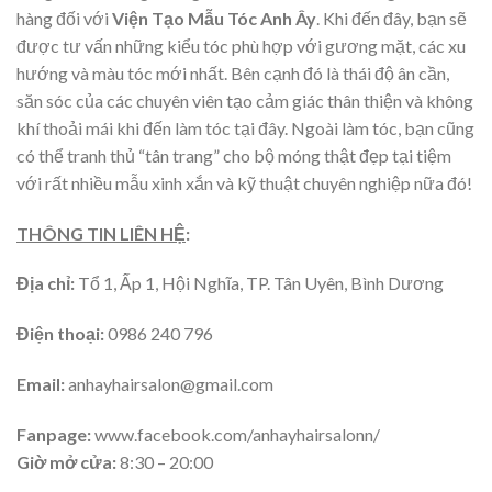
hàng đối với
Viện Tạo Mẫu Tóc Anh Ây
. Khi đến đây, bạn sẽ
được tư vấn những kiểu tóc phù hợp với gương mặt, các xu
hướng và màu tóc mới nhất. Bên cạnh đó là thái độ ân cần,
săn sóc của các chuyên viên tạo cảm giác thân thiện và không
khí thoải mái khi đến làm tóc tại đây. Ngoài làm tóc, bạn cũng
có thể tranh thủ “tân trang” cho bộ móng thật đẹp tại tiệm
với rất nhiều mẫu xinh xắn và kỹ thuật chuyên nghiệp nữa đó!
THÔNG TIN LIÊN HỆ
:
Địa chỉ:
Tổ 1, Ấp 1, Hội Nghĩa, TP. Tân Uyên, Bình Dương
Điện thoại:
0986 240 796
Email:
anhayhairsalon@gmail.com
Fanpage:
www.facebook.com/anhayhairsalonn/
Giờ mở cửa:
8:30 – 20:00