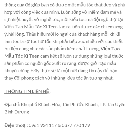
thông qua đó giúp bạn có được một mẫu tóc thật đẹp và phù
hợp với công việc của mình. Luôn sống với niềm đam mê và
sự nhiệt huyết với nghề tóc, mỗi kiểu tóc mà đội ngũ thợ tại
Viện Tạo Mẫu Tóc Xì Teen tạo ra luôn được các chị em ưng
ý, hài lòng. Thấu hiểu mối lo ngại của khách hàng mỗi khi đi
làm tóc là sợ tóc hư tổn khi phải tiếp xúc nhiều với các thiết
bị điện cũng như các sản phẩm kém chất lượng,
Viện Tạo
Mẫu Tóc Xì Teen
cam kết sẽ luôn sử dụng những loại thuốc,
sản phẩm có nguồn gốc xuất rõ ràng, được giới tạo mẫu
khuyên dùng. Đây thực sự là một nơi đáng tin cậy để bạn
thay đổi phong cách với những kiểu tóc ấn tượng nhất.
THÔNG TIN LIÊN HỆ
:
Địa chỉ:
Khu phố Khánh Hòa, Tân Phước Khánh, TP. Tân Uyên,
Bình Dương
Điện thoại:
0961 934 117 ‬& 0377 770 179