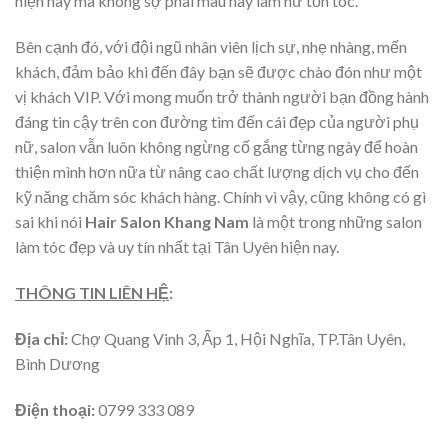
hiện nay mà không sợ phai màu hay làm hư tổn tóc.
Bên cạnh đó, với đội ngũ nhân viên lịch sự, nhẹ nhàng, mến
khách, đảm bảo khi đến đây bạn sẽ được chào đón như một
vị khách VIP. Với mong muốn trở thành người bạn đồng hành
đáng tin cậy trên con đường tìm đến cái đẹp của người phụ
nữ, salon vẫn luôn không ngừng cố gắng từng ngày để hoàn
thiện mình hơn nữa từ nâng cao chất lượng dịch vụ cho đến
kỹ năng chăm sóc khách hàng. Chính vì vậy, cũng không có gì
sai khi nói
Hair Salon Khang Nam
là một trong những salon
làm tóc đẹp và uy tín nhất tại Tân Uyên hiện nay.
THÔNG TIN LIÊN HỆ
:
Địa chỉ:
Chợ Quang Vinh 3, Ấp 1, Hội Nghĩa, TP.Tân Uyên,
Bình Dương
Điện thoại:
0799 333 089