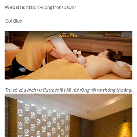
Website:
http://vuongtronspa.vn/
Gọi điện
Trụ sở của dịch vụ được thiết kế rất rộng rãi và thông thoáng.