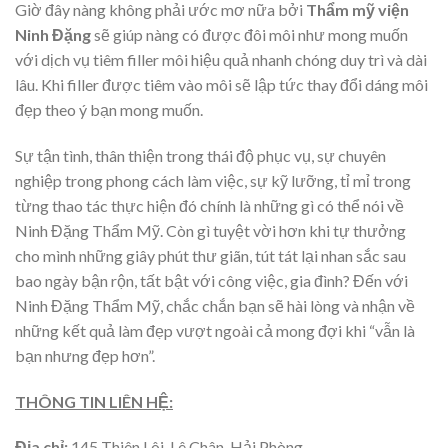
Giờ đây nàng không phải ước mơ nữa bởi
Thẩm mỹ viện
Ninh Đặng
sẽ giúp nàng có được đôi môi như mong muốn
với dịch vụ tiêm filler môi hiệu quả nhanh chóng duy trì và dài
lâu. Khi filler được tiêm vào môi sẽ lập tức thay đổi dáng môi
đẹp theo ý bạn mong muốn.
Sự tận tình, thân thiện trong thái độ phục vụ, sự chuyên
nghiệp trong phong cách làm việc, sự kỹ lưỡng, tỉ mỉ trong
từng thao tác thực hiện đó chính là những gì có thể nói về
Ninh Đặng Thẩm Mỹ. Còn gì tuyệt vời hơn khi tự thưởng
cho mình những giây phút thư giãn, tút tát lại nhan sắc sau
bao ngày bận rộn, tất bật với công việc, gia đình? Đến với
Ninh Đặng Thẩm Mỹ, chắc chắn bạn sẽ hài lòng và nhận về
những kết quả làm đẹp vượt ngoài cả mong đợi khi “vẫn là
bạn nhưng đẹp hơn”.
THÔNG TIN LIÊN HỆ:
Địa chỉ:
145 Thiên Lôi, Lê Chân, Hải Phòng