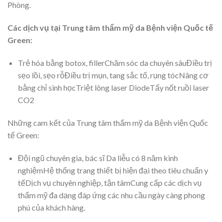
Phòng.
Các dịch vụ tại Trung tâm thẩm mỹ da Bệnh viện Quốc tế
Green:
Trẻ hóa bằng botox, fillerChăm sóc da chuyên sâuĐiều trị
sẹo lồi, sẹo rỗĐiều trị mụn, tang sắc tố, rụng tócNâng cơ
bằng chỉ sinh họcTriệt lông laser DiodeTẩy nốt ruồi laser
CO2
Những cam kết của Trung tâm thẩm mỹ da Bệnh viện Quốc
tế Green:
Đội ngũ chuyên gia, bác sĩ Da liễu có 8 năm kinh
nghiệmHệ thống trang thiết bị hiện đại theo tiêu chuẩn y
tếDịch vụ chuyên nghiệp, tận tâmCung cấp các dịch vụ
thẩm mỹ đa dạng đáp ứng các nhu cầu ngày càng phong
phú của khách hàng.