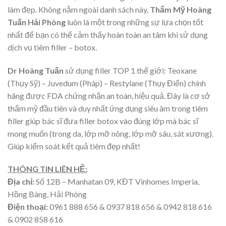
làm đẹp. Không nằm ngoài danh sách này,
Thẩm Mỹ Hoàng
Tuấn Hải Phòng
luôn là một trong những sự lựa chọn tốt
nhất để bạn có thể cảm thấy hoàn toàn an tâm khi sử dụng
dịch vụ tiêm filler – botox.
Dr Hoàng Tuấn
sử dụng filler TOP 1 thế giới: Teoxane
(Thụy Sỹ) – Juvedum (Pháp) – Restylane (Thụy Điển) chính
hãng được FDA chứng nhận an toàn, hiệu quả. Đây là cơ sở
thẩm mỹ đầu tiên và duy nhất ứng dụng siêu âm trong tiêm
filler giúp bác sĩ đưa filler botox vào đúng lớp mà bác sĩ
mong muốn (trong da, lớp mỡ nông, lớp mỡ sâu, sát xương).
Giúp kiểm soát kết quả tiêm đẹp nhất!
THÔNG TIN LIÊN HỆ:
Địa chỉ:
Số 12B – Manhatan 09, KĐT Vinhomes Imperia,
Hồng Bàng, Hải Phòng
Điện thoại:
0961 888 656 & 0937 818 656 & 0942 818 616
& 0902 858 616