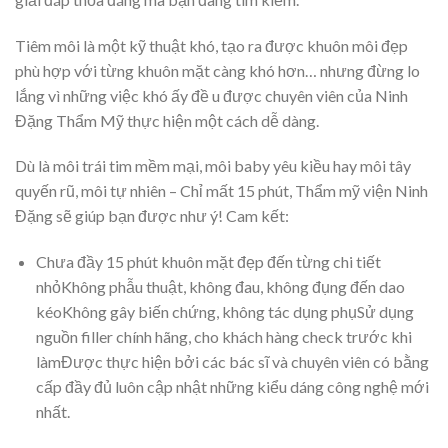
Tiêm môi là một kỹ thuật khó, tạo ra được khuôn môi đẹp
phù hợp với từng khuôn mặt càng khó hơn… nhưng đừng lo
lắng vì những việc khó ấy đề u được chuyên viên của Ninh
Đặng Thẩm Mỹ thực hiện một cách dễ dàng.
Dù là môi trái tim mềm mại, môi baby yêu kiều hay môi tây
quyến rũ, môi tự nhiên – Chỉ mất 15 phút, Thẩm mỹ viện Ninh
Đặng sẽ giúp bạn được như ý! Cam kết:
Chưa đầy 15 phút khuôn mặt đẹp đến từng chi tiết
nhỏKhông phẫu thuật, không đau, không đụng đến dao
kéoKhông gây biến chứng, không tác dụng phụSử dụng
nguồn filler chính hãng, cho khách hàng check trước khi
làmĐược thực hiện bởi các bác sĩ và chuyên viên có bằng
cấp đầy đủ luôn cập nhật những kiểu dáng công nghệ mới
nhất.