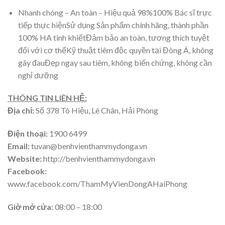
Nhanh chóng – An toàn – Hiệu quả 98%100% Bác sĩ trực
tiếp thực hiệnSử dụng Sản phẩm chính hãng, thành phần
100% HA tinh khiếtĐảm bảo an toàn, tương thích tuyệt
đối với cơ thểKỹ thuật tiêm độc quyền tại Đông Á, không
gây đauĐẹp ngay sau tiêm, không biến chứng, không cần
nghỉ dưỡng
THÔNG TIN LIÊN HỆ:
Địa chỉ:
Số 378 Tô Hiệu, Lê Chân, Hải Phòng
Điện thoại:
1900 6499
Email:
tuvan@benhvienthammydonga.vn
Website:
http://benhvienthammydonga.vn
Facebook:
www.facebook.com/ThamMyVienDongAHaiPhong
Giờ mở cửa:
08:00 – 18:00