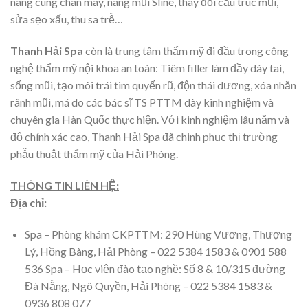
nâng cung chân mày, nâng mũi Sline, thay đổi cấu trúc mũi,
sửa sẹo xấu, thu sa trễ…
Thanh Hải Spa
còn là trung tâm thẩm mỹ đi đầu trong công
nghệ thẩm mỹ nội khoa an toàn: Tiêm filler làm đầy dáy tai,
sống mũi, tạo môi trái tim quyến rũ, độn thái dương, xóa nhăn
rãnh mũi, má do các bác sĩ TS PTTM dày kinh nghiệm và
chuyên gia Hàn Quốc thực hiện. Với kinh nghiệm lâu năm và
độ chính xác cao, Thanh Hải Spa đã chinh phục thị trường
phẫu thuật thẩm mỹ của Hải Phòng.
THÔNG TIN LIÊN HỆ:
Địa chỉ:
Spa – Phòng khám CKPTTM: 290 Hùng Vương, Thượng
Lý, Hồng Bàng, Hải Phòng – 022 5384 1583 & 0901 588
536 Spa – Học viện đào tạo nghề: Số 8 & 10/315 đường
Đà Nẵng, Ngô Quyền, Hải Phòng – 022 5384 1583 &
0936 808 077