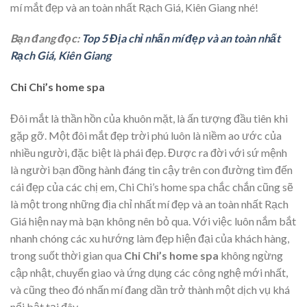
mí mắt đẹp và an toàn nhất Rạch Giá, Kiên Giang nhé!
Bạn đang đọc:
Top 5 Địa chỉ nhấn mí đẹp và an toàn nhất
Rạch Giá, Kiên Giang
Chi Chi’s home spa
Đôi mắt là thần hồn của khuôn mặt, là ấn tượng đầu tiên khi
gặp gỡ. Một đôi mắt đẹp trời phú luôn là niềm ao ước của
nhiều người, đặc biệt là phái đẹp. Được ra đời với sứ mệnh
là người bạn đồng hành đáng tin cậy trên con đường tìm đến
cái đẹp của các chị em, Chi Chi’s home spa chắc chắn cũng sẽ
là một trong những địa chỉ nhất mí đẹp và an toàn nhất Rạch
Giá hiện nay mà bạn không nên bỏ qua. Với việc luôn nắm bắt
nhanh chóng các xu hướng làm đẹp hiện đại của khách hàng,
trong suốt thời gian qua
Chi Chi’s home spa
không ngừng
cập nhật, chuyển giao và ứng dụng các công nghệ mới nhất,
và cũng theo đó nhấn mí đang dần trở thành một dịch vụ khá
nổi bật tại đây.