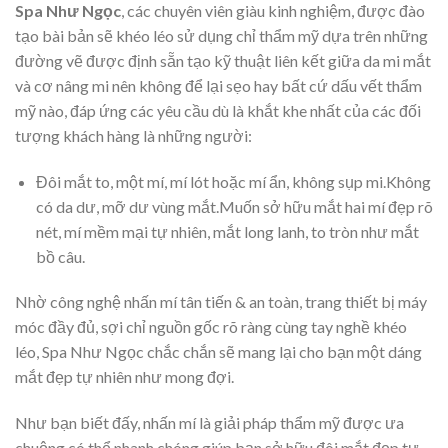
Spa Như Ngọc
, các chuyên viên giàu kinh nghiệm, được đào
tạo bài bản sẽ khéo léo sử dụng chỉ thẩm mỹ dựa trên những
đường vẽ được định sẵn tạo kỹ thuật liên kết giữa da mi mắt
và cơ nâng mi nên không để lại sẹo hay bất cứ dấu vết thẩm
mỹ nào, đáp ứng các yêu cầu dù là khắt khe nhất của các đối
tượng khách hàng là những người:
Đôi mắt to, một mí, mí lót hoặc mí ẩn, không sụp mi.Không
có da dư, mỡ dư vùng mắt.Muốn sở hữu mắt hai mí đẹp rõ
nét, mí mềm mại tự nhiên, mắt long lanh, to tròn như mắt
bồ câu.
Nhờ công nghệ nhấn mí tân tiến & an toàn, trang thiết bị máy
móc đầy đủ, sợi chỉ nguồn gốc rõ ràng cùng tay nghề khéo
léo, Spa Như Ngọc chắc chắn sẽ mang lại cho bạn một dáng
mắt đẹp tự nhiên như mong đợi.
Như bạn biết đấy, nhấn mí là giải pháp thẩm mỹ được ưa
chuộng có thể nhanh chóng giúp bạn sở hữu đôi mắt đẹp tự