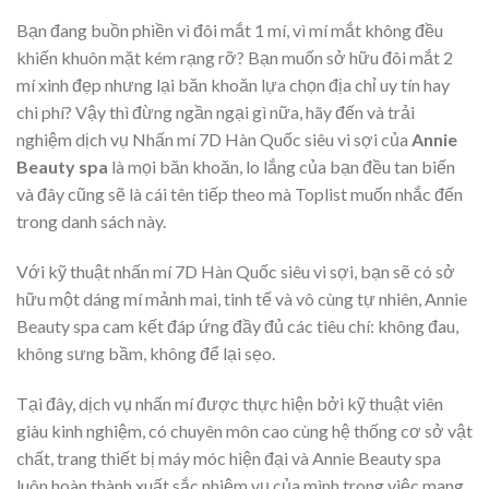
Bạn đang buồn phiền vì đôi mắt 1 mí, vì mí mắt không đều
khiến khuôn mặt kém rạng rỡ? Bạn muốn sở hữu đôi mắt 2
mí xinh đẹp nhưng lại băn khoăn lựa chọn địa chỉ uy tín hay
chi phí? Vậy thì đừng ngần ngại gì nữa, hãy đến và trải
nghiệm dịch vụ Nhấn mí 7D Hàn Quốc siêu vi sợi của
Annie
Beauty spa
là mọi băn khoăn, lo lắng của bạn đều tan biến
và đây cũng sẽ là cái tên tiếp theo mà Toplist muốn nhắc đến
trong danh sách này.
Với kỹ thuật nhấn mí 7D Hàn Quốc siêu vi sợi, bạn sẽ có sở
hữu một dáng mí mảnh mai, tinh tế và vô cùng tự nhiên, Annie
Beauty spa cam kết đáp ứng đầy đủ các tiêu chí: không đau,
không sưng bầm, không để lại sẹo.
Tại đây, dịch vụ nhấn mí được thực hiện bởi kỹ thuật viên
giàu kinh nghiệm, có chuyên môn cao cùng hệ thống cơ sở vật
chất, trang thiết bị máy móc hiện đại và Annie Beauty spa
luôn hoàn thành xuất sắc nhiệm vụ của mình trong việc mang