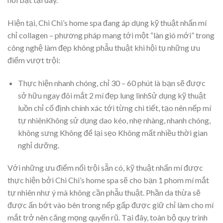
Hiện tại, Chi Chi’s home spa đang áp dụng kỹ thuật nhấn mí
chỉ collagen – phương pháp mang tới một “làn gió mới” trong
công nghệ làm đẹp không phẫu thuật khi hội tụ những ưu
điểm vượt trội:
Thực hiện nhanh chóng, chỉ 30 – 60 phút là bạn sẽ được
sở hữu ngay đôi mắt 2 mí đẹp lung linhSử dụng kỹ thuật
luồn chỉ cố định chính xác tới từng chi tiết, tạo nên nếp mí
tự nhiênKhông sử dụng dao kéo, nhẹ nhàng, nhanh chóng,
không sưng Không để lại sẹo Không mất nhiều thời gian
nghỉ dưỡng.
Với những ưu điểm nổi trội sẵn có, kỹ thuật nhấn mí được
thực hiện bởi Chi Chi’s home spa sẽ cho bạn 1 phom mí mắt
tự nhiên như ý mà không cần phẫu thuật. Phần da thừa sẽ
được ấn bớt vào bên trong nếp gấp được giữ chỉ làm cho mí
mắt trở nên căng mọng quyến rũ. Tại đây, toàn bộ quy trình