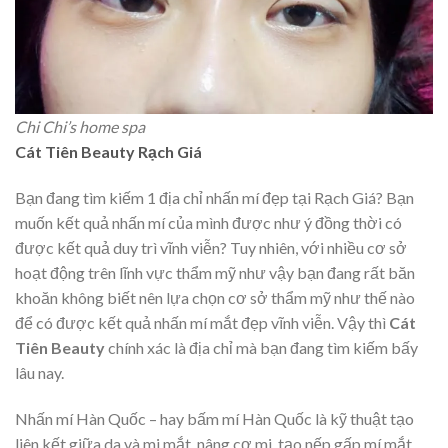
Chi Chi’s home spa
Cát Tiên Beauty Rạch Giá
Bạn đang tìm kiếm 1 địa chỉ nhấn mí đẹp tại Rạch Giá? Bạn
muốn kết quả nhấn mí của mình được như ý đồng thời có
được kết quả duy trì vĩnh viễn? Tuy nhiên, với nhiều cơ sở
hoạt động trên lĩnh vực thẩm mỹ như vậy bạn đang rất băn
khoăn không biết nên lựa chọn cơ sở thẩm mỹ như thế nào
để có được kết quả nhấn mí mắt đẹp vĩnh viễn. Vậy thì
Cát
Tiên Beauty
chính xác là địa chỉ mà bạn đang tìm kiếm bấy
lâu nay.
Nhấn mí Hàn Quốc – hay bấm mí Hàn Quốc là kỹ thuật tạo
liên kết giữa da và mi mắt, nâng cơ mi, tạo nếp gấp mí mắt