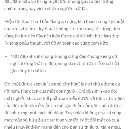
đại, đảm bảo vô trùng tuyệt đối, không gây ra tình trạng
nhiễm trùng hay viêm nhiễm ngược trở lại.
Hiện tại, Spa Thu Thảo đang áp dụng khá thành công kỹ thuật
nhấn mí vi điểm – kỹ thuật không cắt rạch hay tác động đến
vùng thị lực nên đây nên luôn được coi là hình thức làm đẹp
“không phẫu thuật”, với độ an toàn cao cùng cam kết:
Mắt đẹp nhanh chóng, không sưng đauKhông kiêng cử,
nghỉ dưỡngMắt to đẹp, vùng da mắt được trẻ hóaThời
gian duy trì dài lâu.
Đôi mắt được xem là “cửa sổ tâm hồn’’, là nơi chứa đựng cả
nội tâm, tính cách của một con người. Chỉ cần nhìn vào đôi
mắt người khác có thể phần nào hiểu được về bạn, sức mạnh
của đôi mắt nằm ở việc có thể tạo thiện cảm, lôi cuốn được
đối phương một cách dễ dàng. Tuy nhiên không phải ai cũng
may mắn sở hữu được sự trọn vẹn đó. Một đôi mắt có quá
nhiều khuyết điểm mang đến cho bạn sự thiếu tự tin, e ngại,