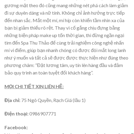
gương mặt theo đó cũng mang những nét phá cách làm giảm
đi sự duyên dáng và nữ tính. Không chỉ ảnh hưởng trực tiếp
đến nhan sắc. Mắt một mí, mí híp còn khiến tầm nhìn xa của
bạn bị giảm thiểu rõ rệt. Thay vì cố gắng chịu đựng bằng
những biện pháp make up tốn thời gian, thì đừng ngần ngại
tìm đến Spa Thu Thảo để cùng trải nghiệm công nghệ nhấn
mí vi điểm, giúp bạn nhanh chóng có được đôi mắt long lanh
như ý muốn và tất cả sẽ được được thực hiện như đúng theo
phương châm: “Đặt lương tâm, uy tín lên hàng đầu và đảm
bảo quy trình an toàn tuyệt đối khách hàng”.
MỌI CHI TIẾT XIN LIÊN HỆ:
Địa chỉ:
75 Ngô Quyền, Rạch Giá (lầu 1)
Điện thoại:
0986907771
Facebook: