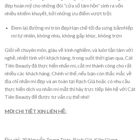
đẹp hoàn mỹ cho những đôi “cửa sổ tâm hồn” sinh ra vốn
nhiều khiếm khuyết, bởi những ưu điểm vượt trội:
Đem lại đường mí tròn đẹpHạn chế tối đa sưng bầmNếp
mí tự nhiên, không nhíu, không gấp khúc, không trợn
Giỏi về chuyên môn, giàu về kinh nghiệm, và luôn tận tâm với
nghề, nhiệt tình với khách hàng, trong suốt thời gian qua, Cát
Tiên Beauty đã thực hiện nhấn mí, cắt mí thành công cho rất
nhiều các khách hàng. Chính vì thế, nếu bạn còn thắc mắc về
địa chỉ nhấn mí đẹp và an toàn tại Rạch Giá hoặc có nhu cầu
thực hiện dịch vụ nhấn mí mắt thì hãy trực tiếp liên hệ với Cát
Tiên Beauty để được tư vấn cụ thể nhé!
MỌI CHI TIẾT XIN LIÊN HỆ:
Địa chỉ: 30 Nguyễn Trung Trực, Rạch Giá, Kiên Giang