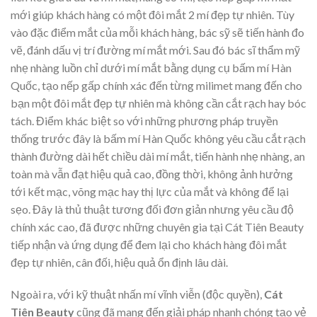
mới giúp khách hàng có một đôi mắt 2 mí đẹp tự nhiên. Tùy
vào đặc điểm mắt của mỗi khách hàng, bác sỹ sẽ tiến hành đo
vẽ, đánh dấu vị trí đường mí mắt mới. Sau đó bác sĩ thẩm mỹ
nhẹ nhàng luồn chỉ dưới mí mắt bằng dụng cụ bấm mí Hàn
Quốc, tạo nếp gấp chính xác đến từng milimet mang đến cho
bạn một đôi mắt đẹp tự nhiên mà không cần cắt rạch hay bóc
tách. Điểm khác biệt so với những phương pháp truyền
thống trước đây là bấm mí Hàn Quốc không yêu cầu cắt rạch
thành đường dài hết chiều dài mí mắt, tiến hành nhẹ nhàng, an
toàn mà vẫn đạt hiệu quả cao, đồng thời, không ảnh hưởng
tới kết mạc, võng mạc hay thị lực của mắt và không để lại
sẹo. Đây là thủ thuật tương đối đơn giản nhưng yêu cầu độ
chính xác cao, đã được những chuyên gia tại Cát Tiên Beauty
tiếp nhận và ứng dụng để đem lại cho khách hàng đôi mắt
đẹp tự nhiên, cân đối, hiệu quả ổn định lâu dài.
Ngoài ra, với kỹ thuật nhấn mí vĩnh viễn (độc quyền),
Cát
Tiên Beauty
cũng đã mang đến giải pháp nhanh chóng tạo vẻ