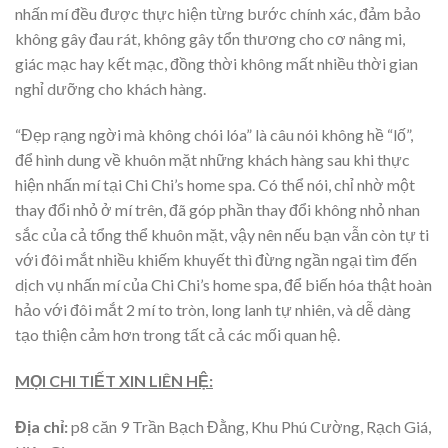
nhấn mí đều được thực hiện từng bước chính xác, đảm bảo
không gây đau rát, không gây tổn thương cho cơ nâng mi,
giác mạc hay kết mạc, đồng thời không mất nhiều thời gian
nghỉ dưỡng cho khách hàng.
“Đẹp rạng ngời mà không chói lóa” là câu nói không hề “lố”,
để hình dung về khuôn mặt những khách hàng sau khi thực
hiện nhấn mí tại Chi Chi’s home spa. Có thể nói, chỉ nhờ một
thay đổi nhỏ ở mí trên, đã góp phần thay đổi không nhỏ nhan
sắc của cả tổng thể khuôn mặt, vậy nên nếu bạn vẫn còn tự ti
với đôi mắt nhiều khiếm khuyết thì đừng ngần ngại tìm đến
dịch vụ nhấn mí của Chi Chi’s home spa, để biến hóa thật hoàn
hảo với đôi mắt 2 mí to tròn, long lanh tự nhiên, và dễ dàng
tạo thiện cảm hơn trong tất cả các mối quan hệ.
MỌI CHI TIẾT XIN LIÊN HỆ:
Địa chỉ:
p8 căn 9 Trần Bạch Đằng, Khu Phú Cường, Rạch Giá,