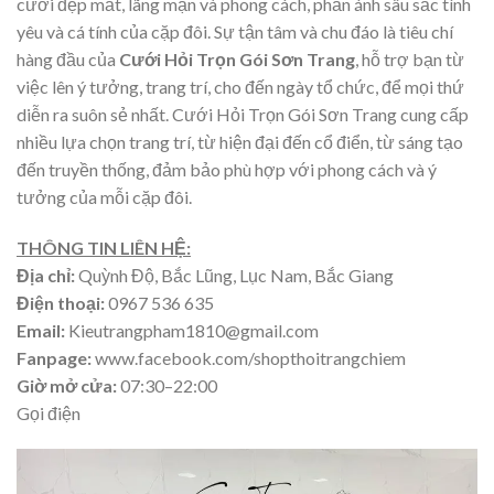
cưới đẹp mắt, lãng mạn và phong cách, phản ánh sâu sắc tình
yêu và cá tính của cặp đôi. Sự tận tâm và chu đáo là tiêu chí
hàng đầu của
Cưới Hỏi Trọn Gói Sơn Trang
, hỗ trợ bạn từ
việc lên ý tưởng, trang trí, cho đến ngày tổ chức, để mọi thứ
diễn ra suôn sẻ nhất. Cưới Hỏi Trọn Gói Sơn Trang cung cấp
nhiều lựa chọn trang trí, từ hiện đại đến cổ điển, từ sáng tạo
đến truyền thống, đảm bảo phù hợp với phong cách và ý
tưởng của mỗi cặp đôi.
THÔNG TIN LIÊN HỆ:
Địa chỉ:
Quỳnh Độ, Bắc Lũng, Lục Nam, Bắc Giang
Điện thoại:
0967 536 635
Email:
Kieutrangpham1810@gmail.com
Fanpage:
www.facebook.com/shopthoitrangchiem
Giờ mở cửa:
07:30–22:00
Gọi điện