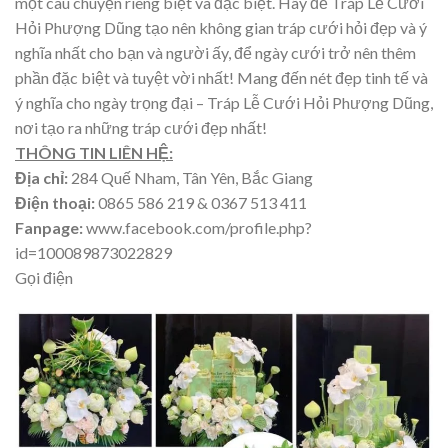
một câu chuyện riêng biệt và đặc biệt. Hãy để Tráp Lễ Cưới
Hỏi Phượng Dũng tạo nên không gian tráp cưới hỏi đẹp và ý
nghĩa nhất cho bạn và người ấy, để ngày cưới trở nên thêm
phần đặc biệt và tuyệt vời nhất! Mang đến nét đẹp tinh tế và
ý nghĩa cho ngày trọng đại – Tráp Lễ Cưới Hỏi Phượng Dũng,
nơi tạo ra những tráp cưới đẹp nhất!
THÔNG TIN LIÊN HỆ:
Địa chỉ:
284 Quế Nham, Tân Yên, Bắc Giang
Điện thoại:
0865 586 219 & 0367 513 411
Fanpage:
www.facebook.com/profile.php?
id=100089873022829
Gọi điện