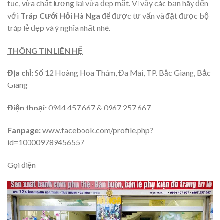
tục, vừa chất lượng lại vừa đẹp mắt. Vì vậy các bạn hãy đến
với
Tráp Cưới Hỏi Hà Nga
để được tư vấn và đặt được bộ
tráp lễ đẹp và ý nghĩa nhất nhé.
THÔNG TIN LIÊN HỆ
Địa chỉ:
Số 12 Hoàng Hoa Thám, Đa Mai, TP. Bắc Giang, Bắc
Giang
Điện thoại:
0944 457 667 & 0967 257 667
Fanpage:
www.facebook.com/profile.php?
id=100009789456557
Gọi điện