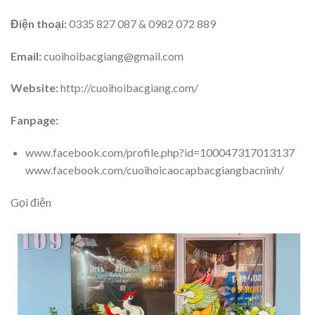
Điện thoại:
0335 827 087 & 0982 072 889
Email:
cuoihoibacgiang@gmail.com
Website:
http://cuoihoibacgiang.com/
Fanpage:
www.facebook.com/profile.php?id=100047317013137
www.facebook.com/cuoihoicaocapbacgiangbacninh/
Gọi điện