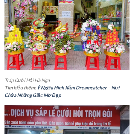
Tráp Cưới Hỏi Hà Nga
Tìm hiểu thêm:
Ý Nghĩa Hình Xăm Dreamcatcher – Nơi
Chứa Những Giấc Mơ Đẹp