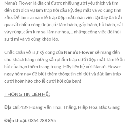
Nana’s Flower là địa chỉ được nhiều người yêu thích và tìm
đến bởi dịch vụ làm tráp hỏi cầu kỳ, đẹp mắt và vô cùng tinh
xảo. Để làm ra mâm lễ tráp đẹp mắt nhân viên tại đây đã trải
qua rất nhiều công đoạn, từ làm bánh, gấp bánh, bỏ bánh, cắt
vảy rồng, cắm kim sa, làm nơ hoa,… những công việc đòi hỏi
sự tỉ mỉ và vô cùng khéo léo.
Chắc chắn với sự kỳ công của
Nana’s Flower
sẽ mang đến
cho khách hàng những sản phẩm tráp cưới đẹp mắt, làm lễ ăn
hỏi của bạn thêm trang trọng. Hãy liên hệ với Nana’s Flower
ngay hôm nay để biết thêm thông tin chi tiết và đặt làm tráp
cưới hoàn hảo cho lễ cưới hỏi của bạn!
THÔNG TIN LIÊN HỆ:
Địa chỉ:
439 Hoàng Văn Thái, Thắng, Hiệp Hòa, Bắc Giang
Điện thoại:
0364 288 895