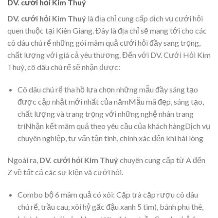
DV. cưới hỏi Kim Thuý
DV. cưới hỏi Kim Thuý
là địa chỉ cung cấp dịch vụ cưới hỏi
quen thuộc tại Kiên Giang. Đây là địa chỉ sẽ mang tới cho các
cô dâu chú rể những gói mâm quả cưới hỏi đầy sang trọng,
chất lượng với giá cả yêu thương. Đến với DV. Cưới Hỏi Kim
Thuý, cô dâu chú rể sẽ nhận được:
Cô dâu chú rể tha hồ lựa chọn những mẫu đầy sáng tạo
được cập nhật mới nhất của nămMẫu mã đẹp, sáng tạo,
chất lượng và trang trọng với những nghệ nhân trang
tríNhận kết mâm quả theo yêu cầu của khách hàngDịch vụ
chuyên nghiệp, tư vấn tận tình, chính xác đến khi hài lòng
Ngoài ra,
DV. cưới hỏi Kim Thuý
chuyên cung cấp từ A đến
Z về tất cả các sự kiện và cưới hỏi.
Combo bộ 6 mâm quả có xôi: Cặp trà cặp rượu cô dâu
chú rể, trầu cau, xôi hỷ gấc đậu xanh 5 tim), bánh phu thê,