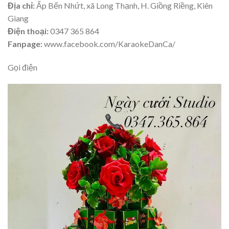
Địa chỉ:
Ấp
Bến Nhứt, xã Long Thạnh, H. Giồng Riềng, Kiên
Giang
Điện thoại:
0347 365 864
Fanpage:
www.facebook.com/KaraokeDanCa/
Gọi điện