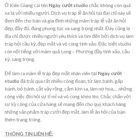
Ở Kiên Giang cái tên
Ngày cưới studio
chắc không còn quá
xa lạ với nhiều người. Dịch vụ tráp lễ ăn hỏi tại đại chỉ này sẽ
đem đến cho bạn và gia đình những mâm tráp lễ vật ăn hỏi
đẹp, đầy đủ, đúng phong tục và sang trọng nhất. Đây cũng là
địa chỉ được nhiều người yêu thích và tìm đến bởi dịch vụ làm
tráp hỏi cầu kỳ, đẹp mắt và vô cùng tinh xảo. Đặc biệt studio
còn nổi tiếng với mâm quả Long – Phượng đầy tinh xảo, cầu
kỳ, sang trọng.
Để làm ra mâm lễ tráp đẹp mắt nhân viên tại
Ngày cưới
studio
đã trải qua rất nhiều công đoạn, từ làm bánh, gấp
bánh, bỏ bánh, cắt vảy rồng, cắm kim sa, làm nơ hoa,… những
công việc đòi hỏi sự tỉ mỉ và vô cùng khéo léo. Chắc chắn với
sự kỳ công của cửa hàng sẽ mang đến cho quý khách hàng
những sản phẩm tráp cưới đẹp mắt, làm lễ ăn hỏi của bạn
thêm trang trọng.
THÔNG TIN LIÊN HỆ: